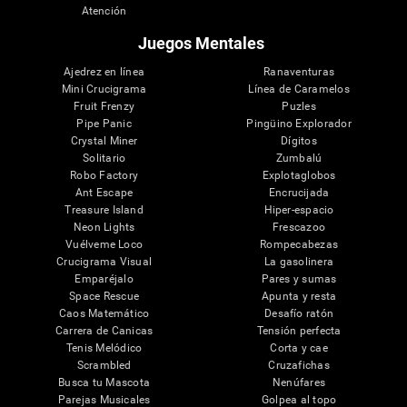
Atención
Juegos Mentales
Ajedrez en línea
Ranaventuras
Mini Crucigrama
Línea de Caramelos
Fruit Frenzy
Puzles
Pipe Panic
Pingüino Explorador
Crystal Miner
Dígitos
Solitario
Zumbalú
Robo Factory
Explotaglobos
Ant Escape
Encrucijada
Treasure Island
Hiper-espacio
Neon Lights
Frescazoo
Vuélveme Loco
Rompecabezas
Crucigrama Visual
La gasolinera
Emparéjalo
Pares y sumas
Space Rescue
Apunta y resta
Caos Matemático
Desafío ratón
Carrera de Canicas
Tensión perfecta
Tenis Melódico
Corta y cae
Scrambled
Cruzafichas
Busca tu Mascota
Nenúfares
Parejas Musicales
Golpea al topo