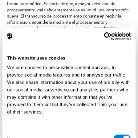
forma automática. Se parte de que, a mayor velocidad de
procesamiento, más eficientemente se asumirá una información
nueva. El transcurso del procesamiento consiste en recibir la
información, entenderla mediante el procesamiento y
resultados
posteriormente la respuesta. Si se encuentran
deficitarios en este área, la habilidad para tomar decisiones,
el funcionamiento ejecutivo y ejecutar las instrucciones se
verán afectadas significativamente
.
Además de velocidad de procesamiento, este test también mide
This website uses cookies
memoria de trabajo, memoria fonológica a corto plazo, memoria
We use cookies to personalise content and ads, to
a corto plazo y tiempo de respuesta.
provide social media features and to analyse our traffic.
We also share information about your use of our site with
¿Se puede mejorar la rapidez de
our social media, advertising and analytics partners who
procesamiento cognitivo?
may combine it with other information that you’ve
provided to them or that they’ve collected from your use
la
Por supuesto. Como cualquier otra habilidad cognitiva,
of their services.
velocidad de procesamiento se puede entrenar, aprender y
mejorar, y en CogniFit te ayudamos a hacerlo
. Las bases para
mejorar la velocidad de procesamiento están relacionadas con el
desarrollo de estrategias metacognitivas.
Consent