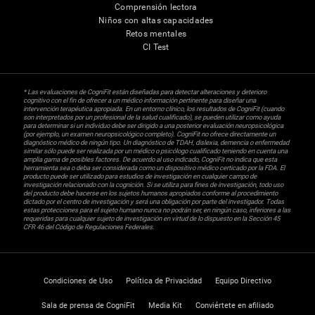
Comprensión lectora
Niños con altas capacidades
Retos mentales
CI Test
* Las evaluaciones de CogniFit están diseñadas para detectar alteraciones y deterioro
cognitivo con el fin de ofrecer a un médico información pertinente para diseñar una
intervención terapéutica apropiada. En un entorno clínico, los resultados de CogniFit (cuando
son interpretados por un profesional de la salud cualificado), se pueden utilizar como ayuda
para determinar si un individuo debe ser dirigido a una posterior evaluación neuropsicológica
(por ejemplo, un examen neuropsicológico completo). CogniFit no ofrece directamente un
diagnóstico médico de ningún tipo. Un diagnóstico de TDAH, dislexia, demencia o enfermedad
similar sólo puede ser realizada por un médico o psicólogo cualificado teniendo en cuenta una
amplia gama de posibles factores. De acuerdo al uso indicado, CogniFit no indica que esta
herramienta sea o deba ser considerada como un dispositivo médico certicado por la FDA. El
producto puede ser utilizado para estudios de investigación en cualquier campo de
investigación relacionado con la cognición. Si se utiliza para fines de investigación, todo uso
del producto debe hacerse en los sujetos humanos apropiados conforme al procedimiento
dictado por el centro de investigación y será una obligación por parte del investigador. Todas
estas protecciones para el sujeto humano nunca no podrán ser, en ningún caso, inferiores a las
requeridas para cualquier sujeto de investigación en virtud de lo dispuesto en la Sección 45
CFR 46 del Código de Regulaciones Federales.
Condiciones de Uso
Política de Privacidad
Equipo Directivo
Sala de prensa de CogniFit
Media Kit
Conviértete en afiliado