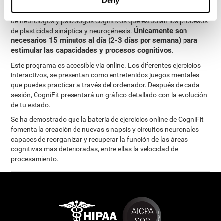
Deny
El Programa de evaluacion neuropsicológica y estimulación
cognitiva de CogniFit ha sido diseñado por un completo equipo
de neurólogos y psicólogos cognitivos que estudian los procesos
Únicamente son
de plasticidad sináptica y neurogénesis.
necesarios 15 minutos al día (2-3 días por semana) para
estimular las capacidades y procesos cognitivos
.
Este programa es accesible vía online. Los diferentes ejercicios
interactivos, se presentan como entretenidos juegos mentales
que puedes practicar a través del ordenador. Después de cada
sesión, CogniFit presentará un gráfico detallado con la evolución
de tu estado.
Se ha demostrado que la batería de ejercicios online de CogniFit
fomenta la creación de nuevas sinapsis y circuitos neuronales
capaces de reorganizar y recuperar la función de las áreas
cognitivas más deterioradas, entre ellas la velocidad de
procesamiento.