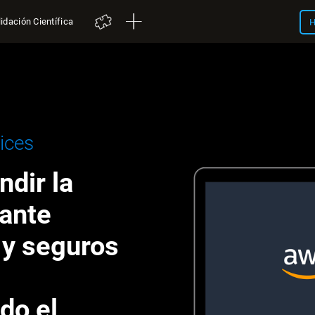
idación Científica
H
ices
dir la
iante
 y seguros
do el