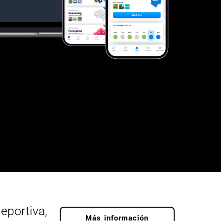
eportiva,
Más información