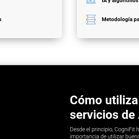
IA y algoritmo
s
Metodología p
Cómo utiliza
servicios d
Desde el principio, CogniFit
importancia de utilizar bue