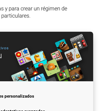
as y para crear un régimen de
particulares.
tivos
u
es personalizados