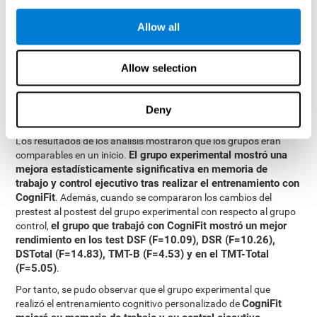
mixtos de medidas repetidas, con un modelo independiente para
cada variable. Todo esto hizo posible medir:
Allow all
Las diferencias iniciales entre los dos grupos.
Las diferencias entre el Pretest y el Postest en cada grupo.
Allow selection
Las diferencias entre ambos grupos.
Resultados y conclusiones
Deny
Los resultados de los análisis mostraron que los grupos eran
El grupo experimental mostró una
comparables en un inicio.
mejora estadísticamente significativa en memoria de
trabajo y control ejecutivo tras realizar el entrenamiento con
CogniFit
. Además, cuando se compararon los cambios del
prestest al postest del grupo experimental con respecto al grupo
el grupo que trabajó con CogniFit mostró un mejor
control,
rendimiento en los test DSF (F=10.09), DSR (F=10.26),
DSTotal (F=14.83), TMT-B (F=4.53) y en el TMT-Total
(F=5.05)
.
Por tanto, se pudo observar que el grupo experimental que
CogniFit
realizó el entrenamiento cognitivo personalizado de