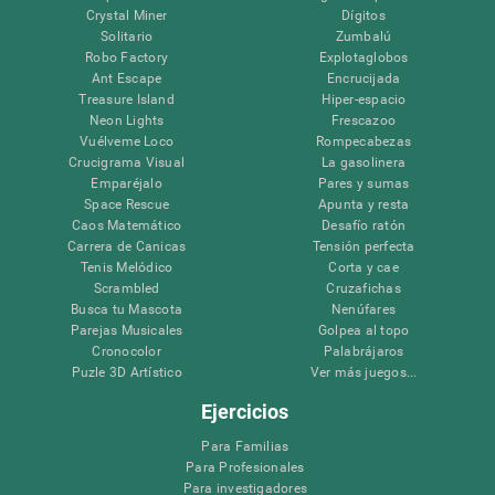
Crystal Miner
Dígitos
Solitario
Zumbalú
Robo Factory
Explotaglobos
Ant Escape
Encrucijada
Treasure Island
Hiper-espacio
Neon Lights
Frescazoo
Vuélveme Loco
Rompecabezas
Crucigrama Visual
La gasolinera
Emparéjalo
Pares y sumas
Space Rescue
Apunta y resta
Caos Matemático
Desafío ratón
Carrera de Canicas
Tensión perfecta
Tenis Melódico
Corta y cae
Scrambled
Cruzafichas
Busca tu Mascota
Nenúfares
Parejas Musicales
Golpea al topo
Cronocolor
Palabrájaros
Puzle 3D Artístico
Ver más juegos...
Ejercicios
Para Familias
Para Profesionales
Para investigadores