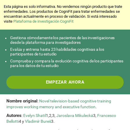
Esta página es solo informativa. No vendemos ningún producto que trate
enfermedades. Los productos de CogniFit para tratar enfermedades se
encuentran actualmente en proceso de validación. Si está interesado
visite
Plataforma de investigación CogniFit
Gestiona cómodamente los pacientes de las investigaciones
desde la plataforma para investigadores
Evalúa y entrena hasta 23 habilidades cognitivas a los
participantes de tu estudio
Comprueba y compara la evolución cognitiva de los participantes
para los datos de tu estudio
EMPEZAR AHORA
Nombre original
:
Novel television-based cognitive training
improves working memory and executive function
.
Autores
:
Evelyn Shatil
1,2,3,
Jaroslava Mikulecká
3,
Francesco
Bellotti
4 y
Vladimír Bureš
3.