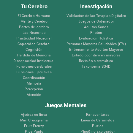
Tu Cerebro
Investigación
El Cerebro Humano
Validación de las Terapias Digitales
Mente y Cerebro
Juegos de Ordenador
Partes del cerebro
Adultos Sanos
Las Neuronas
Pilotos
Plasticidad Neuronal
Evaluación Holistica
Capacidad Cerebral
Personas Mayores Saludables (iTV)
Cognición
Entrenamiento Adultos Mayores
Pérdida de Memoria
Estado cognitivo en mayores
Discapacidad Intelectual
Revisión sistemática
Funciones cerebrales
Taxonomía SG4D
Funciones Ejecutivas
Coordinación
Memoria
Percepción
Atención
Juegos Mentales
Ajedrez en línea
Ranaventuras
Mini Crucigrama
Línea de Caramelos
Fruit Frenzy
Puzles
Pipe Panic
Pingüino Explorador