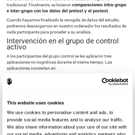
comparaciones intra-grupo
tradicional. Finalmente, se hicieron
e inter-grupo con los datos del pretest y el postest
.
Cuando hayamos finalizado la recogida de datos del estudio,
podremos descargarnos en nuestro ordenador los resultados de
cada participante para proceder a su análisis.
Intervención en el grupo de control
activo
A los participantes del grupo control se les aplicaron tres
aplicaciones no-cognitivas durante el mismo tiempo. Las
aplicaciones consistían en:
Recomponer las historias familiares a través de hitos
relevantes en la vida, como bodas, nacimientos o viajes.
Digitalizar fotografías personales para crear un árbol
genealógico.
This website uses cookies
Ejercicios físicos basados en “Mind Jogging”.
We use cookies to personalise content and ads, to
Evaluaciones Pre y Post
provide social media features and to analyse our traffic.
Para medir la línea base (evaluación Pre) y el estado cognitivo
We also share information about your use of our site with
tras las intervenciones (evaluación Post), se les aplicó a los
our social media, advertising and analytics partners who