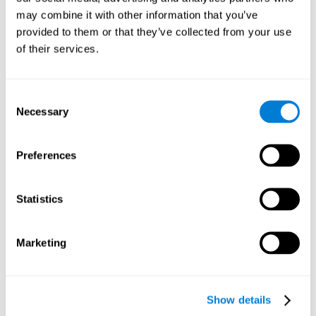
participantes una serie de test y cuestionarios:
may combine it with other information that you’ve
provided to them or that they’ve collected from your use
TONI-3
(Test of non-verbal intelligence, tercera edición), que
mide la inteligencia no verbal.
of their services.
TMT
(Trail Making Test) parte A y parte B, que mide
funciones ejecutivas, entre otras capacidades.
Consent
DS
(Digit Span) directos (DSF) e indirectos (DSR), que mide
Necessary
Selection
memoria de trabajo.
índice de bienestar
El
(well-being index, de la Organización
Mundial de la Salud), que se usa para detectar depresión, y
Preferences
da una puntuación subjetiva acerca del bienestar físico y
psicológico.
comodidad de uso de las iTV
Una escala acerca de la
(iTV
Statistics
system usability).
Análisis estadísticos
Marketing
Se empleó el SPSS 17.0 para analizar los datos. Para determinar
las diferencias demográficas y personales previas entre los dos
grupos, se aplicaron las pruebas T para muestras independientes
y las pruebas Chi-Cuadrado. Para medir las diferencias
Show details
cognitivas entre los grupos, se realizó un modelo de efectos