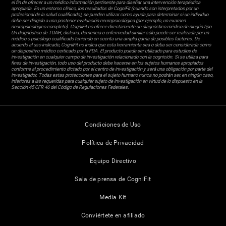
el fin de ofrecer a un médico información pertinente para diseñar una intervención terapéutica
apropiada. En un entorno clínico, los resultados de CogniFit (cuando son interpretados por un
profesional de la salud cualificado), se pueden utilizar como ayuda para determinar si un individuo
debe ser dirigido a una posterior evaluación neuropsicológica (por ejemplo, un examen
neuropsicológico completo). CogniFit no ofrece directamente un diagnóstico médico de ningún tipo.
Un diagnóstico de TDAH, dislexia, demencia o enfermedad similar sólo puede ser realizada por un
médico o psicólogo cualificado teniendo en cuenta una amplia gama de posibles factores. De
acuerdo al uso indicado, CogniFit no indica que esta herramienta sea o deba ser considerada como
un dispositivo médico certicado por la FDA. El producto puede ser utilizado para estudios de
investigación en cualquier campo de investigación relacionado con la cognición. Si se utiliza para
fines de investigación, todo uso del producto debe hacerse en los sujetos humanos apropiados
conforme al procedimiento dictado por el centro de investigación y será una obligación por parte del
investigador. Todas estas protecciones para el sujeto humano nunca no podrán ser, en ningún caso,
inferiores a las requeridas para cualquier sujeto de investigación en virtud de lo dispuesto en la
Sección 45 CFR 46 del Código de Regulaciones Federales.
Condiciones de Uso
Política de Privacidad
Equipo Directivo
Sala de prensa de CogniFit
Media Kit
Conviértete en afiliado