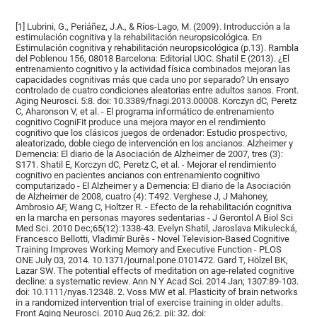
[1] Lubrini, G., Periáñez, J.A., & Ríos-Lago, M. (2009). Introducción a la
estimulación cognitiva y la rehabilitación neuropsicológica. En
Estimulación cognitiva y rehabilitación neuropsicológica (p.13). Rambla
del Poblenou 156, 08018 Barcelona: Editorial UOC. Shatil E (2013). ¿El
entrenamiento cognitivo y la actividad física combinados mejoran las
capacidades cognitivas más que cada uno por separado? Un ensayo
controlado de cuatro condiciones aleatorias entre adultos sanos. Front.
Aging Neurosci. 5:8. doi: 10.3389/fnagi.2013.00008. Korczyn dC, Peretz
C, Aharonson V, et al. - El programa informático de entrenamiento
cognitivo CogniFit produce una mejora mayor en el rendimiento
cognitivo que los clásicos juegos de ordenador: Estudio prospectivo,
aleatorizado, doble ciego de intervención en los ancianos. Alzheimer y
Demencia: El diario de la Asociación de Alzheimer de 2007, tres (3):
S171. Shatil E, Korczyn dC, Peretz C, et al. - Mejorar el rendimiento
cognitivo en pacientes ancianos con entrenamiento cognitivo
computarizado - El Alzheimer y a Demencia: El diario de la Asociación
de Alzheimer de 2008, cuatro (4): T492. Verghese J, J Mahoney,
Ambrosio AF, Wang C, Holtzer R. - Efecto de la rehabilitación cognitiva
en la marcha en personas mayores sedentarias - J Gerontol A Biol Sci
Med Sci. 2010 Dec;65(12):1338-43. Evelyn Shatil, Jaroslava Mikulecká,
Francesco Bellotti, Vladimír Burěs - Novel Television-Based Cognitive
Training Improves Working Memory and Executive Function - PLOS
ONE July 03, 2014. 10.1371/journal.pone.0101472. Gard T, Hölzel BK,
Lazar SW. The potential effects of meditation on age-related cognitive
decline: a systematic review. Ann N Y Acad Sci. 2014 Jan; 1307:89-103.
doi: 10.1111/nyas.12348. 2. Voss MW et al. Plasticity of brain networks
in a randomized intervention trial of exercise training in older adults.
Front Aging Neurosci. 2010 Aug 26;2. pii: 32. doi: