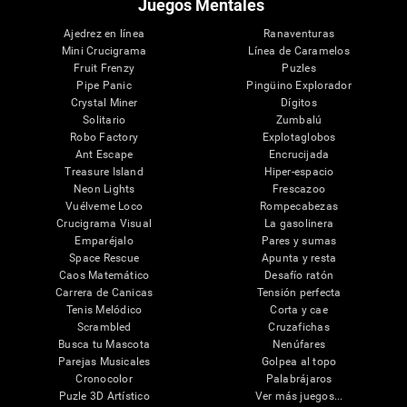
Juegos Mentales
Ajedrez en línea
Ranaventuras
Mini Crucigrama
Línea de Caramelos
Fruit Frenzy
Puzles
Pipe Panic
Pingüino Explorador
Crystal Miner
Dígitos
Solitario
Zumbalú
Robo Factory
Explotaglobos
Ant Escape
Encrucijada
Treasure Island
Hiper-espacio
Neon Lights
Frescazoo
Vuélveme Loco
Rompecabezas
Crucigrama Visual
La gasolinera
Emparéjalo
Pares y sumas
Space Rescue
Apunta y resta
Caos Matemático
Desafío ratón
Carrera de Canicas
Tensión perfecta
Tenis Melódico
Corta y cae
Scrambled
Cruzafichas
Busca tu Mascota
Nenúfares
Parejas Musicales
Golpea al topo
Cronocolor
Palabrájaros
Puzle 3D Artístico
Ver más juegos...