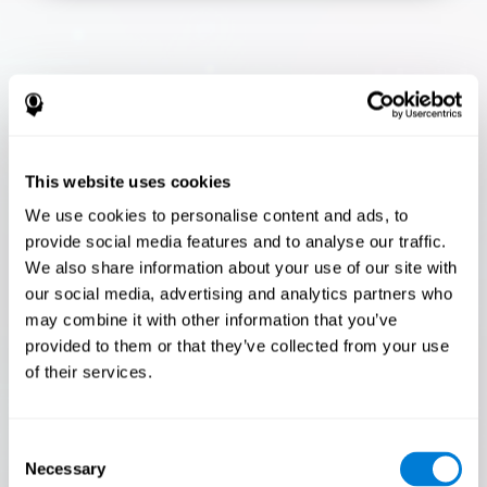
Flash Finder
¡Solo el 3,5% de las personas pasan esta
prueba! ¿Eres un Flash Finder ?
This website uses cookies
¡La prueba definitiva de tu velocidad y precisión! ¿Podrás
We use cookies to personalise content and ads, to
seguir el ritmo? ¿Estás listo para demostrar tu capacidad
provide social media features and to analyse our traffic.
para responder rápidamente bajo presión? ¡Acepta el
desafío en Flash Finder !
We also share information about your use of our site with
our social media, advertising and analytics partners who
may combine it with other information that you’ve
provided to them or that they’ve collected from your use
of their services.
Consent
Necessary
Selection