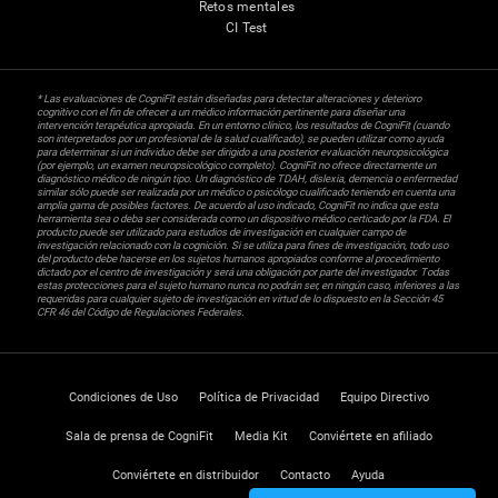
Retos mentales
CI Test
* Las evaluaciones de CogniFit están diseñadas para detectar alteraciones y deterioro
cognitivo con el fin de ofrecer a un médico información pertinente para diseñar una
intervención terapéutica apropiada. En un entorno clínico, los resultados de CogniFit (cuando
son interpretados por un profesional de la salud cualificado), se pueden utilizar como ayuda
para determinar si un individuo debe ser dirigido a una posterior evaluación neuropsicológica
(por ejemplo, un examen neuropsicológico completo). CogniFit no ofrece directamente un
diagnóstico médico de ningún tipo. Un diagnóstico de TDAH, dislexia, demencia o enfermedad
similar sólo puede ser realizada por un médico o psicólogo cualificado teniendo en cuenta una
amplia gama de posibles factores. De acuerdo al uso indicado, CogniFit no indica que esta
herramienta sea o deba ser considerada como un dispositivo médico certicado por la FDA. El
producto puede ser utilizado para estudios de investigación en cualquier campo de
investigación relacionado con la cognición. Si se utiliza para fines de investigación, todo uso
del producto debe hacerse en los sujetos humanos apropiados conforme al procedimiento
dictado por el centro de investigación y será una obligación por parte del investigador. Todas
estas protecciones para el sujeto humano nunca no podrán ser, en ningún caso, inferiores a las
requeridas para cualquier sujeto de investigación en virtud de lo dispuesto en la Sección 45
CFR 46 del Código de Regulaciones Federales.
Condiciones de Uso
Política de Privacidad
Equipo Directivo
Sala de prensa de CogniFit
Media Kit
Conviértete en afiliado
Conviértete en distribuidor
Contacto
Ayuda