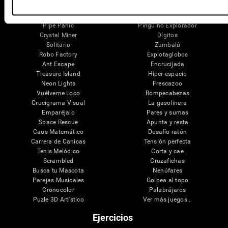
Mini Crucigrama
Línea de Caramelos
Fruit Frenzy
Puzles
Pipe Panic
Pingüino Explorador
Crystal Miner
Dígitos
Solitario
Zumbalú
Robo Factory
Explotaglobos
Ant Escape
Encrucijada
Treasure Island
Hiper-espacio
Neon Lights
Frescazoo
Vuélveme Loco
Rompecabezas
Crucigrama Visual
La gasolinera
Emparéjalo
Pares y sumas
Space Rescue
Apunta y resta
Caos Matemático
Desafío ratón
Carrera de Canicas
Tensión perfecta
Tenis Melódico
Corta y cae
Scrambled
Cruzafichas
Busca tu Mascota
Nenúfares
Parejas Musicales
Golpea al topo
Cronocolor
Palabrájaros
Puzle 3D Artístico
Ver más juegos...
Ejercicios