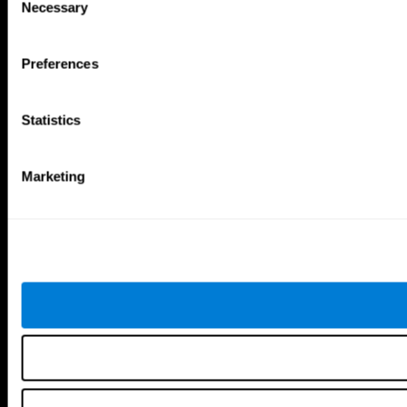
Necessary
Selection
Preferences
Tu Cerebro
Investigación
El Cerebro Humano
Validación de las Terapias Digitales
Mente y Cerebro
Juegos de Ordenador
Statistics
Partes del cerebro
Adultos Sanos
Las Neuronas
Pilotos
Plasticidad Neuronal
Evaluación Holistica
Marketing
Capacidad Cerebral
Personas Mayores Saludables (iTV)
Cognición
Entrenamiento Adultos Mayores
Pérdida de Memoria
Estado cognitivo en mayores
Discapacidad Intelectual
Revisión sistemática
Funciones cerebrales
Taxonomía SG4D
Funciones Ejecutivas
Coordinación
Memoria
Percepción
Atención
Juegos Mentales
Ajedrez en línea
Ranaventuras