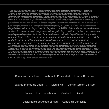
* Las evaluaciones de CogniFit están diseñadas para detectar alteraciones y deterioro
cognitivo con el fin de ofrecer a un médico información pertinente para diseñar una
intervención terapéutica apropiada. En un entorno clínico, los resultados de CogniFit (cuando
son interpretados por un profesional de la salud cualificado), se pueden utilizar como ayuda
para determinar si un individuo debe ser dirigido a una posterior evaluación neuropsicológica
(por ejemplo, un examen neuropsicológico completo). CogniFit no ofrece directamente un
diagnóstico médico de ningún tipo. Un diagnóstico de TDAH, dislexia, demencia o enfermedad
similar sólo puede ser realizada por un médico o psicólogo cualificado teniendo en cuenta una
amplia gama de posibles factores. De acuerdo al uso indicado, CogniFit no indica que esta
herramienta sea o deba ser considerada como un dispositivo médico certicado por la FDA. El
producto puede ser utilizado para estudios de investigación en cualquier campo de
investigación relacionado con la cognición. Si se utiliza para fines de investigación, todo uso
del producto debe hacerse en los sujetos humanos apropiados conforme al procedimiento
dictado por el centro de investigación y será una obligación por parte del investigador. Todas
estas protecciones para el sujeto humano nunca no podrán ser, en ningún caso, inferiores a las
requeridas para cualquier sujeto de investigación en virtud de lo dispuesto en la Sección 45
CFR 46 del Código de Regulaciones Federales.
Condiciones de Uso
Política de Privacidad
Equipo Directivo
Sala de prensa de CogniFit
Media Kit
Conviértete en afiliado
Conviértete en distribuidor
Contacto
Ayuda
Declaración de Accesibilidad
Centro de Confianza