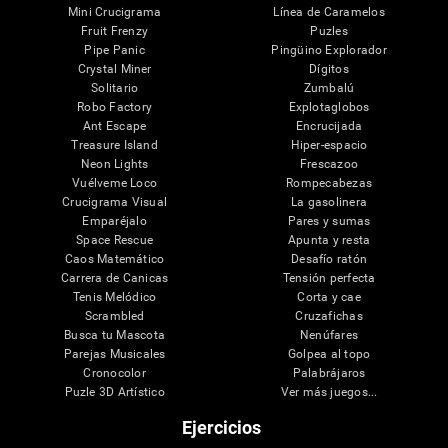
Mini Crucigrama
Línea de Caramelos
Fruit Frenzy
Puzles
Pipe Panic
Pingüino Explorador
Crystal Miner
Dígitos
Solitario
Zumbalú
Robo Factory
Explotaglobos
Ant Escape
Encrucijada
Treasure Island
Hiper-espacio
Neon Lights
Frescazoo
Vuélveme Loco
Rompecabezas
Crucigrama Visual
La gasolinera
Emparéjalo
Pares y sumas
Space Rescue
Apunta y resta
Caos Matemático
Desafío ratón
Carrera de Canicas
Tensión perfecta
Tenis Melódico
Corta y cae
Scrambled
Cruzafichas
Busca tu Mascota
Nenúfares
Parejas Musicales
Golpea al topo
Cronocolor
Palabrájaros
Puzle 3D Artístico
Ver más juegos...
Ejercicios