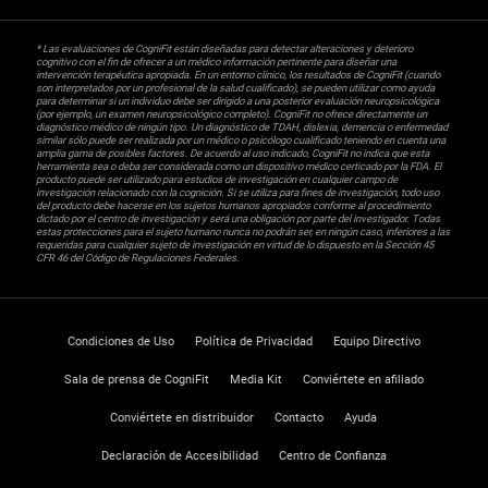
* Las evaluaciones de CogniFit están diseñadas para detectar alteraciones y deterioro
cognitivo con el fin de ofrecer a un médico información pertinente para diseñar una
intervención terapéutica apropiada. En un entorno clínico, los resultados de CogniFit (cuando
son interpretados por un profesional de la salud cualificado), se pueden utilizar como ayuda
para determinar si un individuo debe ser dirigido a una posterior evaluación neuropsicológica
(por ejemplo, un examen neuropsicológico completo). CogniFit no ofrece directamente un
diagnóstico médico de ningún tipo. Un diagnóstico de TDAH, dislexia, demencia o enfermedad
similar sólo puede ser realizada por un médico o psicólogo cualificado teniendo en cuenta una
amplia gama de posibles factores. De acuerdo al uso indicado, CogniFit no indica que esta
herramienta sea o deba ser considerada como un dispositivo médico certicado por la FDA. El
producto puede ser utilizado para estudios de investigación en cualquier campo de
investigación relacionado con la cognición. Si se utiliza para fines de investigación, todo uso
del producto debe hacerse en los sujetos humanos apropiados conforme al procedimiento
dictado por el centro de investigación y será una obligación por parte del investigador. Todas
estas protecciones para el sujeto humano nunca no podrán ser, en ningún caso, inferiores a las
requeridas para cualquier sujeto de investigación en virtud de lo dispuesto en la Sección 45
CFR 46 del Código de Regulaciones Federales.
Condiciones de Uso
Política de Privacidad
Equipo Directivo
Sala de prensa de CogniFit
Media Kit
Conviértete en afiliado
Conviértete en distribuidor
Contacto
Ayuda
Declaración de Accesibilidad
Centro de Confianza