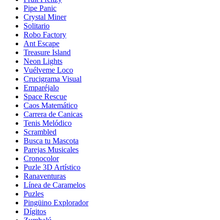
Pipe Panic
Crystal Miner
Solitario
Robo Factory
Ant Escape
Treasure Island
Neon Lights
Vuélveme Loco
Crucigrama Visual
Emparéjalo
Space Rescue
Caos Matemático
Carrera de Canicas
Tenis Melódico
Scrambled
Busca tu Mascota
Parejas Musicales
Cronocolor
Puzle 3D Artístico
Ranaventuras
Línea de Caramelos
Puzles
Pingüino Explorador
Dígitos