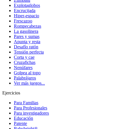
Zumbalú
Explotaglobos
Encrucijada
Hiper-espacio
Frescazoo
Rompecabezas
La gasolinera
Pares y sumas
Apunta y resta
Desafío ratón
Tensión perfecta
Corta y cae
Cruzafichas
Nenúfares
Golpea al topo
Palabrájaros
Ver más juegos...
Ejercicios
Para Familias
Para Profesionales
Para investigadores
Educación
Patente
Babybright®