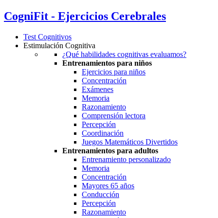
CogniFit -
Ejercicios Cerebrales
Test Cognitivos
Estimulación Cognitiva
¿Qué habilidades cognitivas evaluamos?
Entrenamientos para niños
Ejercicios para niños
Concentración
Exámenes
Memoria
Razonamiento
Comprensión lectora
Percepción
Coordinación
Juegos Matemáticos Divertidos
Entrenamientos para adultos
Entrenamiento personalizado
Memoria
Concentración
Mayores 65 años
Conducción
Percepción
Razonamiento