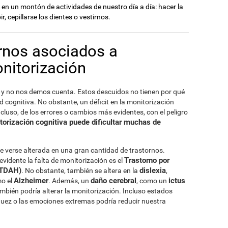
n un montón de actividades de nuestro día a día: hacer la
r, cepillarse los dientes o vestirnos.
ornos asociados a
nitorización
y no nos demos cuenta. Estos descuidos no tienen por qué
 cognitiva. No obstante, un déficit en la monitorización
luso, de los errores o cambios más evidentes, con el peligro
torización cognitiva puede dificultar muchas de
 verse alterada en una gran cantidad de trastornos.
Trastorno por
vidente la falta de monitorización es el
 (TDAH)
dislexia
. No obstante, también se altera en la
,
Alzheimer
daño cerebral
ictus
o el
. Además, un
, como un
mbién podría alterar la monitorización. Incluso estados
guez o las emociones extremas podría reducir nuestra