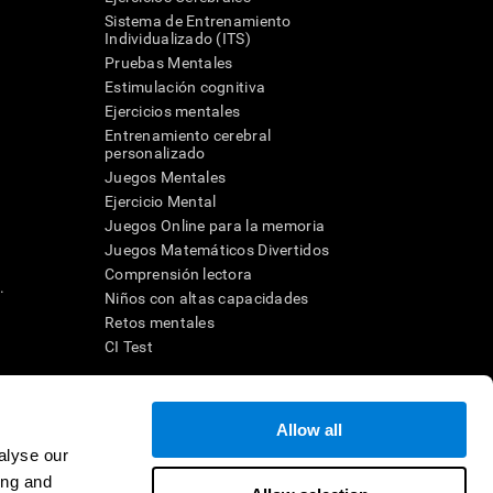
Sistema de Entrenamiento
Individualizado (ITS)
Pruebas Mentales
Estimulación cognitiva
Ejercicios mentales
Entrenamiento cerebral
a
personalizado
Juegos Mentales
Ejercicio Mental
Juegos Online para la memoria
Juegos Matemáticos Divertidos
Comprensión lectora
.
Niños con altas capacidades
Retos mentales
CI Test
ara diseñar una intervención terapéutica apropiada. En un entorno
Allow all
n individuo debe ser dirigido a una posterior evaluación
ico de TDAH, dislexia, demencia o enfermedad similar sólo
alyse our
 no indica que esta herramienta sea o deba ser considerada como
ing and
on la cognición. Si se utiliza para fines de investigación, todo