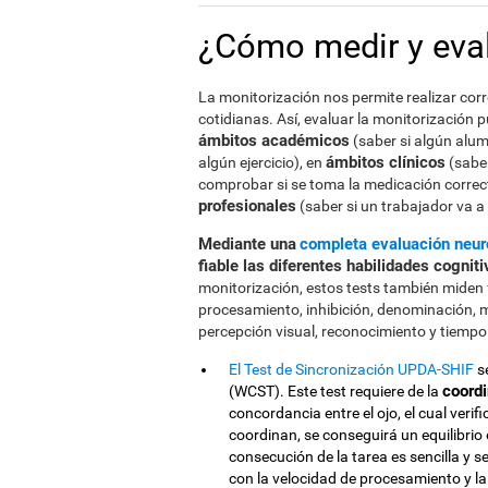
¿Cómo medir y eval
La monitorización nos permite realizar co
cotidianas. Así, evaluar la monitorización 
ámbitos académicos
(saber si algún alumn
ámbitos clínicos
algún ejercicio), en
(saber
comprobar si se toma la medicación correcta,
profesionales
(saber si un trabajador va a
Mediante una
completa evaluación neur
fiable las diferentes habilidades cognit
monitorización, estos tests también miden f
procesamiento, inhibición, denominación, 
percepción visual, reconocimiento y tiempo
El Test de Sincronización UPDA-SHIF
se
coord
(WCST). Este test requiere de la
concordancia entre el ojo, el cual verif
coordinan, se conseguirá un equilibrio 
consecución de la tarea es sencilla y s
con la velocidad de procesamiento y la