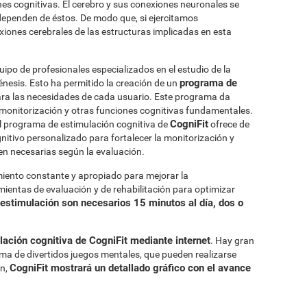
ones cognitivas. El cerebro y sus conexiones neuronales se
 dependen de éstos. De modo que, si ejercitamos
xiones cerebrales de las estructuras implicadas en esta
po de profesionales especializados en el estudio de la
programa de
énesis. Esto ha permitido la creación de un
ra las necesidades de cada usuario. Este programa da
 monitorización y otras funciones cognitivas fundamentales.
CogniFit
 el programa de estimulación cognitiva de
ofrece de
tivo personalizado para fortalecer la monitorización y
en necesarias según la evaluación.
miento constante y apropiado para mejorar la
ientas de evaluación y de rehabilitación para optimizar
 estimulación son necesarios 15 minutos al día, dos o
ación cognitiva de CogniFit mediante internet
. Hay gran
rma de divertidos juegos mentales, que pueden realizarse
CogniFit mostrará un detallado gráfico con el avance
ón,