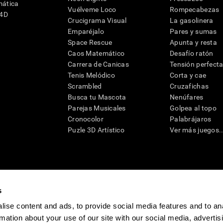
mática
Vuélveme Loco
Rompecabezas
G4D
Crucigrama Visual
La gasolinera
Emparéjalo
Pares y sumas
Space Rescue
Apunta y resta
Caos Matemático
Desafío ratón
Carrera de Canicas
Tensión perfect
Tenis Melódico
Corta y cae
Scrambled
Cruzafichas
Busca tu Mascota
Nenúfares
Parejas Musicales
Golpea al topo
Cronocolor
Palabrájaros
Puzle 3D Artístico
Ver más juegos..
s
raciones y deterioro cognitivo con el fin de ofrecer a un médico información pertinente p
un profesional de la salud cualificado), se pueden utilizar como ayuda para determinar si u
eto). CogniFit no ofrece directamente un diagnóstico médico de ningún tipo. Un diagnóst
ise content and ads, to provide social media features and to an
ndo en cuenta una amplia gama de posibles factores. De acuerdo al uso indicado, CogniFit
rmation about your use of our site with our social media, advertis
utilizado para estudios de investigación en cualquier campo de investigación relacionado c