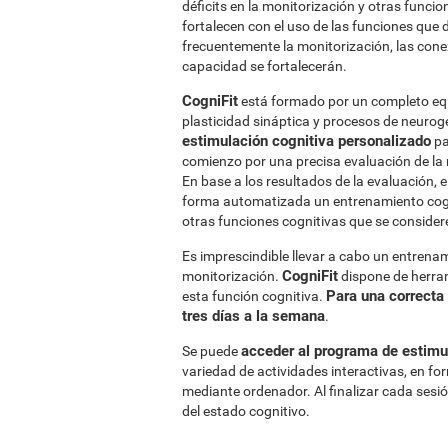
déficits en la monitorización y otras funci
fortalecen con el uso de las funciones que
frecuentemente la monitorización, las cone
capacidad se fortalecerán.
CogniFit
está formado por un completo equi
plasticidad sináptica y procesos de neurog
estimulación cognitiva personalizado
pa
comienzo por una precisa evaluación de la
En base a los resultados de la evaluación,
forma automatizada un entrenamiento cogni
otras funciones cognitivas que se consider
Es imprescindible llevar a cabo un entrena
CogniFit
monitorización.
dispone de herram
Para una correcta
esta función cognitiva.
tres días a la semana
.
acceder al programa de estimul
Se puede
variedad de actividades interactivas, en fo
mediante ordenador. Al finalizar cada sesi
del estado cognitivo.