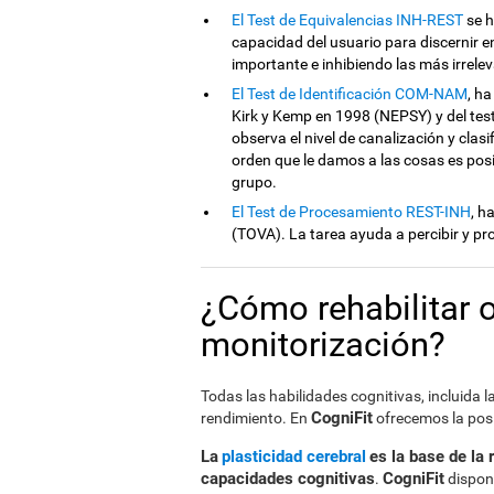
El Test de Equivalencias INH-REST
se h
capacidad del usuario para discernir 
importante e inhibiendo las más irrele
El Test de Identificación COM-NAM
, h
Kirk y Kemp en 1998 (NEPSY) y del tes
observa el nivel de canalización y clasi
orden que le damos a las cosas es posi
grupo.
El Test de Procesamiento REST-INH
, h
(TOVA). La tarea ayuda a percibir y pro
¿Cómo rehabilitar o
monitorización?
Todas las habilidades cognitivas, incluida
CogniFit
rendimiento. En
ofrecemos la posi
La
plasticidad cerebral
es la base de la 
capacidades cognitivas
CogniFit
.
dispone