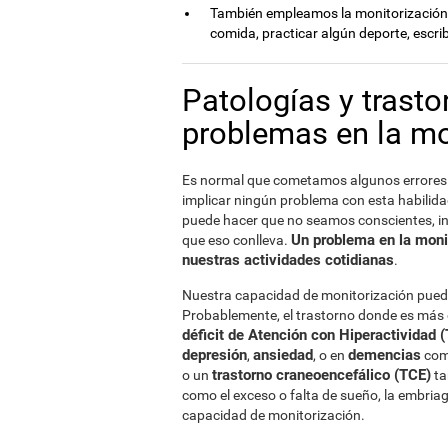
También empleamos la monitorización e
comida, practicar algún deporte, escribi
Patologías y trast
problemas en la mo
Es normal que cometamos algunos errores 
implicar ningún problema con esta habilidad
puede hacer que no seamos conscientes, inc
Un problema en la moni
que eso conlleva.
nuestras actividades cotidianas
.
Nuestra capacidad de monitorización puede
Probablemente, el trastorno donde es más e
déficit de Atención con Hiperactividad
depresión
ansiedad
demencias
,
, o en
com
trastorno craneoencefálico (TCE)
o un
ta
como el exceso o falta de sueño, la embria
capacidad de monitorización.