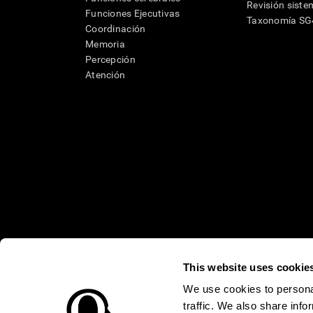
Revisión siste
Funciones Ejecutivas
Taxonomía S
Coordinación
Memoria
Percepción
Atención
This website uses cookie
* Las evaluaciones de CogniFit están diseñadas para detectar alte
clínico, los resultados de CogniFit (cuando son interpretados por 
neuropsicológica (por ejemplo, un examen neuropsicológico compl
We use cookies to personal
puede ser realizada por un médico o psicólogo cualificado tenie
traffic. We also share info
un dispositivo médico certicado por la FDA. El producto puede ser 