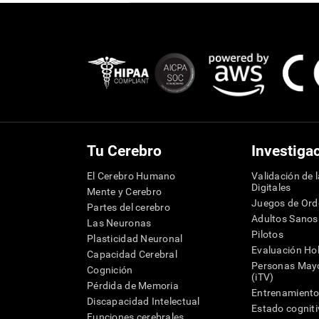
Tu Cerebro
Investiga
El Cerebro Humano
Validación de 
Digitales
Mente y Cerebro
Juegos de Or
Partes del cerebro
Adultos Sanos
Las Neuronas
Pilotos
Plasticidad Neuronal
Evaluación Hol
Capacidad Cerebral
Personas Mayo
Cognición
(iTV)
Pérdida de Memoria
Entrenamiento
Discapacidad Intelectual
Estado cognit
Funciones cerebrales