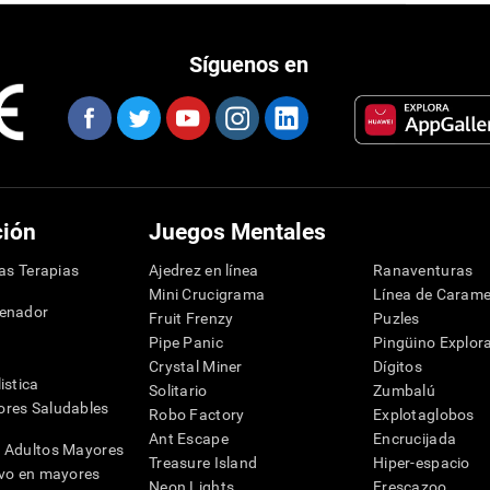
Síguenos en
ción
Juegos Mentales
las Terapias
Ajedrez en línea
Ranaventuras
Mini Crucigrama
Línea de Carame
denador
Fruit Frenzy
Puzles
Pipe Panic
Pingüino Explor
Crystal Miner
Dígitos
istica
Solitario
Zumbalú
res Saludables
Robo Factory
Explotaglobos
Ant Escape
Encrucijada
 Adultos Mayores
Treasure Island
Hiper-espacio
ivo en mayores
Neon Lights
Frescazoo