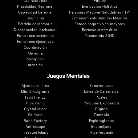
Las Neuronas
Pilotos
Plasticidad Neuronal
Evaluación Holistica
Capacidad Cerebral
Personas Mayores Saludables (iTV)
Cognición
Entrenamiento Adultos Mayores
Pérdida de Memoria
Estado cognitivo en mayores
Discapacidad Intelectual
Revisión sistemática
Funciones cerebrales
Taxonomía SG4D
Funciones Ejecutivas
Coordinación
Memoria
Percepción
Atención
Juegos Mentales
Ajedrez en línea
Ranaventuras
Mini Crucigrama
Línea de Caramelos
Fruit Frenzy
Puzles
Pipe Panic
Pingüino Explorador
Crystal Miner
Dígitos
Solitario
Zumbalú
Robo Factory
Explotaglobos
Ant Escape
Encrucijada
Treasure Island
Hiper-espacio