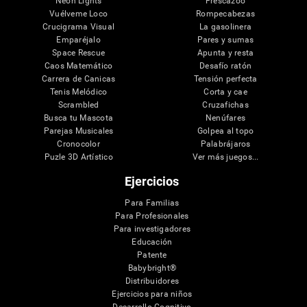
Neon Lights
Frescazoo
Vuélveme Loco
Rompecabezas
Crucigrama Visual
La gasolinera
Emparéjalo
Pares y sumas
Space Rescue
Apunta y resta
Caos Matemático
Desafío ratón
Carrera de Canicas
Tensión perfecta
Tenis Melódico
Corta y cae
Scrambled
Cruzafichas
Busca tu Mascota
Nenúfares
Parejas Musicales
Golpea al topo
Cronocolor
Palabrájaros
Puzle 3D Artístico
Ver más juegos...
Ejercicios
Para Familias
Para Profesionales
Para investigadores
Educación
Patente
Babybright®
Distribuidores
Ejercicios para niños