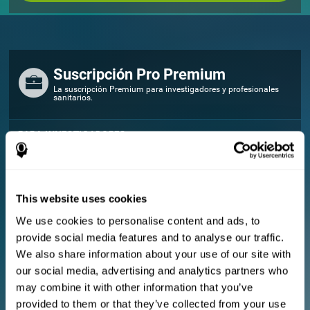
Suscripción Pro Premium
La suscripción Premium para investigadores y profesionales
sanitarios.
PARA INVESTIGADORES
Añade tu logo
Gestiona tu equipo
Crear Entrenamiento Personalizado
This website uses cookies
Documento de consentimiento electrónico (estudios)
¡Obtén un 10% de descuento en todas las futuras licencias de
We use cookies to personalise content and ads, to
evaluación y entrenamiento!
provide social media features and to analyse our traffic.
2 licencias GRATIS para que puedas empezar
We also share information about your use of our site with
our social media, advertising and analytics partners who
Plan mensual
may combine it with other information that you’ve
provided to them or that they’ve collected from your use
Plan anual