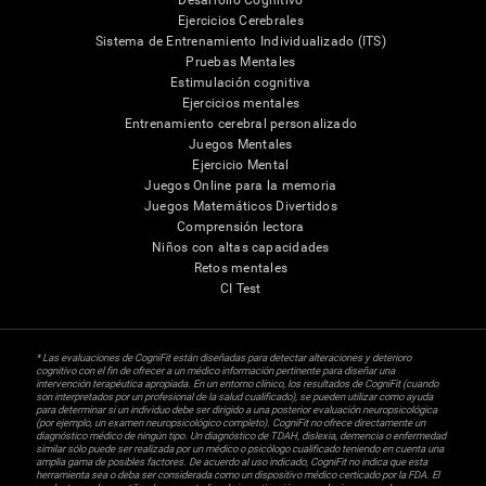
Desarrollo Cognitivo
Ejercicios Cerebrales
Sistema de Entrenamiento Individualizado (ITS)
Pruebas Mentales
Estimulación cognitiva
Ejercicios mentales
Entrenamiento cerebral personalizado
Juegos Mentales
Ejercicio Mental
Juegos Online para la memoria
Juegos Matemáticos Divertidos
Comprensión lectora
Niños con altas capacidades
Retos mentales
CI Test
* Las evaluaciones de CogniFit están diseñadas para detectar alteraciones y deterioro
cognitivo con el fin de ofrecer a un médico información pertinente para diseñar una
intervención terapéutica apropiada. En un entorno clínico, los resultados de CogniFit (cuando
son interpretados por un profesional de la salud cualificado), se pueden utilizar como ayuda
para determinar si un individuo debe ser dirigido a una posterior evaluación neuropsicológica
(por ejemplo, un examen neuropsicológico completo). CogniFit no ofrece directamente un
diagnóstico médico de ningún tipo. Un diagnóstico de TDAH, dislexia, demencia o enfermedad
similar sólo puede ser realizada por un médico o psicólogo cualificado teniendo en cuenta una
amplia gama de posibles factores. De acuerdo al uso indicado, CogniFit no indica que esta
herramienta sea o deba ser considerada como un dispositivo médico certicado por la FDA. El