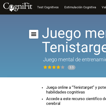
Test Cognitivos
Estimulación Cognitiva
Val
Juego men
Tenistarg
Juego mental de entrenamie
3.5
Juega online a “Tenistarget” y pote
habilidades cognitivas
Accede a este recurso científico 
cerebral