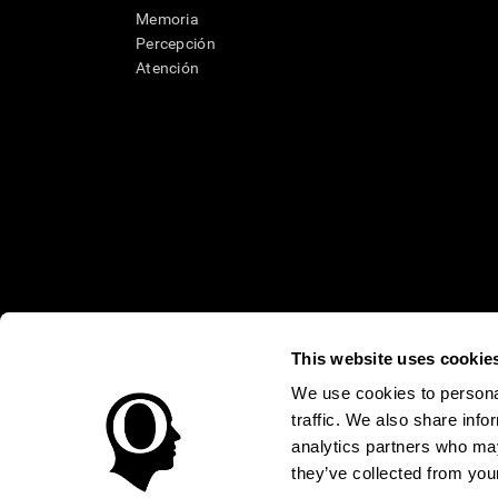
Memoria
Percepción
Atención
This website uses cookie
* Las evaluaciones de CogniFit están diseñadas para detectar alte
clínico, los resultados de CogniFit (cuando son interpretados por 
We use cookies to personal
neuropsicológica (por ejemplo, un examen neuropsicológico compl
traffic. We also share info
puede ser realizada por un médico o psicólogo cualificado tenie
un dispositivo médico certicado por la FDA. El producto puede ser 
analytics partners who may
uso del producto debe hacerse en los sujetos humanos apropiados 
sujeto humano nunca no podrán ser, en ningún caso, inferiores a l
they’ve collected from your