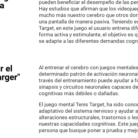
pueden beneficiar el desempeño de las per
ia
Hay estudios que afirman que los videoju
mucho más nuestro cerebro que otros do
una pantalla de manera pasiva. Teniendo es
Target, en este juego el usuario entrena di
forma activa y estimulante, el objetivo es
se adapte a las diferentes demandas cogni
 el
Al entrenar el cerebro con juegos mentale
determinado patrón de activación neuronal.
arger"
través del entrenamiento puede ayudar a f
sinapsis y circuitos neuronales capaces de
cognitivas más débiles o dañadas.
El juego mental Tenis Target, ha sido conc
adaptativo del sistema nervioso y ayudar a
alteraciones estructurales, trastornos o l
nuestras capacidades cognitivas. Este jue
persona que busque poner a prueba y mejo