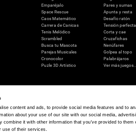
Emparéjalo
Pares y sumas
Space Rescue
Apunta y resta
Caos Matemático
Desafío ratón
Carrera de Canicas
Tensión perfect
Tenis Melódico
Corta y cae
Scrambled
Cruzafichas
Busca tu Mascota
Nenúfares
Parejas Musicales
Golpea al topo
Cronocolor
Palabrájaros
Puzle 3D Artístico
Ver más juegos..
s
raciones y deterioro cognitivo con el fin de ofrecer a un médico información pertinente p
un profesional de la salud cualificado), se pueden utilizar como ayuda para determinar si u
ise content and ads, to provide social media features and to an
eto). CogniFit no ofrece directamente un diagnóstico médico de ningún tipo. Un diagnóst
rmation about your use of our site with our social media, advertis
ndo en cuenta una amplia gama de posibles factores. De acuerdo al uso indicado, CogniFit
utilizado para estudios de investigación en cualquier campo de investigación relacionado c
 combine it with other information that you’ve provided to them o
conforme al procedimiento dictado por el centro de investigación y será una obligación p
as requeridas para cualquier sujeto de investigación en virtud de lo dispuesto en la Secc
 use of their services.