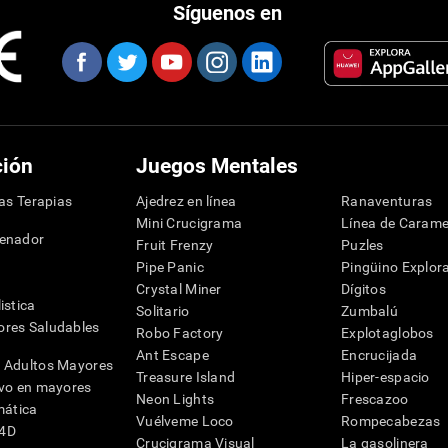
Síguenos en
ción
Juegos Mentales
las Terapias
Ajedrez en línea
Ranaventuras
Mini Crucigrama
Línea de Carame
denador
Fruit Frenzy
Puzles
Pipe Panic
Pingüino Explor
Crystal Miner
Dígitos
istica
Solitario
Zumbalú
res Saludables
Robo Factory
Explotaglobos
Ant Escape
Encrucijada
 Adultos Mayores
Treasure Island
Hiper-espacio
ivo en mayores
Neon Lights
Frescazoo
mática
Vuélveme Loco
Rompecabezas
G4D
Crucigrama Visual
La gasolinera