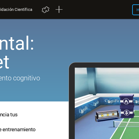
idación Científica
H
tal:
et
nto cognitivo
ncia tus
de entrenamiento