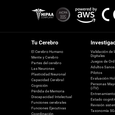
Tu Cerebro
Investiga
El Cerebro Humano
Validación de 
Digitales
Mente y Cerebro
Juegos de Or
Partes del cerebro
Adultos Sanos
Las Neuronas
Pilotos
Plasticidad Neuronal
Evaluación Hol
Capacidad Cerebral
Personas Mayo
Cognición
(iTV)
Pérdida de Memoria
Entrenamiento
Discapacidad Intelectual
Estado cognit
Funciones cerebrales
Revisión siste
Funciones Ejecutivas
Taxonomía S
Coordinación