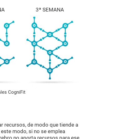
NA
3ª SEMANA
les CogniFit
ar recursos, de modo que tiende a
e este modo, si no se emplea
erebro no aporta recursos para ese