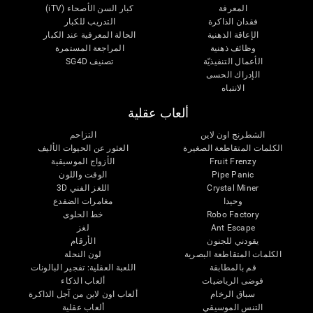
المعرفة
كبار السن الأصحاء (iTV)
فقدان الذاكرة
التدريب للكبار
الإعاقة الذهنية
الحالة المعرفية عند الكبار
وظائف ذهنية
المراجعة المستمرة
الأعمال التنفيذيّة
تصنيف SG4D
الإدراك الحسى
الانتباه
ألعاب عقلية
الشطرنج اون لاين
التزاحم
الكلمات المتقاطعة الصغيرة
العثور عن الحيوات الأليف
Fruit Frenzy
الأزواج الموسيقية
Pipe Panic
الوقت واللون
Crystal Miner
اللغز الفني 3D
وحيدا
مغامرات الضفدع
Robo Factory
خط الحلوى
Ant Escape
لغز
يقودني للجنون
الأرقام
الكلمات المتقاطعة البصرية
لون النحلة
قم بالمطابقة
اللعبة العقلية: تفجير البالونات
فوضى الرياضيات
ألعاب الذكاء
سباق الرخام
ألعاب اون لاين من آجل الذاكرة
التنس الموسيقي
ألعاب عقلية