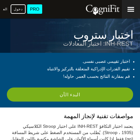
PRO
دخول
العرب
اختبار ستروب
INH-REST: اختبار المعادلات
اختبار تقييمى عصبى نفسى.
تقييم القدرات الإدراكية المتعلقة بالتركيز والانتباه
قم بمقارنة النتائج بحسب العمر. حاوله!
البدء الآن
مواصفات تقنية لإنجاز المهمة
يعتمد اختبار التكافؤ INH-REST على اختبار Stroop الكلاسيكي
(Stroop ، 1935). يُطلب من المستخدم الضغط على شريط المسافة
(go) فقط إذا كانت أسماء الألوان على الشاشة مكتوبة باللون المقابل