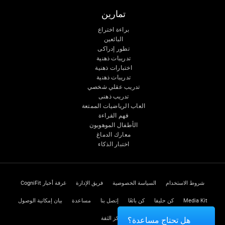
تمارين
براءة اختراع
البائعين
تطور إدراكى
تدريبات ذهنية
اختبارات ذهنية
تدريبات ذهنية
تدريب عقلي شخصي
تدريب ذهنى
العاب الرياضيات الممتعة
فهم القراءة
الأطفال الموهوبون
معارك الدماغ
اختبار الذكاء
شروط الاستخدام
السياسة الخصوصية
فريق الإدارة
غرفة أخبار CogniFit
Media Kit
كن حليفا
كن بائعًا
إتصل بنا
مساعدة
بيان إمكانية الوصول
مركز الثقة
هل تحتاج مساعدة؟