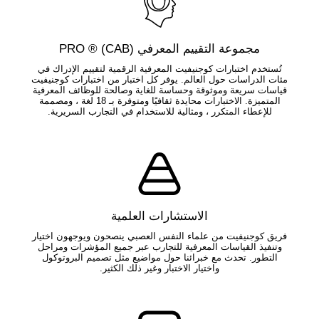
مجموعة التقييم المعرفي (CAB) ® PRO
تُستخدم اختبارات كوجنيفيت المعرفية الرقمية لتقييم الإدراك في
مئات الدراسات حول العالم. يوفر كل اختبار من اختبارات كوجنيفيت
قياسات سريعة وموثوقة وحساسة للغاية وصالحة للوظائف المعرفية
المتميزة. الاختبارات محايدة ثقافيًا ومتوفرة بـ 18 لغة ، ومصممة
للإعطاء المتكرر ، ومثالية للاستخدام في التجارب السريرية.
الاستشارات العلمية
فريق كوجنيفيت من علماء النفس العصبي ينصحون ويوجهون اختيار
وتنفيذ القياسات المعرفية للتجارب عبر جميع المؤشرات ومراحل
التطور. تحدث مع خبرائنا حول مواضيع مثل تصميم البروتوكول
واختيار الاختبار وغير ذلك الكثير.