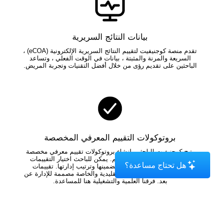
بيانات النتائج السريرية
تقدم منصة كوجنيفيت لتقييم النتائج السريرية الإلكترونية (eCOA) ،
السريعة والمرنة والمثبتة ، بيانات في الوقت الفعلي ، وتساعد
الباحثين على تقديم رؤى من خلال أفضل التقنيات وتجربة المريض.
بروتوكولات التقييم المعرفي المخصصة
يتيح كوجنيفيت للباحثين إنشاء بروتوكولات تقييم معرفي مخصصة
مصممة لمرضاهم واحتياجاتهم. يمكن للباحث اختيار التقييمات
هل تحتاج مساعدة؟
وأدوات الفحص التي سيتم تضمينها وترتيب إدارتها. تقييمات
كوجنيفيت المعرفية الرقمية التقليدية والخاصة مصممة للإدارة عن
بعد. فرقنا العلمية والتشغيلية هنا للمساعدة.