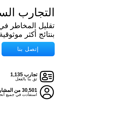
التجارب الس
تقليل المخاطر في
بنتائج أكثر موثوقية
إتصل بنا
تجارب 1,135
ثق بنا بالفعل
30,501 من المشاركين
استفادت في جميع أنحاء