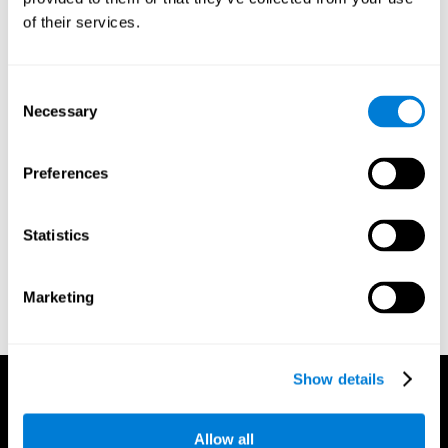
of their services.
المراجع:
Consent
Necessary
Selection
Greenberg, L. M., Kindschi, C. L., & Corman, C. L. (1996).
TOVA test of variables of attention: clinical guide. St. Paul, MN:
TOVA Research Foundation.
Preferences
Kaplan, E., Goodglass, H., Weintraub, S. (1983). Boston
Naming Test. Philadelphia: Lea & Febiger.
Statistics
Schmidt, M. (1994). Rey auditory verbal learning test: a
handbook. Los Angeles: Western Psychological Services.
Wechsler, D. (1997). WAIS-III: Wechsler Adult Intelligence Scale
Marketing
- Third edition administration and scoring manual. San Antonio,
TX: Psychological Corporation.
Show details
Allow all