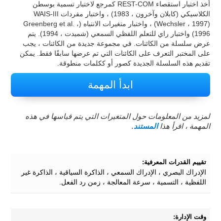
أخذ اختبار استقصاء REST-COM كمرجع لاختبار تسمية بوسطن
الكلاسيكي (كابلان وآخرون ، 1983) ، واختبار مفردات WAIS-III
(Wechsler ، 1997) ، واختبار متغيرات الانتباه (Greenberg et al. ،
1996) واختبار راي للتعلم اللفظي السمعي (شميدت ، 1994). يتم
عرض سلسلة من الكائنات. في مجموعة جديدة من الكائنات ، يجب
على المختبر التعرف على الكائنات التي تم عرضها سابقًا فقط. يمكن
تقديم هذه السلسلة الجديدة كصور أو ككلمات منطوقة.
ابدأ المهمة
لمزيد من المعلومات حول المتغيرات التي يتم قياسها في هذه
المهمة ، اقرأ هذا
المستند
.
تقييم القدرات المعرفية:
الإدراك البصري ، الإدراك السمعي ، الذاكرة السياقية ، الذاكرة غير
اللفظية ، التسمية ، سرعة المعالجة ، زمن رد الفعل.
وقت الإدارة: