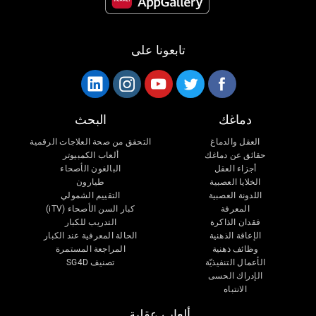
تابعونا على
دماغك
البحث
العقل والدماغ
التحقق من صحة العلاجات الرقمية
حقائق عن دماغك
ألعاب الكمبيوتر
أجزاء العقل
البالغون الأصحاء
الخلايا العصبية
طيارون
اللدونة العصبية
التقييم الشمولي
المعرفة
كبار السن الأصحاء (iTV)
فقدان الذاكرة
التدريب للكبار
الإعاقة الذهنية
الحالة المعرفية عند الكبار
وظائف ذهنية
المراجعة المستمرة
الأعمال التنفيذيّة
تصنيف SG4D
الإدراك الحسى
الانتباه
ألعاب عقلية