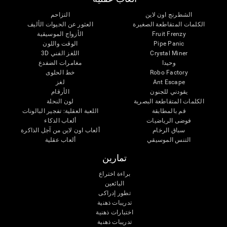
الشطرنج اون لاين
التزاحم
الكلمات المتقاطعة الصغيرة
العثور عن الحيوات الأليف
Fruit Frenzy
الأزواج الموسيقية
Pipe Panic
الوقت واللون
Crystal Miner
اللغز الفني 3D
وحيدا
مغامرات الضفدع
Robo Factory
خط الحلوى
Ant Escape
لغز
يقودني للجنون
الأرقام
الكلمات المتقاطعة البصرية
لون النحلة
قم بالمطابقة
اللعبة العقلية: تفجير البالونات
فوضى الرياضيات
ألعاب الذكاء
سباق الرخام
ألعاب اون لاين من آجل الذاكرة
التنس الموسيقي
ألعاب عقلية
تمارين
براءة اختراع
البائعين
تطور إدراكى
تدريبات ذهنية
اختبارات ذهنية
تدريبات ذهنية