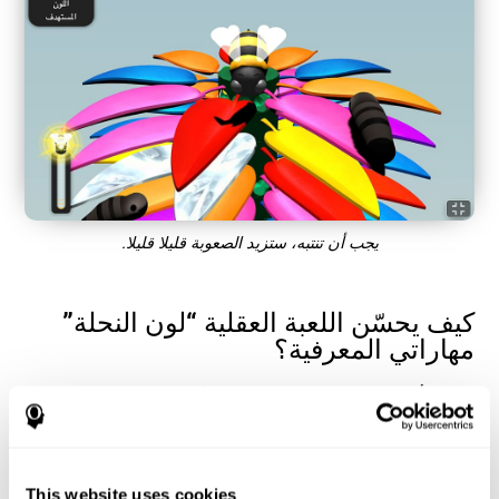
يجب أن تنتبه، ستزيد الصعوبة قليلا قليلا.
كيف يحسّن اللعبة العقلية “لون النحلة”
مهاراتي المعرفية؟
باللعب بألعاب مثل لون النحلة لكوجنيفيت ننشّط نمط للتنشيط العصبي
المتنوعي. إنّ تكرار وتدريب النمط هذا يساعد في إنشاء تشابك عصبي
جديد وإعادة تنظيم الدوائر العصبية لتستعيد الوظائف المعرفية الضعيفة.
تساعد اللعبة لون النحلة في تدريب الانتباه. قد يساعد تنبيه الانتباه
باستمرار في إنشاء تشابك عصبي جديد وإعادة تنظيم الدوائر العصبية
This website uses cookies