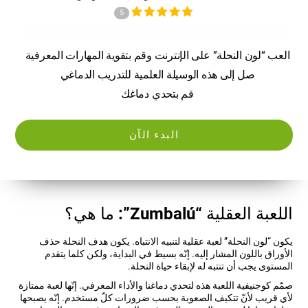
5
العب “لون النحلة” على الإنترنت وقم بتقوية المهارات المعرفية
صل إلى هذه الوسيلة العلمية للتدريب الدماغي
قم بتحدي دماغك
البدء الآن
اللعبة العقلية “Zumbalú”: ما هي؟
يكون “لون النحلة” لعبة عقلية لتنبيه الانتباه. يكون هدف النحلة حذف
الأوراق باللون المشار إليه. إنّه بسيط في البداية، ولكن كلما يتقدم
المستوى يجب أن تنتبه له لإبقاء حياة النحلة.
صمّم كوجنيفية اللعبة هذه لتحدي دماغنا والأداء المعرفي. إنّها لعبة ممتازة
لأي قريب لأنّ تتكيف الصعوبة بحسب ضرورات كلّ مستخدم. إنّه يصبحها