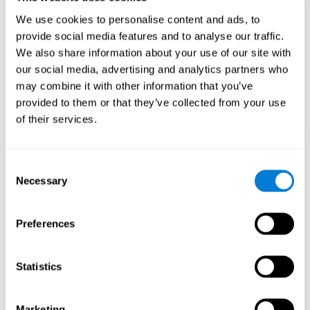
وتحسين الوظائف المعرفية.
We use cookies to personalise content and ads, to
الأسبوع الأوّل
الأسبوع الثاني
الأسبوع الثالث
provide social media features and to analyse our traffic.
We also share information about your use of our site with
our social media, advertising and analytics partners who
may combine it with other information that you’ve
provided to them or that they’ve collected from your use
of their services.
Consent
صورة توجيهية للشبكات العصبية بعد ثلاثة أسابيع.
Necessary
Selection
ما يحدث إن لم أدرّب قدراتي المعرفية؟
Preferences
تمّ تصميم دماغنا لتوفير الموارد، لذلك يحذف الاتصالات غير المستخمة.
هكذا، إن لم نستخدم مهارة معرفية، لا يعطي الدماغ موارد لهذا نمط
التنشيط العصبي ويصبحه ضعيفاً. إنّه يجعلنا أقل مهارة لاستخدام الوظيفة
Statistics
هذه، الأمر الذي يؤدّي إلى أقلّ فعالية في الأنشطة اليومية.
Marketing
ألعاب الموصى بها