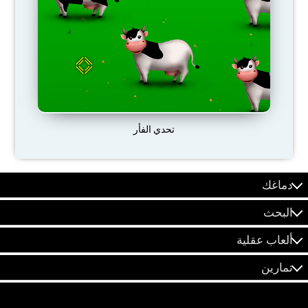
تحدي الفأر
دماغك
البحث
ألعاب عقلية
تمارين