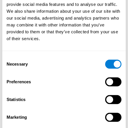
provide social media features and to analyse our traffic.
يؤدي لعب "Fruit Frenzy" إلى تحفيز نمط تنشيط عصبي معين. يمكن أن
We also share information about your use of our site with
يساعد تكرار هذا النمط وتدريبه باستمرار على تحسين الاتصالات العصبية
our social media, advertising and analytics partners who
، ومساعدة الدوائر العصبية على إعادة تنظيم واستعادة الوظائف المعرفية
may combine it with other information that you’ve
الضعيفة أو التالفة.
provided to them or that they’ve collected from your use
يساعد "Fruit Frenzy" على ممارسة الإدراك البصري ، ووقت رد الفعل ،
of their services.
والتنسيق بين اليد والعين. يمكن أن يساعد تحفيز هذه المهارات باستمرار
في إنشاء نقاط الاشتباك العصبي الجديدة وتحسين الوظائف المعرفية.
ماذا يحدث عندما لا أقوم بتدريب قدراتي
Consent
المعرفية؟
Necessary
Selection
يميل دماغنا إلى توفير الموارد العصبية لتلك الوظائف التي لا يستخدمها
بشكل منتظم. وبالتالي ، إذا لم يتم استخدام المهارات المعرفية بشكل
Preferences
طبيعي ، فإن الدماغ لا يوفر الموارد لهذا النمط من التنشيط العصبي. هذا
يجعلنا أقل قدرة على استخدام تلك الوظيفة المعرفية ، مما يجعلنا أقل
فعالية في أنشطتنا اليومية.
Statistics
ألعاب الموصى بها
Marketing