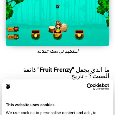
أسقطهم في السلة المقابلة
ما الذي يجعل "Fruit Frenzy" ذائعة
الصيت؟ - تاريخ
تساعد ألعاب الإدراك البصري والتنسيق بين اليد والعين ، مثل "Fruit
Frenzy" ، المستخدمين على إدارة مواردهم المعرفية لتحسين أدائهم. هذا
يساعدهم على وضع أهداف معقدة بشكل متزايد تتطلب مهارة أكبر
للقدرات المعرفية المعنية ، مما يساعد على تحفيزهم.
This website uses cookies
كيف تعمل لعبة "Fruit Frenzy" الذهنية
We use cookies to personalise content and ads, to
على تحسين مهاراتي المعرفية؟