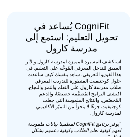
CogniFit يُساعد في
تحويل التعليم: استمع إلى
مدرسة كارول
استكشف المسيرة المميزة لمدرسة كارول والأثر
العميق للتدخل المعرفي المُوجَّه على التعليم. في
هذا الفيديو التعريفي، شاهد بنفسك كيف ساعدت
حلول كوجنيفيت المتطورة للتدريب المعرفي
طلاب مدرسة كارول على التعلم والنمو والنجاح.
اكتشف البرامج المُصمَّمة خصيصًا، والدعم
المُخصَّص، والنتائج الملموسة التي جعلت
كوجنيفيت جزءًا لا يتجزأ من التميّز الأكاديمي
لمدرسة كارول.
"يوفر برنامج CogniFit لمعلمينا بيانات ملموسة
لفهم كيفية تعلم الطلاب وكيفية دعمهم بشكل
فعال."