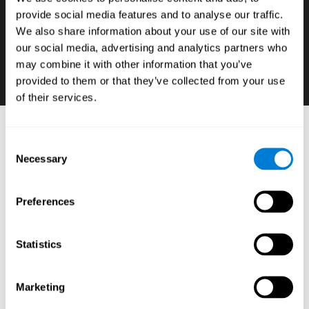
provide social media features and to analyse our traffic.
إن كنّا نريد أن نتطوّر قدرة الطلّاب في الأوج، فمن
We also share information about your use of our site with
الضروريّ أن نعرف هذا المهارات الإدراكيّة لديها ضعف
our social media, advertising and analytics partners who
وقوّة وتضمّنها في الأهليّات والحتوى الأكاديميّة.
may combine it with other information that you’ve
provided to them or that they’ve collected from your use
of their services.
أدوات التعلّم العصبيّ: أدوات تقييم الإدراكيّ
Consent
للطلّاب
Necessary
Selection
:
البرنامج التعليميّ على الإنترنت لكوجنيفيت مؤلّف من اختبارات
عصبيّة-نفسيّة وأدوات موحّدة تسمح كشف وتحديد الوظائف
Preferences
التنفيذيّة والقدرات المعرفية الرئيسية للطلّاب* بدقّة من خلال
تمارين عصبيّة-تعليميّة بسيطة مثبتة (يمكن بتدريبها من أي
كمبيوتر)، كما تسمح تثبيت علاعقة نتائجهم بالأداء المدرسيّ،
Statistics
المحتوى الأكاديميّة، الأهليّات، السلوك والحافز.
إنّ إكتشاف الأسس العصبيّة-النفسيّة أو الأعمال الإدراكيّة
الضعيفة أو القويّة ضروريّ لفهم وتقوية أداء الطلّاب المدرسيّ
Marketing
ولتطوّر التخطيط العصبيّ-التعليميّ الشخصيّ للتعلّم.