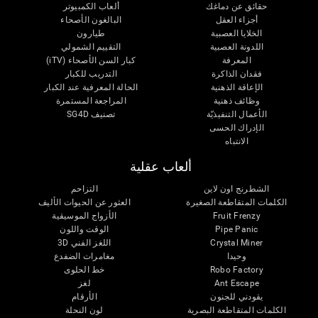
حقائق عن دماغك
ألعاب الكمبيوتر
أجزاء العقل
البالغون الأصحاء
الخلايا العصبية
طيارون
اللدونة العصبية
التقييم الشمولي
المعرفة
كبار السن الأصحاء (iTV)
فقدان الذاكرة
التدريب للكبار
الإعاقة الذهنية
الحالة المعرفية عند الكبار
وظائف ذهنية
المراجعة المستمرة
الأعمال التنفيذيّة
تصنيف SG4D
الإدراك الحسى
الانتباه
ألعاب عقلية
الشطرنج اون لاين
التزاحم
الكلمات المتقاطعة الصغيرة
العثور عن الحيوات الأليف
Fruit Frenzy
الأزواج الموسيقية
Pipe Panic
الوقت واللون
Crystal Miner
اللغز الفني 3D
وحيدا
مغامرات الضفدع
Robo Factory
خط الحلوى
Ant Escape
لغز
يقودني للجنون
الأرقام
الكلمات المتقاطعة البصرية
لون النحلة