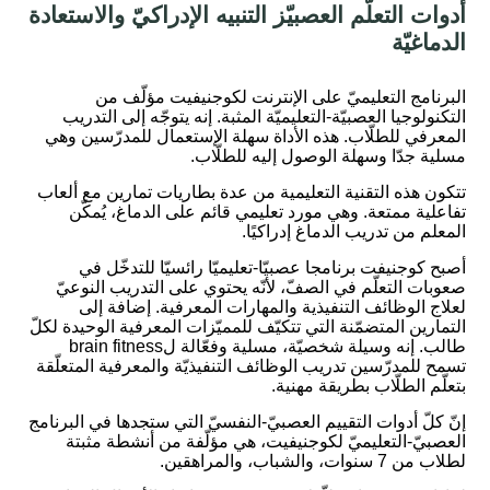
أدوات التعلّم العصبيّز التنبيه الإدراكيّ والاستعادة
الدماغيّة
:
البرنامج التعليميّ على الإنترنت لكوجنيفيت مؤلّف من
التكنولوجيا العصبيّة-التعليميّة المثبة. إنه يتوجّه إلى التدريب
المعرفي للطلّاب. هذه الأداة سهلة الإستعمال للمدرّسين وهي
مسلية جدّا وسهلة الوصول إليه للطلّاب.
تتكون هذه التقنية التعليمية من عدة بطاريات تمارين مع ألعاب
تفاعلية ممتعة. وهي مورد تعليمي قائم على الدماغ، يُمكّن
المعلم من تدريب الدماغ إدراكيًا.
أصبح كوجنيفت برنامجا عصبيّا-تعليميّا رائسيّا للتدخّل في
صعوبات التعلّم في الصفّ، لأنّه يحتوي على التدريب النوعيّ
لعلاج الوظائف التنفيذية والمهارات المعرفية. إضافة إلى
التمارين المتضمّنة التي تتكيّف للمميّزات المعرفية الوحيدة لكلّ
طالب. إنه وسيلة شخصيّة، مسلية وفعّالة لbrain fitness
تسمح للمدرّسين تدريب الوظائف التنفيذيّة والمعرفية المتعلّقة
بتعلّم الطلّاب بطريقة مهنية.
إنّ كلّ أدوات التقييم العصبيّ-النفسيّ التي ستجدها في البرنامج
العصبيّ-التعليميّ لكوجنيفيت، هي مؤلّفة من أنشطة مثبتة
لطلاب من 7 سنوات، والشباب، والمراهقين.