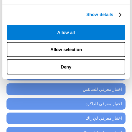
إنّ كلّ أدوات التقييم العصبيّ-النفسيّ التي ستجدها في البرنامج
العصبيّ-التعليميّ لكوجنيفيت، هي مؤلّفة من أنشطة مثبتة
Show details
لطلاب من 7 سنوات، والشباب، والمراهقين.
اختبار معرفي لفهم القراءة
Allow all
اختبار معرفي للانتباه والتركيز
Allow selection
اختبار معرفي للتنسيق
Deny
الاختبار المعرفي العام
اختبار معرفي للسائقين
اختبار معرفي للذاكرة
اختبار معرفي للإدراك