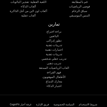
قم بالمطابقة
اللعبة العقلية: تفجير البالونات
فوضى الرياضيات
ألعاب الذكاء
سباق الرخام
ألعاب اون لاين من آجل الذاكرة
التنس الموسيقي
ألعاب عقلية
تمارين
براءة اختراع
البائعين
تطور إدراكى
تدريبات ذهنية
اختبارات ذهنية
تدريبات ذهنية
تدريب عقلي شخصي
تدريب ذهنى
العاب الرياضيات الممتعة
فهم القراءة
الأطفال الموهوبون
معارك الدماغ
اختبار الذكاء
شروط الاستخدام
السياسة الخصوصية
فريق الإدارة
غرفة أخبار CogniFit