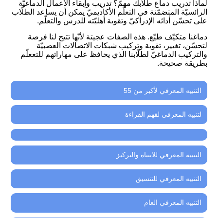
لماذا تدريب دماغ طلّابك مهمّ؟ تدريب وإبقاء الأعمال الدماغيّة
الرائسيّة المتضمّنة في التعلّم الأكاديميّ يمكن أن يساعد الطلّاب
على تحسّن أدائه الإدراكيّ وتقوية أهليّته للدرس والتعلّم.
دماغنا متكيّف طيّع. هذه الصفات عجيتة لأنّها تتيح لنا فرصة
لتحسّن، تغيير، تقوية وتركيب شبكات الاتصالات العصبيّة
والتركيب الدماغيّ لطلّابنا الذي يحافظ على مهاراتهم للتععلّم
بطريقة صحيحة.
التنبيه المعرفي لأكبر من 55
لتنبيه المعرفي لقهم القراءة
التنبيه المعرفي للانتباه والتركيز
التنبيه المعرفي للتنسيق
التنبيه المعرفي العام