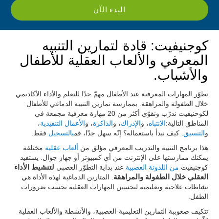
البدء الآن
كوجنيفيت: قادة لتمارين التنبيه
المعرفي والألعاب العقلية للأطفال
والأشباب.
تطوّر المهارات المعرفية عند الأطفال مهمّ جدّا للتعلم والأداء الأكاديمي
خلال الطفولة والمراهقة. بممارسة تمارين التنيبه الدماغي للأطفال
لكوحنيفيت ندرّب ونقوّي أكثر من 20 مهارة معرفية مجمعة في
المناطق التالية:
الانتباه
، و
الإدراك
، و
الذاكرة
، و
الأعمال التنفيذية
،
و
التنسيق
. كيف نبدأ باستعماله؟ إنّه سهل جدّا، قم
بالتسجيل
فقط.
هذا برنامج التنبيه والتدريب المعرفي مؤلق من
ألعاب عقلية
مختلقة
يمكنك ممارستها على الإنترنت من أي كمبيوتر أو جهاز جوال. يستفيد
كوجنيفيت
من اللدونة العصبية
عند بداية التطوّر العصبي
لتنشيط الأداء
العقلي خلال الطفولة والمراهقة
. المتارين الدماغية لهذه الأداة هي
نشاطات علاجية وتعليمية لتحسين المهارات العقلية بحسب ضرورات
الطفل.
تتكيف صعوببة التمارين التعليمية-العصبية، والأنشطة والألعاب العقلية