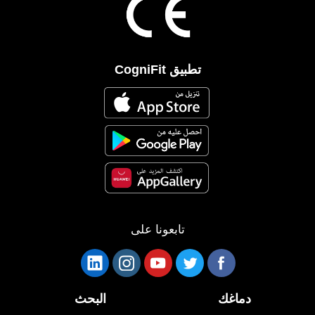
تطبيق CogniFit
تابعونا على
دماغك
البحث