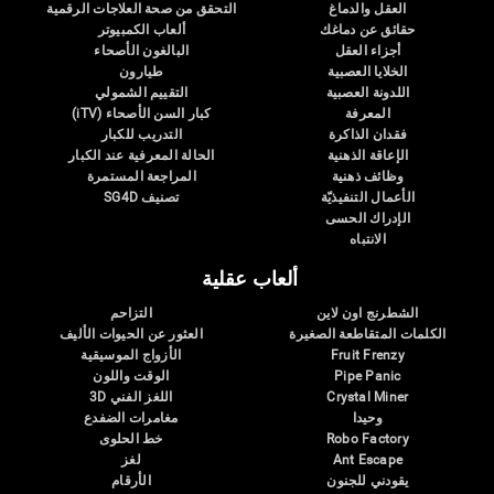
العقل والدماغ
التحقق من صحة العلاجات الرقمية
حقائق عن دماغك
ألعاب الكمبيوتر
أجزاء العقل
البالغون الأصحاء
الخلايا العصبية
طيارون
اللدونة العصبية
التقييم الشمولي
المعرفة
كبار السن الأصحاء (iTV)
فقدان الذاكرة
التدريب للكبار
الإعاقة الذهنية
الحالة المعرفية عند الكبار
وظائف ذهنية
المراجعة المستمرة
الأعمال التنفيذيّة
تصنيف SG4D
الإدراك الحسى
الانتباه
ألعاب عقلية
الشطرنج اون لاين
التزاحم
الكلمات المتقاطعة الصغيرة
العثور عن الحيوات الأليف
Fruit Frenzy
الأزواج الموسيقية
Pipe Panic
الوقت واللون
Crystal Miner
اللغز الفني 3D
وحيدا
مغامرات الضفدع
Robo Factory
خط الحلوى
Ant Escape
لغز
يقودني للجنون
الأرقام