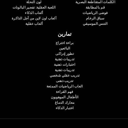
الكلمات المتقاطعة البصرية
لون النحلة
قم بالمطابقة
اللعبة العقلية: تفجير البالونات
فوضى الرياضيات
ألعاب الذكاء
سباق الرخام
ألعاب اون لاين من آجل الذاكرة
التنس الموسيقي
ألعاب عقلية
تمارين
براءة اختراع
البائعين
تطور إدراكى
تدريبات ذهنية
اختبارات ذهنية
تدريبات ذهنية
تدريب عقلي شخصي
تدريب ذهنى
العاب الرياضيات الممتعة
فهم القراءة
الأطفال الموهوبون
معارك الدماغ
اختبار الذكاء