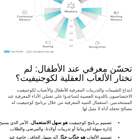
تحسّن معرفي عند الأطفال: لم
نختار الألعاب العقلية لكوجنيفيت؟
ابتداع التقييمات والتدريبات المعرفية للأطفال والأشباب لكوجنيفيت
الاختصاصيون باللدونة العصبية لتساعدوا على تحسّن الأداء المعرفية عند
المستخدمين. استعمال التنبيه المعرفية من خلال برنامج كوجنيفيت له
مصالح تجعله أداة لا مثيل لها:
تصميم برنامج كوجنيفيت
هو سهل الاستعمال
، الأمر الذي يسمح
إدارة سهلة لتدريباتنا أو تدريبات أولادنا، والمرضى والطلاب.
تصميم الألعاب
هو جذّاب جدّا
. إنّه يسهل الحافز، خاصة عند