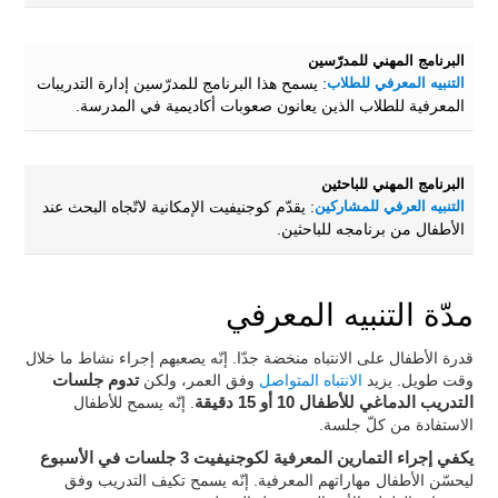
البرنامج المهني للمدرّسين
التنبيه المعرفي للطلاب
: يسمح هذا البرنامج للمدرّسين إدارة التدريبات
المعرفية للطلاب الذين يعانون صعوبات أكاديمية في المدرسة.
البرنامج المهني للباحثين
التنبيه العرفي للمشاركين
: يقدّم كوجنيفيت الإمكانية لاتّجاه البحث عند
الأطفال من برنامجه للباحثين.
مدّة التنبيه المعرفي
قدرة الأطفال على الانتباه منخضة جدّا. إنّه يصعبهم إجراء نشاط ما خلال
وقت طويل. يزيد
الانتباه المتواصل
وفق العمر، ولكن
تدوم جلسات
التدريب الدماغي للأطفال 10 أو 15 دقيقة
. إنّه يسمح للأطفال
الاستفادة من كلّ جلسة.
يكفي إجراء التمارين المعرفية لكوجنيفيت 3 جلسات في الأسبوع
ليحسّن الأطفال مهاراتهم المعرفية. إنّه يسمح تكيف التدريب وفق