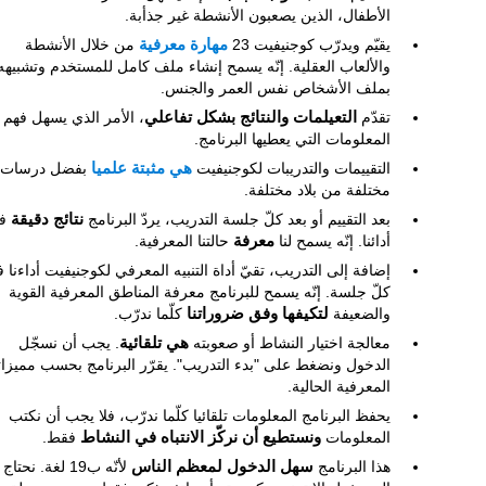
الأطفال، الذين يصعبون الأنشطة غير جذأبة.
يقيّم ويدرّب كوجنيفيت 23
مهارة معرفية
من خلال الأنشطة
والألعاب العقلية. إنّه يسمح إنشاء ملف كامل للمستخدم وتشبيهه
بملف الأشخاص نفس العمر والجنس.
تقدّم
التعيلمات والنتائج بشكل تفاعلي
، الأمر الذي يسهل فهم
المعلومات التي يعطيها البرنامج.
التقييمات والتدريبات لكوجنيفيت
هي مثبتة علميا
بفضل درسات
مختلفة من بلاد مختلفة.
بعد التقييم أو بعد كلّ جلسة التدريب، يردّ البرنامج
نتائج دقيقة
ف
أدائنا. إنّه يسمح لنا
معرفة
حالتنا المعرفية.
إضافة إلى التدريب، تقيّ أداة التنبيه المعرفي لكوجنيفيت أداءنا 
كلّ جلسة. إنّه يسمح للبرنامج معرفة المناطق المعرفية القوية
والضعيفة
لتكيفها وفق ضروراتنا
كلّما ندرّب.
معالجة اختيار النشاط أو صعوبته
هي تلقائية
. يجب أن نسجّل
الدخول ونضغط على "بدء التدريب". يقرّر البرنامج بحسب مميزاتن
المعرفية الحالية.
يحفظ البرنامج المعلومات تلقائيا كلّما ندرّب، فلا يجب أن نكتب
المعلومات
ونستطيع أن نركّز الانتباه في النشاط
فقط.
هذا البرنامج
سهل الدخول لمعظم الناس
لأنّه ب19 لغة. نحتاج