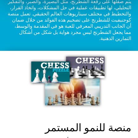
يتم صقلها على رقعة الشطرنج، مثل البصيرة، والصبر، والتفكير
التحليلي، لها تطبيقات عملية في حل المشكلات، واتخاذ القرار،
والتخطيط في مختلف سيناريوهات العالم الحقيقي. تعمل منصة
كوجنيفيت للشطرنج على تضخيم هذه الفوائد من خلال ضمان
أن الجانب التدريبي المعرفي للعبة هو في المقدمة والوسط،
مما يجعل الشطرنج ليس مجرد هواية بل شكل من أشكال
التمارين الذهنية.
منصة للنمو المستمر