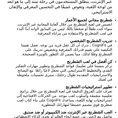
عبر الإنترنت، ينطلق المستخدمون في رحلة تمتد إلى ما هو أبعد
من لوحة اللعبة، وتغوص عميقًا في التحسين المعرفي والإتقان
الاستراتيجي.
شطرنج مجاني لجميع الأعمار
انغمس في لعبة الشطرنج من خلال ألعابنا المجانية عبر الإنترنت.
سواء كنت طفلاً أو شخصًا بالغًا، ليس من السابق لأوانه أبدًا البدء
في لعب الشطرنج والاستفادة من مزاياه المعرفية.
تدريب الشطرنج الشخصي
في CogniFit ، ندرك أن كل عقل فريد من نوعه. تعمل تقنيتنا
التكيفية على تقييم قدراتك المعرفية وتخصيص تدريبك على
الشطرنج وفقًا لذلك، مما يضمن لك التطور بالوتيرة الصحيحة.
كن أفضل في لعب الشطرنج
تركز منصتنا على تعليمك قواعد الشطرنج وتطوير مهارات التفكير
النقدي والتخطيط الاستراتيجي التي تجعل لاعبًا رائعًا. مع النصائح
والاستراتيجيات المقدمة طوال رحلتك، سترى تحسينات ملحوظة
في لعبتك.
تطوير استراتيجيات الشطرنج
تعرف على الفروق الدقيقة في لعبة الشطرنج من خلال برامج
تعليمية متعمقة وأسلوب لعب موجه. من الحركات الافتتاحية إلى
استراتيجيات نهاية اللعبة، يساعدك CogniFit على بناء كتاب لعب
شطرنج قوي مصمم خصيصًا لمهاراتك المتطورة.
العب الشطرنج عبر الإنترنت ضد الكمبيوتر أو ضد صديق.
تواصل مع لاعبين من جميع أنحاء العالم أو تحدي الذكاء الاصطناعي