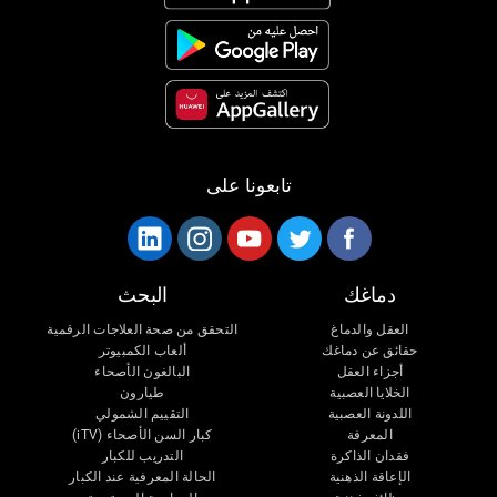
تابعونا على
دماغك
البحث
العقل والدماغ
التحقق من صحة العلاجات الرقمية
حقائق عن دماغك
ألعاب الكمبيوتر
أجزاء العقل
البالغون الأصحاء
الخلايا العصبية
طيارون
اللدونة العصبية
التقييم الشمولي
المعرفة
كبار السن الأصحاء (iTV)
فقدان الذاكرة
التدريب للكبار
الإعاقة الذهنية
الحالة المعرفية عند الكبار