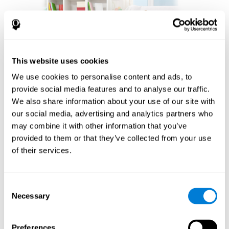
This website uses cookies
We use cookies to personalise content and ads, to
provide social media features and to analyse our traffic.
We also share information about your use of our site with
our social media, advertising and analytics partners who
بناء مجتمع من عشاق
may combine it with other information that you’ve
الشطرنج
provided to them or that they’ve collected from your use
of their services.
ميزة أخرى مهمة للعب الشطرنج على الإنترنت مع CogniFit
هي الشعور بالمجتمع الذي تعززه. اللاعبون ليسوا معزولين؛
إنهم جزء من شبكة عالمية من عشاق الشطرنج. يقدم هذا
Consent
الجانب المجتمعي بعدًا اجتماعيًا للعبة، مما يمكّن اللاعبين من
Necessary
Selection
التعلم من بعضهم البعض ومشاركة الاستراتيجيات وحتى
المشاركة في المنافسة الودية. إن قدرة النظام الأساسي على
ربط اللاعبين عبر مستويات مهارات مختلفة ومواقع جغرافية
Preferences