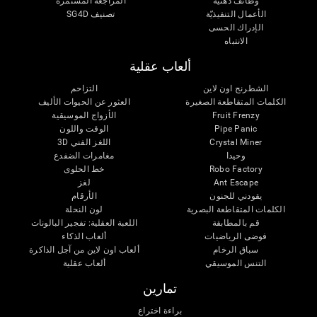
وظائف ذهنية
المراجعة المستمرة
الأعمال التنفيذيّة
تصنيف SG4D
الإدراك الحسى
الانتباه
ألعاب عقلية
الشطرنج اون لاين
التزاحم
الكلمات المتقاطعة الصغيرة
العثور عن الحيوات الأليف
Fruit Frenzy
الأزواج الموسيقية
Pipe Panic
الوقت واللون
Crystal Miner
اللغز الفني 3D
وحيدا
مغامرات الضفدع
Robo Factory
خط الحلوى
Ant Escape
لغز
يقودني للجنون
الأرقام
الكلمات المتقاطعة البصرية
لون النحلة
قم بالمطابقة
اللعبة العقلية: تفجير البالونات
فوضى الرياضيات
ألعاب الذكاء
سباق الرخام
ألعاب اون لاين من آجل الذاكرة
التنس الموسيقي
ألعاب عقلية
تمارين
براءة اختراع