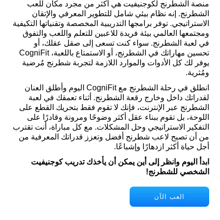
منصة الشطرنج لكوجنيفيت هي أكثر من مجرد مكان للعب
الشطرنج. إنه نظام بيئي شامل للتطوير المعرفي والإتقان
الاستراتيجي. توفر برامجها التدريبية المخصصة وتقنياتها التكيفية
ومجتمعها العالمي بيئة فريدة للاعبين للتعلم واللعب والتفوق
في لعبة الشطرنج. سواء كنت تسعى إلى صقل عقلك، أو
تحسين مهاراتك في الشطرنج، أو الاستمتاع باللعبة، CogniFit
يوفر لك كل الأدوات والموارد اللازمة لتجربة شطرنج مُرضية
ومُثرية.
انطلق في رحلة الشطرنج مع CogniFit اليوم وأطلق العنان
لقدراتك داخل وخارج رقعة الشطرنج. أثناء تعمقك في لعبة
الشطرنج عبر الإنترنت، فإنك لا تقوم فقط بتحريك القطع على
اللوحة، بل تقوم ببناء عقل أكثر وضوحًا ومرونة وقادرًا على
التفكير الاستراتيجي وحل المشكلات. مع كل مباراة، أنت تقترب
من أن تصبح لاعب شطرنج أفضل وتعزز قدراتك المعرفية من
أجل حياة أكثر ازدهارًا وإشباعًا.
ابدأ اليوم وانظر إلى أين يمكن أن يأخذك تدريب كوجنيفيت
الشخصي للشطرنج!
العب الآن