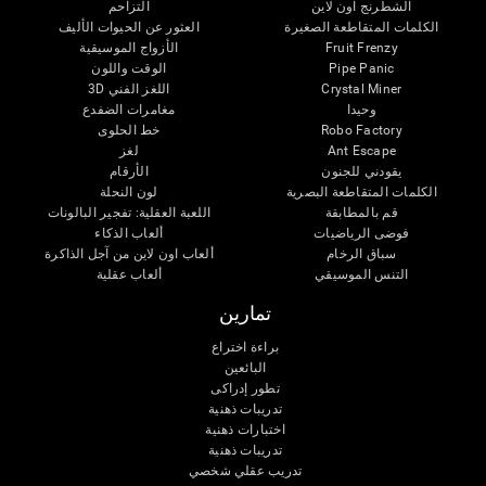
الشطرنج اون لاين
التزاحم
الكلمات المتقاطعة الصغيرة
العثور عن الحيوات الأليف
Fruit Frenzy
الأزواج الموسيقية
Pipe Panic
الوقت واللون
Crystal Miner
اللغز الفني 3D
وحيدا
مغامرات الضفدع
Robo Factory
خط الحلوى
Ant Escape
لغز
يقودني للجنون
الأرقام
الكلمات المتقاطعة البصرية
لون النحلة
قم بالمطابقة
اللعبة العقلية: تفجير البالونات
فوضى الرياضيات
ألعاب الذكاء
سباق الرخام
ألعاب اون لاين من آجل الذاكرة
التنس الموسيقي
ألعاب عقلية
تمارين
براءة اختراع
البائعين
تطور إدراكى
تدريبات ذهنية
اختبارات ذهنية
تدريبات ذهنية
تدريب عقلي شخصي