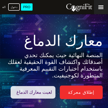
PRO
دخول
العرب
معارك الدماغ
المنصة النهائية حيث يمكنك تحدي
أصدقائك واكتشاف القوة الحقيقية لعقلك
باستخدام اختبارات التقييم المعرفية
المتطورة لكوجنيفيت.
لعبت معارك الدماغ
إطلاق معركة