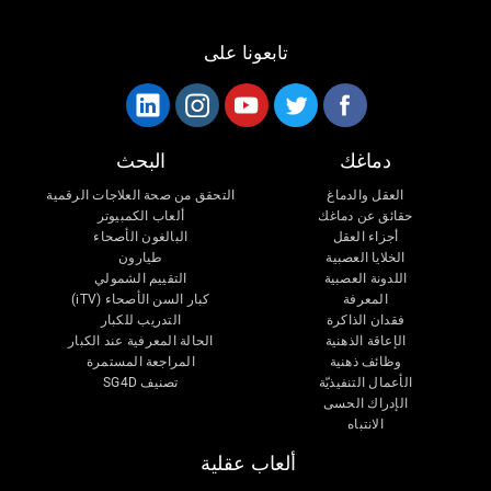
تابعونا على
دماغك
البحث
العقل والدماغ
التحقق من صحة العلاجات الرقمية
حقائق عن دماغك
ألعاب الكمبيوتر
أجزاء العقل
البالغون الأصحاء
الخلايا العصبية
طيارون
اللدونة العصبية
التقييم الشمولي
المعرفة
كبار السن الأصحاء (iTV)
فقدان الذاكرة
التدريب للكبار
الإعاقة الذهنية
الحالة المعرفية عند الكبار
وظائف ذهنية
المراجعة المستمرة
الأعمال التنفيذيّة
تصنيف SG4D
الإدراك الحسى
الانتباه
ألعاب عقلية