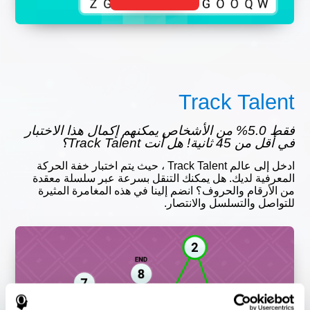
Track Talent
فقط 5.0% من الأشخاص يمكنهم إكمال هذا الاختبار
في أقل من 45 ثانية! هل أنت Track Talent؟
ادخل إلى عالم Track Talent ، حيث يتم اختبار خفة الحركة
المعرفية لديك. هل يمكنك التنقل بسرعة عبر سلسلة معقدة
من الأرقام والحروف؟ انضم إلينا في هذه المغامرة المثيرة
للتواصل والتسلسل والانتصار.