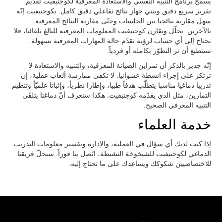
يسمح برنامج التنبيه النفسي والاستعادة المعرفية لكوجنيفيت تقديم
تقرير سريع دقيق ويبني جهاز نتائج تفاعلي دقيق كامل. بكوجنيفيت إنّه
سهل مقارنة نتائجنا بين الجلسات وحتّى مقارنة النتائج المعرفية
بالآخرين. يحلّل ويقارن كوجنيفيت المعلومات المعرفية للبالغ تلقائيا، فلا
نحتاج إلى أي حساب لرؤية تقدّم حالة المهارات المعرفية بسهولة.
نستطيع أن نر التطوّر بكامله أو فردياً.
إنّه جدير بالذكر أن تمراين الصيانة المعرفية، والتنبيه والاستعادة لا
ترتكز على إجراء انشطة عشوائيا. لا تكفي ممارسة ألعاب عقلية، إن
تدريبا دماغيا مناسبا يتطلّب هدفاً طبيا، وإطارا نظرياً، وإثباتا علميّاً وتنظيم
التمارين، مثل الذي يقدّمه كوجنيفيت. هكذا سنعرف أنّ دماغنا يتلقّى
التنبيه المعرفي الصحيح.
خدمة العلماء
إذا كنت لديك أي سؤال في العملية، والإدارة وتفسير معلومات التدريب
الدماغي لكوجنيفيت للشيخوخة النشيطة، اتّصل بنا فوراً. سيحلّ فريقنا
للاختصاصيين شكوكك ويساعدك على ما تحتاج إليه.