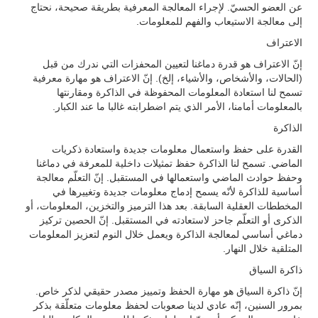
عن العضو الحسيّ. لإجراء المعالجة المعرفية بطريقة صحيحة، نحتاج
إلى معالجة الاستيعاب والفهم للمعلومات.
الاعتراف
إنّ الاعتراف هو قدرة دماغنا لتعيين المحفزات التي ندرك من قبل
(الحالات، والأشخاص، والأشياء، إلخ). إنّ الاعتراف هو مهارة معرفية
تسمح لنا استعادة المعلومات المحفوظة في الذاكرة ومقارنتها
بالمعلومات أمامنا، الأمر الذي يتم اضطرابته غالبا ما عند الكبار.
الذاكرة
القدرة على حفظ واستعمال معلومات جديدة واستعادة ذكريات
الماضي. تسمح لنا الذاكرة حفظ تمثيلات داخلية للمعرفة في دماغنا
وحفظ حوادث الماضي واستعمالها في المستقبل. إنّ التعلّم معالجة
أساسية للذاكرة لأنّه يسمح إدماج معلومات جديدة وتغييرها في
المخططات العقلية السابقة. بعد هذا الترميز والتخزين، المعلومات، أو
الذكرى أو التعلّم جاحز لاستعادته في المستقبل. إنّ الحصين تركيز
دماغي أساسي لمعالجة الذاكرة ويعمل خلال النوم لتعزيز المعلومات
المتلقية خلال النهار.
ذاكرة السياق
إنّ ذاكرة السياق هو مهارة الحفظ وتمييز مصدر حقيقي لذكر خاص.
بمرور السنين، إنّه عادي لدينا صعوبات لحفظ معلومات متعلّقة بذكر