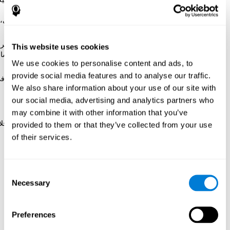
إبقاء النشاط المعرفي هو أحد النصائح الأساسية لتعزيز الصحة
العقلية، مع ممارسة الرياضة البدنية، ونظام غذائية متنوع صحي،
والاندماج مع الناس والنوم.
وقاية التدهوّر المعرفي أو الاضطرابات المعرفية المتعلّقة بالعمر.
This website uses cookies
وإن لم يكن التدهوّر المعرفي عاقبة الشيخوخة، إنّ تخفيض النشا
We use cookies to personalise content and ads, to
المعرفية قد يسهّل اضطرابات القدرات المعرفية عند البالغ.
provide social media features and to analyse our traffic.
تقوية الحالة المعرفية عند الناس الذين يعانون بعض مرض معرف
We also share information about your use of our site with
لا توجد شفاء للأمراض التنكسية العصبية، مثل باركنسون أو
الزهايمر. ولكن التدريب المعرفي المناسب قد يكون مساعدة
our social media, advertising and analytics partners who
مهمة ضدّ التدهوّر المعرفي المشتقّ من هذه الأمراض.
may combine it with other information that you’ve
إنّ تسهيل الاستقلال، والحالة العاطفية والاجتماعية للكبار من خل
provided to them or that they’ve collected from your use
حالة معرفية جيّدة. إنّ القدرة على الحفظ وتنظيم خططنا
of their services.
ومصالحنا يساعدنا في تحسّن استقلالنا ونعوية حياتنا.
كيف يقوّي كوجنيفيت الوظيفة
Consent
Necessary
Selection
المعرفية للكبار؟
عندما يدرّب شخص كبير دماغه بهذا البرنامج القائد لمجال التدخّل
Preferences
والاستعادة المعرفية، تمّ تنشيط بعض أنماط للتنشيط العصبية. إنّ تكرار