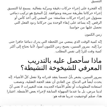
التنسيق
إنّه القجرة على إجراء حركات دقيقة ومرتّبة بفعالية. يسمح لنا التنسيق
إجراء حركاتنا بطريقة سريعة ومتوافقة. إنّ المخيخ هو تركيب دماغي
مسؤول عن إجراء حركات متناسقة: من المشي إلى أخذ كأس أو
الرقص. إنّه يساعد على إبقاء الوحدة بين حركاتنا ردود الفعل التي
نحصل عليها من حواسنا.
زمن الكمون
إنّه كمية الوقت الذي يمضي من اللحظة التي يدرك دماغنا حافزا حتى
نردّ إليه. بمرور السنين، يصبح زمن الكمون أسوأ، لأننا نحتاج إلى أكثر
كمية وقت للردّ إلى نفس المطلب.
ماذا سأحصل عليه بالتدريب
المعرفي للشيخوخة النشيطة؟
بمرور السنين، يشعر بأنّ جسمنا يفقد قدراته ولا نفعل كلّ الأشياء. إنّه
يحدث أيضاً في الدماغ. من العادي أن نفقد الخفة العقلية، ونصعب
استعادة المعلومات أو تعلّم الأشياء الجديدة. هذه التغييرات لا تعني أنّ
لدينا مرض، بل ما عندما السهولة السابقة لإجراء بعض الأنشطة. اعتبارا
هذا، صمّم كوجنيفيت تدريبا هدفه هو:
تسهيل الشيخوخة النشيطة عند الأصحاء بصيانة القدرات المعرفية