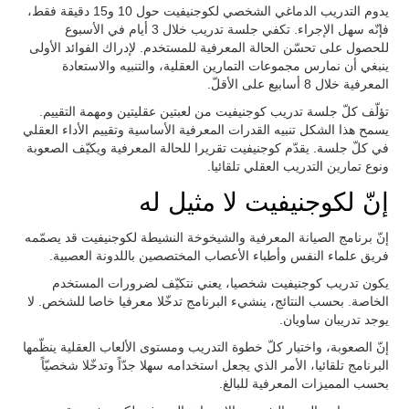
يدوم التدريب الدماغي الشخصي لكوجنيفيت حول 10 و15 دقيقة فقط،
فإنّه سهل الإجراء. تكفي جلسة تدريب خلال 3 أيام في الأسبوع
للحصول على تحسّن الحالة المعرفية للمستخدم. لإدراك الفوائد الأولى
ينبغي أن نمارس مجموعات التمارين العقلية، والتنبيه والاستعادة
المعرفية خلال 8 أسابيع على الأقلّ.
تؤلّف كلّ جلسة تدريب كوجنيفيت من لعبتين عقليتين ومهمة التقييم.
يسمح هذا الشكل تنبيه القدرات المعرفية الأساسية وتقييم الأداء العقلي
في كلّ جلسة. يقدّم كوجنيفيت تقريرا للحالة المعرفية ويكيّف الصعوبة
ونوع تمارين التدريب العقلي تلقائيا.
إنّ لكوجنيفيت لا مثيل له
إنّ برنامج الصيانة المعرفية والشيخوخة النشيطة لكوجنيفيت قد يصمّمه
فريق علماء النفس وأطباء الأعصاب المختصصين باللدونة العصبية.
يكون تدريب كوجنيفيت شخصيا، يعني نتكيّف لضرورات المستخدم
الخاصة. بحسب النتائج، ينشيء البرنامج تدخّلا معرفيا خاصا للشخص. لا
يوجد تدريبان ساويان.
إنّ الصعوبة، واختيار كلّ خطوة التدريب ومستوى الألعاب العقلية ينظّمها
البرنامج تلقائيا، الأمر الذي يجعل استخدامه سهلا جدّاً وتدخّلا شخصيّاً
بحسب المميزات المعرفية للبالغ.