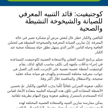
كوجنيفيت: قائد التنبيه المعرفي
للصيانة والشيخوخة النشيطة
والصحية
للبالغين والكبار خطر عال لبعض مرض أو مشكرة تضير في حالة
المعرفة. إنّ تمارين الصيانة المعرفية والشيخوخة النشيطة هي لتحسّن
العافية وحياة الناس، الأمر الذي يسهل تطوّر حياة مستقلّة صحية عند
الكبار.
صمّم برنامج التنبيه العقلي والاستعادة العصبية لكوجنيفيت للمساعدة
في إجراء تدخّلات متّجهة إلى تكيّف مناسب للبالغ. لذلك، يقدّم
كوجنيفيت أنشطة عصبية-نفسية على الإنترنت تتّجه إلى العمل في
جوانت معرفية مختلفة للمستخدم والهدف هو صيانة صحّة عقلية
صحيحة، والاستقلال والمنافسة خلال أكثر وقتا.
تتكيّف صعوبة التمراين تلقائيّاً كلّما يدرّب البالغون والكبار. تمّ تحسين
الأنشطة المتعدّدة التي تكوّن هذه الوسيلة العلمية متعدّدة الأبعاد لقياس
أداء المستخدم باستمرار وتنظيم صعوبة ونوع المهام بطريقة تلقائية.
يمكن ممارسة تمارين التنبيه والستعادة العصبية المختلفة لهذه
المجموعة من أي كمبيوتر أو جهاز محمول. إنّها تتّجه إلى البالغين