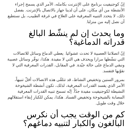
إنّ كوجنيفيت برنامج على الإنترنت بكامله، الأمر الذي يسمح إجراء
الأنشطة من أي مكان، على أن لدينا جهاز بالاتصال بالإنترنت. بفضل
ذلك، لا يتحدد التنبيه المعرفية على العلاج في غرفة الطبيب، بل نستطيع
أن نصل إليه من منزلنا.
وما يحدث إن لم ينشّط البالغ
قدراته الدماغية؟
إنّ اتصلاتنا العصبية لا تحدث عشوائيا. يعطي الدماغ وسائل للاتصالات
التي ننشّطها مرارا ويحذف هي التي لا مفيدة. هكذا، نوفّر وسائل عصبية
ونبقي الدماغ على حالة جيّدة. في المقابل، القدرات المعرفية التي لا
نقوّيها فتفسد.
بمرور السنين وتخفيض النشاط، قد تتلقّى هذه الاتصالات أقلّ تنبيهاً،
الأمر الذي يفسد القدرات المعرفية، لذلك، تكون أنشطة الشيخوخة
النشيطة لكوجنيفيت مفيدة جدّاً. إنّه تسمح تنبيه القدرات المعرفية
المصابة بالشيخوخة وتخفيض الفساد. هكذا، يمكن للكبار إبقاء استقلالهم
خلال وقت طويل.
كم من الوقت يجب أن نكرس
البالغون والكبار لتنبيه دماغهم؟