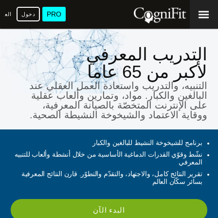
PRO
دخول
العرب
التدريب المعرفي
لأكبر من 65 عاما
التنبيه، والتدريب واستعادة العمل العقلي عند
البالغين والكبار. مواد، وتمارين وألعاب عقلية
على الإنترنت المتخصّة بالصيانة المعرفية،
ووقاية الاعتماد والشيخوخة النشيطة الصحية.
برنامج للشيخوخة النشيط للبالغين والكبار
نشّط وقوّي القدرات الدماغية الأساسية من خلال أنشطة وألعاب للتنبيه
المعرفي
تقرير النتائج كامل، والاجتهاد، والتقدّم والتطوّر. قارن النتائج المعرفية
بسائر سكّان العالم
البدء الآن