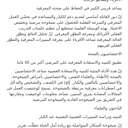
يساعد قريبي الكبير في الحفاظ على صحته المعرفية
إنّ دور العائلة أساسي لتقديم دعم للكبار والمساعدة في تحسّن العمل
المعرفي والسرعة العقلية للحصول على شيخوخة مرضية وتخفيض
الاعتماد. بهذه الوسيلة العلمية تستطيع أن تنظيم جلسات التدريب
العقلي لأقربائك ومعرفة التطوّر المعرفي. إنّ تحليل النتائج وتطوّر
الحالة المعرفية تساعد الأقرباء على معرفة المميزات المعرفية والتطوّر
العقلي لقريبهم.
الاختصاصيون بالصحة
تطبيق التنبيه والاستعادة المعرفية على المرضى أكبر من 65 عاما
إنّ هذه الأداة المثتبة للتنبيه والاستعادة العصبية تساعد الاختصاصيين
بالصحة (الأطباء، والعلماء النفس، والاختصاصيين بأمراض الشيخوخة،
والاختصاصيين بالبالغين والكبار، إلخ) في الكشف، والتشخيص والتدخّل
في اضطرابات معرفية مرتبطة بالشيخوخة. يسمح كوجنيفيت العمل في
المجالات المصابة بمرور السنين. تساعد معلومات كوجنيفيت ومقارنتها
في التفريق بين الشيخوخة العادية والشيخوخة المرضية.
الباحثون والعلماء
التنبيه ودراسة المميزات العصبية-النفسية عند الكبار
إنّ شيخوخة السكان المتواصلة مع زيادة أمل الحياة تتطلّب تعزيز