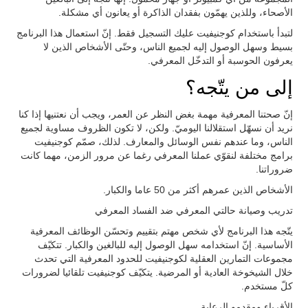
الأصحاء، وللذين يهمّون بفقدان الذاكرة أو يعانون أي مشكلة.
لتبدأ باستخدام كوجنيفيت عليك التسجيل فقط. إنّ استعمال هذا البرنامج
بسيط وسهل الوصول إليه لجميع الناس، وحتّى الأشخاص الذين لا
يعرفون الحوسبة أو التدخّل المعرفي.
إلى من يتّجه؟
إنّ صحتنا المعرفية مهمة بغض النظر عن العمر، ويجب أن نعتنيها إذا كنا
نريد أن نسهّل استقلالنا اليوميّ. ولكن، لا تكون الظروف مساوية لجميع
الناس، وما عندهم نفس الوسائل والمعارف. لذلك، صمّم كوجنيفيت
برامج مختلفة لنقوّي عملنا المعرفي رغما عن مرور الزمن، مهما كانت
ضروراتنا.
الأشخاص الذين عمرهم أكثر من 50 عاما والكبار.
تدريب وصيانة حالتي المعرفي ضد الفساد المعرفي
يتّجه هذا البرنامج لأي شخص مهتم بتقييم وتحسّن الوظائف المعرفية
الأساسية. إنّ استخدامه سهل الوصول إليه للبالغين والكبار. تتكيّف
مجموعات التمارين العقلية لكوجنيفيت للحدود المعرفية التي تحدث
خلال الشيخوخة العادية أو المرضية. يتكيّف كوجنيفيت تلقائيا لضرورات
كلّ مستخدم.
الأقرباء ومقدمو الرعاية