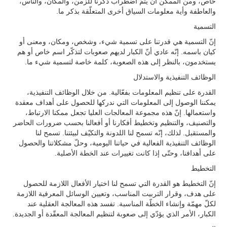
خاص، ومن الممكن أن يتمّ اضطراب ذكرنا للزمن، والمكان، والناس،
والعاطفة وأية معلومات السياق أخرى المتعلّقة بذكر ما.
التسمية
إنّ التسمية هي قدرتنا على تسمية شيء، وشخص، ومكان، ومعنى أو
كيان باسمه. إنّه عادي أنّ الكبار لديهم صعوبات لتذكّر اسم خاص أو هم
يستخدمون، بالنظر إلى هذه الصعوبة، كلمة خاصة لتسمية شيء ما.
الوظائف التنفيذية والاستدلال
القدرة على تنظيم المعلومات بفعّالية. من خلال الوظائف التنفيذية،
يمكننا الوصول إلى المعلومات التي ندركها للحصول على أهداف معقدة
واستعمالها. إنّ هذه مجموعة المعالجات العليا تجعل ممكنا الارتباط،
والتصنيف، والتنظيم وتخطيط أفكارنا أو أفعالنا بحسب ضرورات الحاضر
والمستقبل. لذلك، إنّه تسمح لنا اللدونة والتكيّف لبيئتنا. تسمح لنا
الوظائف التنفيذية الفعالية في حياتنا اليومية، وحلّ مشكلاتنا والحصول
على أهدافنا، وحتّى إذا كانت تغييرات عند الخطة الأصلية.
التخطيط
إنّ التخطيط هو القدرة التي تسمح لنا اختيار الأفعال اللازمة للحصول
على هدف، وقرار التربيت المناسب، وتعيين الوسائل المعرفية اللازمة
لكلّ مهمّة وإنشاء الخطّة المناسبة. تفسد هذه المعالجة العقلية عند
الكبار، الأمر الذي يؤدّي إلى صعوبة لتنظيم المعالجة المعقّدة أو الجديدة.