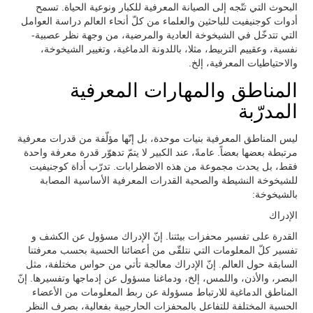
البحوث التي تتّجه إلى الصيانة المعرفية للكبار ونوعية الحياة. تسمح
أدوات كوجنيفيت للباحثين والعلماء من كلّ أنحاء العالم دراسة العوامل
التي تتدخّل في الشيخوخة العادية والمرضية، من وجهة نظر عصبية-
نفسية، وعقييم التربيط، مثلا، باللدونة الدماغية، وتغيير الشيخوخة،
والاحتياطيات المعرفية، إلخ.
المناطق والمهارات المعرفية
المدرّبة
ليس المناطق المعرفية بنيات موحدة، بل إنّها مؤلّفة من قدرات معرفية
مرتبطة بعضها بعضاً. عامةً، عند الكبير لا يتمّ تدهوّر قدرة معرفة واحدة
فقط، بل يحدث مجموعة من هذه الاضطرابات. تدرّب أداة كوجنيفيت
للشيخوخة النشيطة والصحية القدرات المعرفية الأساسية المصابة
بالشيخوخة:
الإدراك
القدرة على تفسير محفزات بيئتنا. إنّ الإدراك مسؤول عن الكشف و
تفسير كلّ المعلومات التي نتلقّى من أعضائنا الحسية بحسب معرفتنا
السابقة حول العالم. إنّ الإدراك معالجة تأتي من حواس مختلفة، مثل
البصر، والأذن، واللمس، إلخ، ودماغنا مسؤول عن إدماجها وتفسيرها. إنّ
المناطق الدماغية للارتباط مسؤولة عن ربط المعلومات من الأعضاء
الحسية المختلفة للتفاعل بالمحفزات الحارجيية بفعالية، بصرف النظر