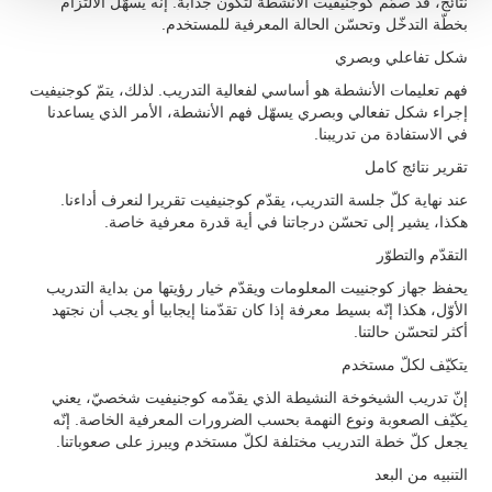
نتائج، قد صمّم كوجنيفيت الأنشطة لتكون جذّابة. إنّه يسهّل الالتزام
بخطّة التدخّل وتحسّن الحالة المعرفية للمستخدم.
شكل تفاعلي وبصري
فهم تعليمات الأنشطة هو أساسي لفعالية التدريب. لذلك، يتمّ كوجنيفيت
إجراء شكل تفعالي وبصري يسهّل فهم الأنشطة، الأمر الذي يساعدنا
في الاستفادة من تدريبنا.
تقرير نتائج كامل
عند نهاية كلّ جلسة التدريب، يقدّم كوجنيفيت تقريرا لنعرف أداءنا.
هكذا، يشير إلى تحسّن درجاتنا في أية قدرة معرفية خاصة.
التقدّم والتطوّر
يحفظ جهاز كوجنييت المعلومات ويقدّم خيار رؤيتها من بداية التدريب
الأوّل، هكذا إنّه بسيط معرفة إذا كان تقدّمنا إيجابيا أو يجب أن نجتهد
أكثر لتحسّن حالتنا.
يتكيّف لكلّ مستخدم
إنّ تدريب الشيخوخة النشيطة الذي يقدّمه كوجنيفيت شخصيّ، يعني
يكيّف الصعوبة ونوع النهمة بحسب الضرورات المعرفية الخاصة. إنّه
يجعل كلّ خطة التدريب مختلفة لكلّ مستخدم ويبرز على صعوباتنا.
التنبيه من البعد