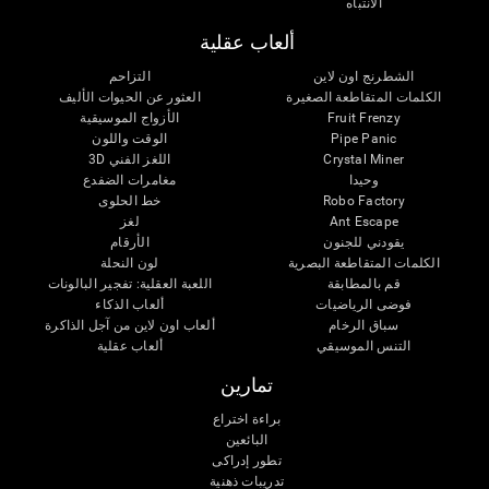
الانتباه
ألعاب عقلية
الشطرنج اون لاين
التزاحم
الكلمات المتقاطعة الصغيرة
العثور عن الحيوات الأليف
Fruit Frenzy
الأزواج الموسيقية
Pipe Panic
الوقت واللون
Crystal Miner
اللغز الفني 3D
وحيدا
مغامرات الضفدع
Robo Factory
خط الحلوى
Ant Escape
لغز
يقودني للجنون
الأرقام
الكلمات المتقاطعة البصرية
لون النحلة
قم بالمطابقة
اللعبة العقلية: تفجير البالونات
فوضى الرياضيات
ألعاب الذكاء
سباق الرخام
ألعاب اون لاين من آجل الذاكرة
التنس الموسيقي
ألعاب عقلية
تمارين
براءة اختراع
البائعين
تطور إدراكى
تدريبات ذهنية