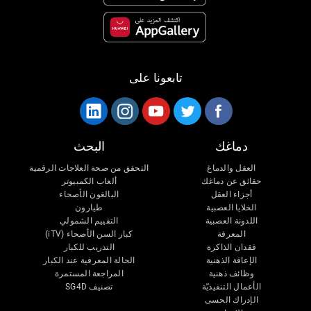
تابعونا على
دماغك
البحث
العقل والدماغ
التحقق من صحة العلاجات الرقمية
حقائق عن دماغك
ألعاب الكمبيوتر
أجزاء العقل
البالغون الأصحاء
الخلايا العصبية
طيارون
اللدونة العصبية
التقييم الشمولي
المعرفة
كبار السن الأصحاء (iTV)
فقدان الذاكرة
التدريب للكبار
الإعاقة الذهنية
الحالة المعرفية عند الكبار
وظائف ذهنية
المراجعة المستمرة
الأعمال التنفيذيّة
تصنيف SG4D
الإدراك الحسى