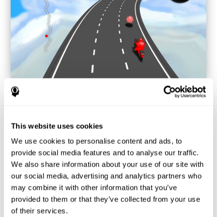
يجب أن تحاول الحصول على الكرات الإضافية من نفس لون السيارة.
This website uses cookies
لماذا تكون الألعاب مثل "الوقتو اللون"
محبوبة؟ - التاريخ
We use cookies to personalise content and ads, to
provide social media features and to analyse our traffic.
تعتمد اللعبة الوقت واللون على ألعاب السباق على أسلوب أركادي ينشّط
We also share information about your use of our site with
فيها اللاعب لقيادة السيارة بسرعة مستقرة وبالانزلاق على المنحنيات
our social media, advertising and analytics partners who
باصطدام الأشياء أو تجنّب العقبات.
may combine it with other information that you’ve
قرّر فريد علماء الأعصاب لكوجنيفيت اتخاذ الفكر هذا وتطوّر لعبة مسلية
provided to them or that they’ve collected from your use
تساعد المستخدم في إحياء تجربة أركادي وتدريب المهارات المعرفية.
of their services.