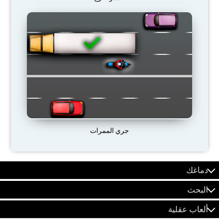
جري الممرات
دماغك
البحث
ألعاب عقلية