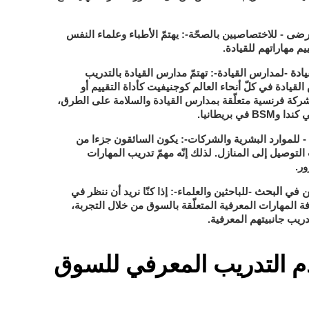
مرضى
- للاختصاصيين بالصحّة-: يهتمّ الأطباء وعلماء النفس
م مهاراتهم للقيادة.
ادة
-لمدارس القيادة-: تهتمّ مدارس القيادة بالتدريب
قيادة في كلّ أنحاء العالم كوجنيفيت كأداة التقييم أو
ريب المعرفي، مثل Code Rousseau، شركة فرنسية متعلّقة بمدارس القيادة والسلامة على الطرق،
- للموارد البشرية والشركات-: يكون السائقون جزءا من
وصيل إلى المنازل. لذلك إنّه مهمّ تدريب المهارات
ور.
ين في البحث
-للباحثين والعلماء-: إذا كنّا نريد أن ننظر في
 المهارات المعرفية المتعلّقة بالسوق من خلال التجربة،
ريب جانبيتهم المعرفية.
 التدريب المعرفي للسوق