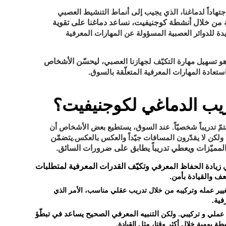
تهاداً لدماغنا، الذي يجيب إلى أنماط التنشيط العصبي
بية من خلال أنشطة كوجنيفيت، نساعد دماغنا على تقوية
دة للدوائر العصبية المسؤولة عن المهارات المعرفية
ليحسّن الأشخاص
تسهيل مهارة التكيّف لجهازنا العصبي،
ستعادة المهارات المعرفية المتعلّقة بالسوق.
ريب الدماغي لكوجنيفيت؟
مّ تدريباً شخصيّاً. عند السوق، يستطيع بعض الأشخاص أن
يتضمّن
ولكن لا يقدّرون المسافات جيّداً والعكس بالعكس.
لمميّزات ويعطي تدريباً يطابق على ضرورات السائق
.
وتكيّف القدرات المعرفية لمتطلبات
 زيادة الحفاظ المعرفي
عف والقيادة بأمن.
تغيير عمله وتركيبه من خلال تدريب عقلي مناسب، الأمر الذي
فية
.
 عملي و تركيبي. ولكن
التنبيه المعرفي الصحيح يساعد في تبطّؤ
ة يومية خلال أكثر وقتا، مثل القيادة.