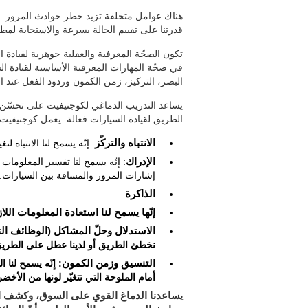
هناك عوامل متخلفة تزيد خطر حوادث المرور. تؤ
قدرتنا على تقييم الحالة بسرعة والاستجابة لمط
تكون الصحّة المعرفية والعقلية جوهرية لقيادة 
في صحّة المهارات المعرفية الأساسية لقيادة 
البصر، التركيز، زمن الكمون وردود الفعل عند الطر
يساعد التدريب الدماغي لكوجنيفيت على تحسّن 
الطريق لقيادة السيارات فعالة. يعمل كوجنيفيت ف
الانتباه والتركّز
: إنّه يسمح لنا الانتباه لت
الإدراك
: إنّه يسمح لنا تفسير المعلومات 
إشارات المرور والمسافة بين السيارات.
الذاكرة
إنّها يسمح لنا استعادة المعلومات اللا
الاستدلال وحلّ المشاكل (الوظائف الت
نخطئ الطريق أو لدينا عطل على الطريق
التنسيق وزمن الكمون
: إنّه يسمح لنا
أمام الملوحة التي تتغيّر لونها من الأخضر
يساعدنا الدماغ القوي على السوق، وكشف ا