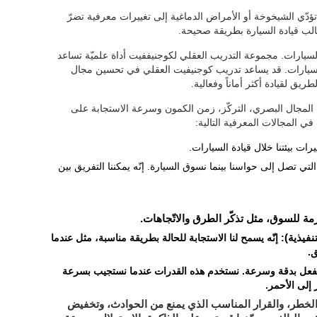
دّي الشيخوخة أو الأمراض الدماغية إلى تغييرات معرفية تضرّ
الب قيادة السيارة بطريقة صحيحة.
السيارات. مجموعة التدريب العقلي لكوجنيففيت أداة علميّة تساعد
السيارات. قد يساعد تدريب كوجنيفيت العقلي في تحسين مجال
يق لقيادة أكثر أماناً وفعالية.
المجال البصري، التركّز، زمن الكمون وسرعة الاستجابة على
ي المجالات المعرفية التالية:
غييرات بيئتنا خلال قيادة السيارات.
التي تصل إلى حواسنا بينما نسوق السيارة. إنّه يمكننا التفريق بين
زمة للسوق، مثل تذكّر الطرق والاتّجاهات.
نفيذية)
: إنّه يسمح لنا الاستجابة للحالة بطريقة مناسبة، مثل عندما
.
 الفعل بدقة وسرعة. نستخدم هذه القدرات عندما نستجيب بسرعة
 إلى الأحمر.
لخطر، والقرار المناسب الذي يمنع من الحوادث، وتخفيض