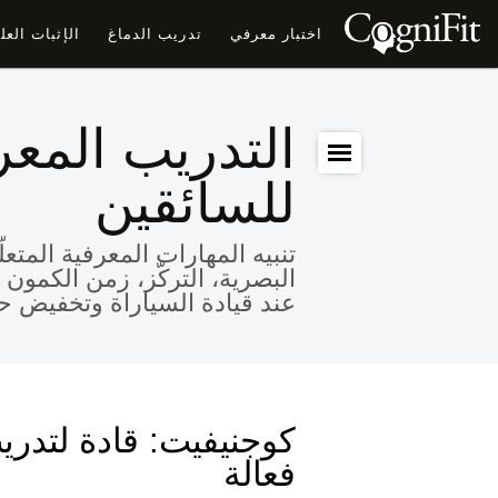
اختبار معرفي
تدريب الدماغ
الإثبات الع
التدريب المعر
للسائقين
تنبيه المهارات المعرفية المتعل
البصرية، التركّز، زمن الكمون
عند قيادة السياراة وتخفيض ح
كوجنيفيت: قادة لتدري
فعالة