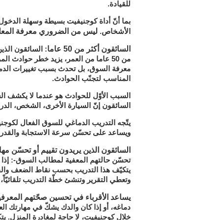
للقيادة.
بما أنّ أداة كوجنيفيت بسيطة وسهلة الدخول،
ليس من الضروري معرفة المعلو
الأشخاص.
السائقون أكثر من 50 عاما
من 50 عاما من العمر، يزيد خطر حوادث 
معرفة السوق، بل تحدث بسبب تغييرات الدم
المناسب لتجنّب الحوادث.
السبب الأوّل للحوادث هو عندما لا يكشف ال
السائقون إنّ السيارة الأخرى، الشخص، الدرا
يتّجه التدريب الدماغي للسوق الفعال لكوجني
ويساعد على تحسّن سرعة الاستجابة والقدرة
السائقون الذين يريدون تقييم أو تحسّن مها
تحسّن حالتهم المعفية لمطالب السوق-: إذا ك
يتكيّف هذا التدريب بحسب نقاط الضعف والقو
وتعطي التقرير وتنشئ خطّة التدريب تلقائيّاً،
يساعد الأقرباء في تحسين صحّتهم المعرفي
دماغه، أو إذا كان والدك يشكّ في مهارتك ال
خلال كوجنيفيت، لا حاجة لمغادرة المنزل. يت