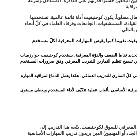
قين البالغين حسّنوا قدرتهم على الذاكرة، الاستدلال وسرعة
راقبة.
ال مساوياً. يكون كوجنيفيت أداة قائدة عالمية. تستخدمها
ادة، المستشفيات، الجامعات وفرقاء العلماء في كلّ أنحاء
بالتالي:
يفيت تقييما كميا يقيس المهارات المعرفية لكلّ مستخدم
 تحديد نقاط الضعف والقوّة المعرفية، يستخدم كوجنيفيت خوارزميات
لتي تسمح تنظيم التمارين للتدريب المعرفي وفق ضرورات المستخدم
ي كلّ التماري للتدريب الدماغي، هكذا يعمل الدماغ لمراقبة المهارة
عرفية الأساسي بألعاب عقلية تتكيّف لأداء المستخدم ويعطي مستوى
المعرفي للسوق لكوجنيفيت
. يتّجه هذا التدريب إلى
الجدد أو المهنيين) الذين يريدون تدريب االمهارات الأساسية