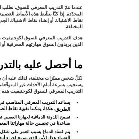
عندما نتمّ التدريب المعرفي للسوق، نطلب اج
إذا كنّا ننشّط هذه الأنماط العص
المحدّدة.
نقاط الاشتباك
أو إنشاء نقاط الاشتباك الجدي
المختلفة.
هدف التدريب المعرفي للسوق لكوجنيفيت هو 
الذين يريدون السوق مهارتهم المعرفية
أو ا
ما أحصل عليه بالتد
لكلّ شخص مميّزات مختلفة، لذلك عليه أن يت
يستجيب بسرعة أمام الأحداث غير المتوقّعة، 
التدريب المعرفي للسوق لكوجنيفيت هذه ا
يساعد التدريب المعرفي المناسب في
. هكذا، يمكننا تقوية نقاط الض
الطريق
تسمح اللدونة الدماغية لجهازنا العصبي 
يساعدنا في
تحسين حالة مهاراتنا المعر
يتم فساد الدماغ بسبب العمر على شكل
الفساد هذا
، الأمر الذي يسمح إجراء أنشط