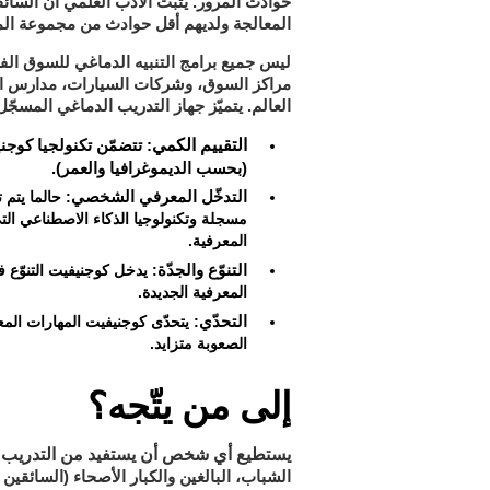
حوادث المرور. يثبت الأدب العلمي أنّ السائ
المعالجة ولديهم أقل حوادث من مجموعة الم
ليس جميع برامج التنبيه الدماغي للسوق الفع
مراكز السوق، وشركات السيارات، مدارس القي
العالم. يتميّز جهاز التدريب الدماغي المسجّل 
التقييم الكمي
: تتضمّن تكنولجيا كوجن
(بحسب الديموغرافيا والعمر).
التدخّل المعرفي الشخصي
: حالما يتم
مسجلة وتكنولوجيا الذكاء الاصطناعي ا
المعرفية.
التنوّع والجدّة
: يدخل كوجنيفيت التنوّع ف
المعرفية الجديدة.
التحدّي
: يتحدّى كوجنيفيت المهارات الم
الصعوبة متزايد.
إلى من يتّجه؟
يستطيع أي شخص أن يستفيد من التدريب 
الشباب، البالغين والكبار الأصحاء (السائقين 