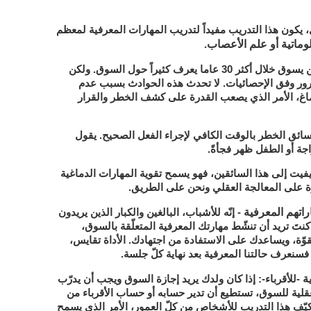
 يكون هذا التدريب مفيداً لتدريب المهارات المعرفية لمعظم
ماتية أو علم الأعصاب
.
: السائقون الذين يسوق خلال أكثر 30 عاما يعرف كثيراً حول السوق. ولكن
المرور وفق الإحصائيات. لا تحدث هذه الحوادث بسبب عدم
اغ، الأمر الذي يصعب القدرة على كشف الخطر والقرار
سائق الخطر بالوقت الكافي لإجراء الفعل الصحيح. يقول
جة أو الطفل ظهر فجأةً.
فيت إلى هذا السائقين، فهو يسمح تقوية المهارات الدماغية
 على المعالجة العقلي ونحن على الطريق.
راتهم المعرفية
- إنّه للأشباب، البالغين والكبار الذين يريدون
نتَ تريد أن تنشّط مهارتك المعرفية المتعلّقة بالسوق،
ّة، ويساعدك على الاستفادة من اجتهادك. الأداة تقايس،
 فسنعرف حالتنا المعرفية بعد نهاية كلّ جلسة.
ة
-للأقرباء-: إذا كان ولدك يريد إجازة السوق ويجب أن يدرّب
عقلية للسوق، تستطيع أن تدير حسابه أو حساب الأقرباء من
كيّف هذا التدريب للأشخاص من كلّ العمور، الأمر الذي يسمح