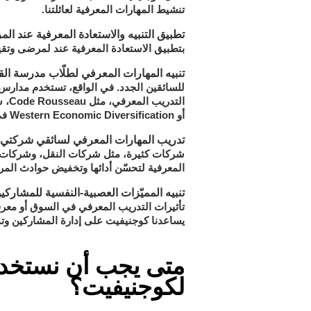
تنشيط المهارات المعرفية لعائلتنا.
تطبيق التنبيه والاستعادة المعرفية عند ال
بتطبيق الاستعادة المعرفية عند لمرضى وتقيي
تنبيه المهارات المعرفي لطلّاب مدرسة القي
للسائقين الجدد. في الواقع، تستخدم مدارس ال
التد
أو Western Economic Diversification في كندا وBSM في بريطانيا.
تدريب المهارات المعرفي لسائقي شركتي
شركات كثيرة، مثل شركات النقل، وشركات الت
المعرفية لتحسّن أدائها وتخفيض حوادث المر
تنبيه المميّزات العصبية-النفسية للمشارك
تأثيرات التدريب المعرفي في السوق أو معرفة
يساعدنا كوجنيفيت على إدارة المشاركين وتد
متى يجب أن نستخدم
لكوجنيفيت؟