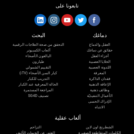
تابعونا على
دماغك
البحث
العقل والدماغ
التحقق من صحة العلاجات الرقمية
حقائق عن دماغك
ألعاب الكمبيوتر
أجزاء العقل
البالغون الأصحاء
الخلايا العصبية
طيارون
اللدونة العصبية
التقييم الشمولي
المعرفة
كبار السن الأصحاء (iTV)
فقدان الذاكرة
التدريب للكبار
الإعاقة الذهنية
الحالة المعرفية عند الكبار
وظائف ذهنية
المراجعة المستمرة
الأعمال التنفيذيّة
تصنيف SG4D
الإدراك الحسى
الانتباه
ألعاب عقلية
الشطرنج اون لاين
التزاحم
الكلمات المتقاطعة الصغيرة
العثور عن الحيوات الأليف