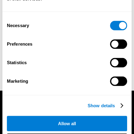
Gordon B, Caramazza A. Lexical decision for open- and closed-
class words: Failure to replicate differential frequency
sensitivity. Brain and Language. 1982;15:143–160.
Consent
Epstein, Johnson, Varia, Conners (2001). Neuropsychological
Necessary
Selection
assessment of response inhibition in adults with ADHD. Journal
of Clinical and Experimental Neuropsychology 23(3): pp. 362-
71.
Preferences
Conners, C. K. (1989). Manual for Conners’ rating scales. North
Tonawanda, NY: Multi-Health Systems.
Statistics
Dinges, D. I, & Powell, J. W. (1985). Microcomputer analysis of
performance on a portable, simple visual RT task sustained
operations. Behavior Research Methods, Instrumentation, and
Marketing
Computers, 17, 652–655
Show details
Allow all