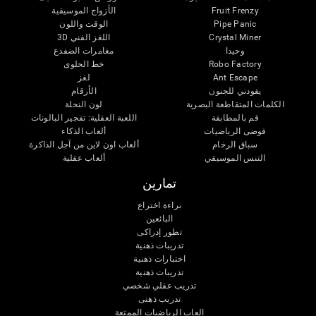
Fruit Frenzy
الأزواج الموسيقية
Pipe Panic
الوقت واللون
Crystal Miner
اللغز الفني 3D
وحيدا
مغامرات الضفدع
Robo Factory
خط الحلوى
Ant Escape
لغز
يقودني للجنون
الأرقام
الكلمات المتقاطعة البصرية
لون النحلة
قم بالمطابقة
اللعبة العقلية: تفجير البالونات
فوضى الرياضيات
ألعاب الذكاء
سباق الرخام
ألعاب اون لاين من آجل الذاكرة
التنس الموسيقي
ألعاب عقلية
تمارين
براءة اختراع
البائعين
تطور إدراكى
تدريبات ذهنية
اختبارات ذهنية
تدريبات ذهنية
تدريب عقلي شخصي
تدريب ذهنى
العاب الرياضيات الممتعة