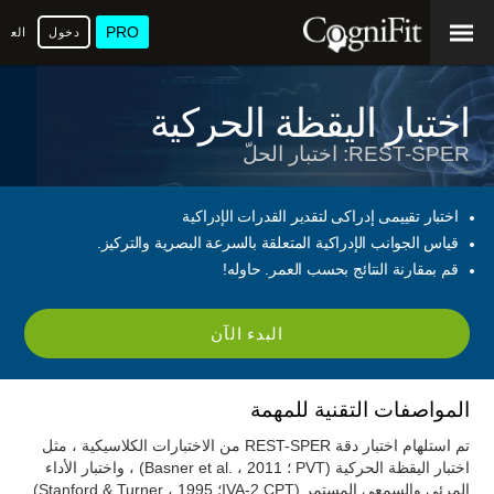
PRO
دخول
العرب
اختبار اليقظة الحركية
REST-SPER: اختبار الحلّ
اختبار تقييمى إدراكى لتقدير القدرات الإدراكية
قياس الجوانب الإدراكية المتعلقة بالسرعة البصرية والتركيز.
قم بمقارنة النتائج بحسب العمر. حاوله!
البدء الآن
المواصفات التقنية للمهمة
تم استلهام اختبار دقة REST-SPER من الاختبارات الكلاسيكية ، مثل
اختبار اليقظة الحركية (PVT ؛ Basner et al. ، 2011) ، واختبار الأداء
المرئي والسمعي المستمر (IVA-2 CPT؛ Stanford & Turner ، 1995)