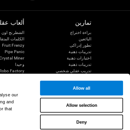
تمارين
ألعاب عقلي
براءة اختراع
الشطرنج اون ل
البائعين
الكلمات المتق
تطور إدراكى
Fruit Frenzy
تدريبات ذهنية
Pipe Panic
اختبارات ذهنية
Crystal Miner
تدريبات ذهنية
وحيدا
تدريب عقلي شخصي
Robo Factory
تدريب ذهنى
Ant Escape
العاب الرياضيات الممتعة
يقودني للجنون
Allow all
فهم القراءة
الكلمات المتقا
alyse our
الأطفال الموهوبون
قم بالمطابقة
ing and
معارك الدماغ
فوضى الرياضي
Allow selection
r that
اختبار الذكاء
سباق الرخام
التنس الموسي
Deny