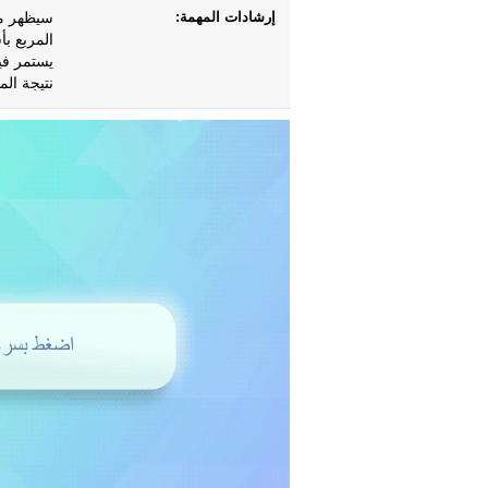
إرشادات المهمة:
سيظهر م
يستمر في
نتيجة ال