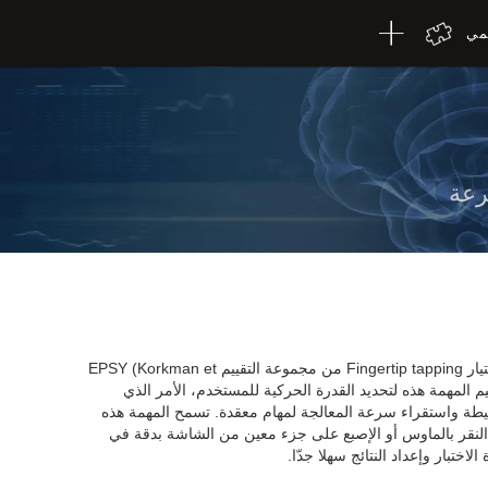
لمي
يعتمد اختيار السرعة REST-HECOOR على اختيار Fingertip tapping من مجموعة التقييم EPSY (Korkman et
al., 1998a, Korkman ). تمّ تصميم المهمة هذه لتحديد القدرة الحركية للمستخدم، الأمر الذي
طة واستقراء سرعة المعالجة لمهام معقدة. تسمح المهمة هذه
النقر بالماوس أو الإصبع على جزء معين من الشاشة بدقة في
لاختبار وإعداد النتائج سهلا جدّا.