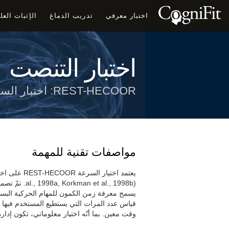
اختبار معرفي
تدريب الدماغ
الإثبات الع
اختبار التنصت
REST-HECOOR: اختبار السرعة
مواصفات تقنية للمهمة
et al., 1998b
يسمح معرفة زمن الكمون للمهام الحركية البسي
قياس عدد المرات التي يستطيع المستخدم فيها 
وقت معين. بما أنّه اختيار معلوماتي، تكون إدارة ا