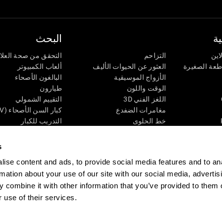
ة
البحث
اين
التزاحم
التحقق من صحة العلا
اطعة الصغيرة
العثور عن الحيوات الأليف
ألعاب الكمبيوتر
الأزواج الموسيقية
البالغون الأصحاء
الوقت واللون
طيارون
اللغز الفني 3D
التقييم الشمولي
مغامرات الضفدع
كبار السن الأصحاء (iTV)
خط الحلوى
التدريب للكبار
لغز
الحالة المعرفية عند ال
الأرقام
المراجعة المستمرة
s
طعة البصرية
لون النحلة
تصنيف SG4D
ise content and ads, to provide social media features and to an
اللعبة العقلية: تفجير البالونات
rmation about your use of our site with our social media, advertis
ات
ألعاب الذكاء
 combine it with other information that you’ve provided to them o
ألعاب اون لاين من آجل الذاكرة
 use of their services.
قي
ألعاب عقلية