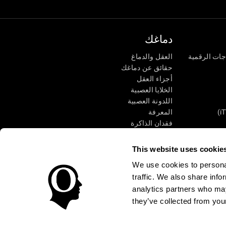
دماغك
جات الرقمية
العقل والدماغ
حقائق عن دماغك
أجزاء العقل
الخلايا العصبية
اللدونة العصبية
المعرفة
فقدان الذاكرة
كبار
الإعاقة الذهنية
وظائف ذهنية
This website uses cookie
الأعمال التنفيذيّة
We use cookies to personal
الإدراك الحسى
traffic. We also share info
الانتباه
analytics partners who may
they’ve collected from your