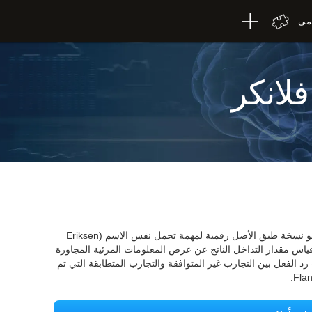
لمي
فلانكر
اختبار Flanker الخاص بـ CogniFit's Eriksen هو نسخة طبق الأصل رقمية لمهمة تحمل نفس الاسم (Eriksen
 المهمة إلى قياس مقدار التداخل الناتج عن عرض المعلومات المرئية المجاورة
د الفعل بين التجارب غير المتوافقة والتجارب المتطابقة التي تم