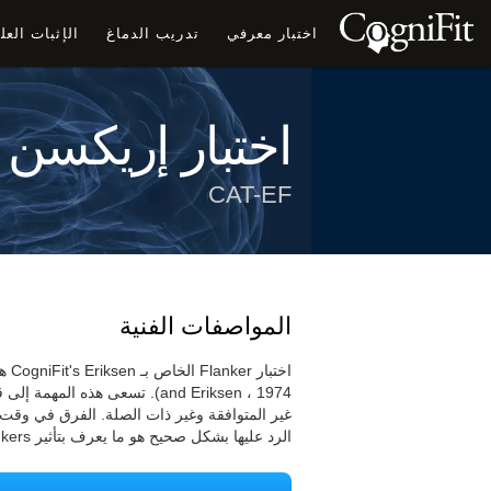
اختبار معرفي
تدريب الدماغ
الإثبات الع
اختبار إريكسن 
CAT-EF
المواصفات الفنية
and Eriksen ، 1974). تسعى هذه
غير المتوافقة وغير ذات الصلة. الفرق في وقت ر
الرد عليها بشكل صحيح هو ما يعرف بتأثير Flankers.