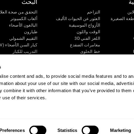
ة
البحث
اين
التزاحم
التحقق من صحة العلا
اطعة الصغيرة
العثور عن الحيوات الأليف
ألعاب الكمبيوتر
الأزواج الموسيقية
البالغون الأصحاء
الوقت واللون
طيارون
اللغز الفني 3D
التقييم الشمولي
مغامرات الضفدع
كبار السن الأصحاء (iTV)
خط الحلوى
التدريب للكبار
لغز
الحالة المعرفية عند ال
الأرقام
المراجعة المستمرة
s
طعة البصرية
لون النحلة
تصنيف SG4D
ise content and ads, to provide social media features and to an
اللعبة العقلية: تفجير البالونات
rmation about your use of our site with our social media, advertis
ات
ألعاب الذكاء
 combine it with other information that you’ve provided to them o
ألعاب اون لاين من آجل الذاكرة
 use of their services.
قي
ألعاب عقلية
 CogniFit
Media Kit
كن حليفا
كن بائعًا
إتصل بنا
مساعدة
بيان إمكانية 
Preferences
Statistics
Marketing