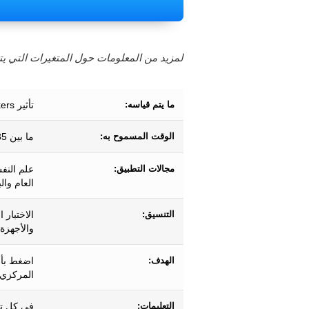
لمزيد من المعلومات حول المتغيرات التي يتم
ما يتم قياسه:
تأثير Flankers (الانتباه الانتقائي والرقابة التنفيذية والتثبيط)
الوقت المسموح به:
ما بين 35-230 ثانية تقريبًا.
مجالات التطبيق:
علم النف
العام وال
التنسيق:
الاختبار 
والأجهزة 
الهدف:
اضغط بأس
المركزي ،
التعليمات:
في كل تج