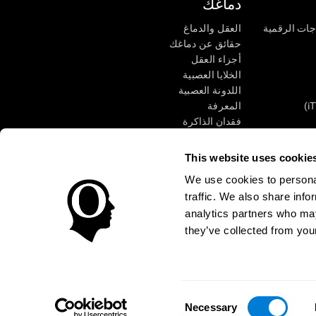
دماغك
جات الرقمية
العقل والدماغ
حقائق عن دماغك
أجزاء العقل
الخلايا العصبية
اللدونة العصبية
المعرفة
فقدان الذاكرة
كبار
الإعاقة الذهنية
وظائف ذهنية
This website uses cookie
الأعمال التنفيذيّة
We use cookies to personal
الإدراك الحسى
traffic. We also share info
الانتباه
analytics partners who may
they’ve collected from your
الوصول
مركز الثقة
Consent
CogniFit Inc © 2026
Necessary
Selection