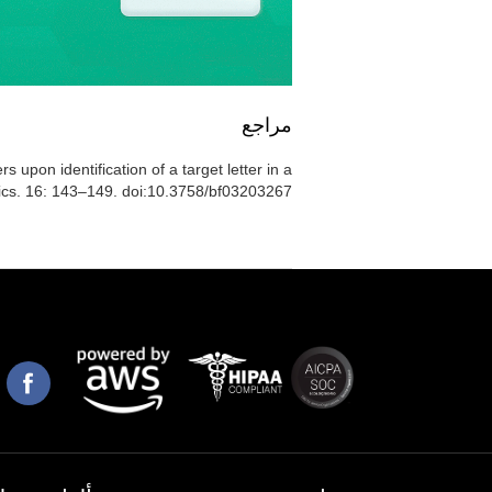
مراجع
rs upon identification of a target letter in a
ics. 16: 143–149. doi:10.3758/bf03203267.