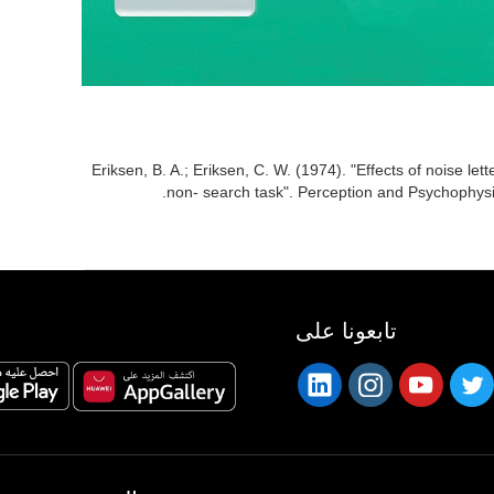
Eriksen, B. A.; Eriksen, C. W. (1974). "Effects of noise lette
non- search task". Perception and Psychophys
تابعونا على