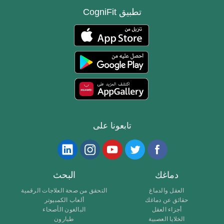
تطبيق CogniFit
تابعونا على
دماغك
البحث
العقل والدماغ
التحقق من صحة العلاجات الرقمية
حقائق عن دماغك
ألعاب الكمبيوتر
أجزاء العقل
البالغون الأصحاء
الخلايا العصبية
طيارون