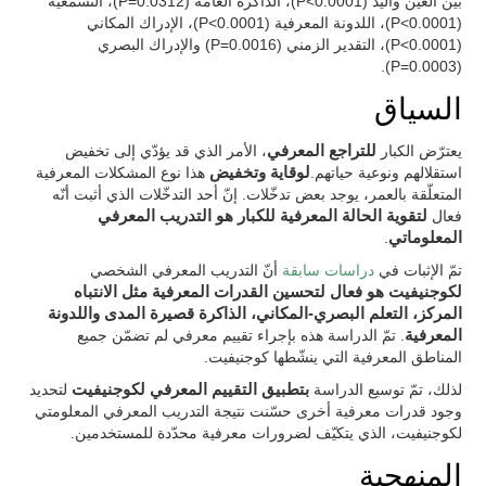
بين العين واليد (P<0.0001)، الذاكرة العامة (P=0.0312)، التسمعية
(P<0.0001)، اللدونة المعرفية (P<0.0001)، الإدراك المكاني
(P<0.0001)، التقدير الزمني (P=0.0016) والإدراك البصري
(P=0.0003).
السياق
يعترّض الكبار
للتراجع المعرفي
، الأمر الذي قد يؤدّي إلى تخفيض
استقلالهم ونوعية حياتهم.
لوقاية وتخفيض
هذا نوع المشكلات المعرفية
المتعلّقة بالعمر، يوجد بعض تدخّلات. إنّ أحد التدخّلات الذي أثبت أنّه
فعال
لتقوية الحالة المعرفية للكبار هو التدريب المعرفي
المعلوماتي
.
تمّ الإثبات في
دراسات سابقة
أنّ التدريب المعرفي الشخصي
لكوجنيفيت هو فعال لتحسين القدرات المعرفية مثل الانتباه
المركز، التعلم البصري-المكاني، الذاكرة قصيرة المدى واللدونة
المعرفية
. تمّ الدراسة هذه بإجراء تقييم معرفي لم تضمّن جميع
المناطق المعرفية التي ينشّطها كوجنيفيت.
لذلك، تمّ توسيع الدراسة
بتطبيق التقييم المعرفي لكوجنيفيت
لتحديد
وجود قدرات معرفية أخرى حسّنت نتيجة التدريب المعرفي المعلومتي
لكوجنيفيت، الذي يتكيّف لضرورات معرفية محدّدة للمستخدمين.
المنهجية