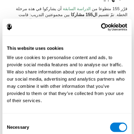
قرّر 155 متطوعا من
الدراسة السابقة
أن يشاركوا في هذه مرحلة
الخطة. تمّ تقسيم
ال155 مشاركا
بين مجموعتين التدريب: قامت
مجموعة واحدة بالتدريب المعرفي المعلوماتي الشخصي
لكوجنيفيت
،
واستخدمت المجموعة الأخرى
ألعاب الكمبيوتر العامة
. تمّ إجراء
التدريب خلال
ثلاثة شهور، 3 أيام في الأصبوع، 20 دقيقة يويمية
.
قد تغيّر
تدريب كوجنيفيت
بحسب مميزات المستخدم. كما تغيّرت
صعوبة الأنشطة أو تكرر ظهورها. من ناحية أخرى، كانت
ألعاب
This website uses cookies
الكمبيوتر العامة
التي استخدمتها المجموعة المرجعية هي:
We use cookies to personalise content and ads, to
Mathematical triangle, Labyrinth, X-O, Tangram, Tennis,
provide social media features and to analyse our traffic.
Memory - Simon, Memory - Pairs, Numbers, Tetris, Puzzles,
Target practice, Snake.
We also share information about your use of our site with
our social media, advertising and analytics partners who
تم قياس التدريب المعرفي من بداية التدريب وبعد ثلاثة شهور
بعد
may combine it with other information that you’ve
نهاية التدريب. لذلك، تمّ استخدام
التقييم المعرفي العام لكوجنيفيت
،
أو المسمى “Neuropsychological Examination - CogniFit (NEM)”
provided to them or that they’ve collected from your use
من قبل، ومؤلف من
17 مهمة
مماثلفة للاختبارات العصبية-المعرفية
of their services.
الموحدة. يقيس التقييد هذا
جميع القدرات المعرفية
التي يعمل عليها
التدريب الشخصي لكوجنيفيت.
النتائج والاستنتاجات
Consent
Necessary
Selection
شارك 42% من المشاركين (66 من 155) وقاموا بجلسات تدريب