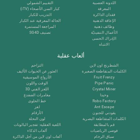
اللدونة العصبية
التقييم الشمولي
المعرفة
كبار السن الأصحاء (iTV)
فقدان الذاكرة
التدريب للكبار
الإعاقة الذهنية
الحالة المعرفية عند الكبار
وظائف ذهنية
المراجعة المستمرة
الأعمال التنفيذيّة
تصنيف SG4D
الإدراك الحسى
الانتباه
ألعاب عقلية
الشطرنج اون لاين
التزاحم
الكلمات المتقاطعة الصغيرة
العثور عن الحيوات الأليف
Fruit Frenzy
الأزواج الموسيقية
Pipe Panic
الوقت واللون
Crystal Miner
اللغز الفني 3D
وحيدا
مغامرات الضفدع
Robo Factory
خط الحلوى
Ant Escape
لغز
يقودني للجنون
الأرقام
الكلمات المتقاطعة البصرية
لون النحلة
قم بالمطابقة
اللعبة العقلية: تفجير البالونات
فوضى الرياضيات
ألعاب الذكاء
سباق الرخام
ألعاب اون لاين من آجل الذاكرة