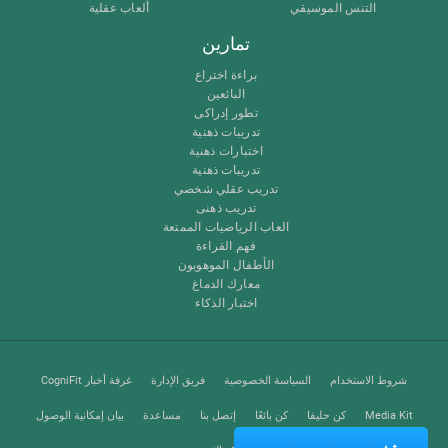
التنس الموسيقي
ألعاب عقلية
تمارين
براءة اختراع
البائعين
تطور إدراكى
تدريبات ذهنية
اختبارات ذهنية
تدريبات ذهنية
تدريب عقلي شخصي
تدريب ذهنى
العاب الرياضيات الممتعة
فهم القراءة
الأطفال الموهوبون
معارك الدماغ
اختبار الذكاء
شروط الاستخدام
السياسة الخصوصية
فريق الإدارة
غرفة أخبار CogniFit
Media Kit
كن حليفا
كن بائعًا
إتصل بنا
مساعدة
بيان إمكانية الوصول