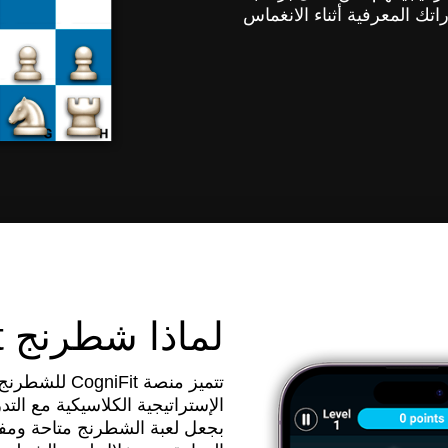
تك المعرفية أثناء الانغماس
لماذا شطرنج CogniFit؟
تتميز منصة it
الإستراتيجية الكلاسيكية مع التد
بجعل لعبة الشطرنج متاحة ومفي