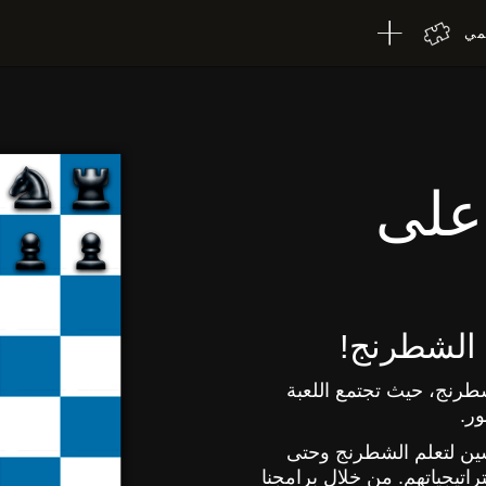
لمي
على
 الشطرنج!
ان لقوة عقلك مع منصة CogniFit للشطرنج، حيث تجتمع اللعبة
ور.
مسين لتعلم الشطرنج وحتى
اتيجياتهم. من خلال برامجنا