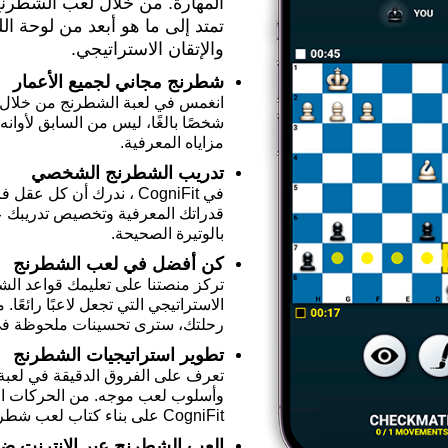
المهارة. من خلال لعب الشطرنج
تمتد إلى ما هو أبعد من لوحة ا
والإتقان الاستراتيجي.
شطرنج مجاني لجميع الأعمار
انغمس في لعبة الشطرنج من خلال ألعا
شخصًا بالغًا، ليس من السابق لأوانه
مزاياه المعرفية.
تدريب الشطرنج الشخصي
في CogniFit ، ندرك أن كل 
قدراتك المعرفية وتخصيص تدريبك ع
بالوتيرة الصحيحة.
كن أفضل في لعب الشطرنج
تركز منصتنا على تعليمك قواعد الش
الاستراتيجي التي تجعل لاعبًا رائعًا
رحلتك، سترى تحسينات ملحوظة في
تطوير استراتيجيات الشطرنج
تعرف على الفروق الدقيقة في لعبة
وأسلوب لعب موجه. من الحركات الافت
CogniFit على بناء كتاب لعب شطرنج قوي مصمم خصيصًا لمهاراتك المتطورة.
العب الشطرنج عبر الإنترنت ضد