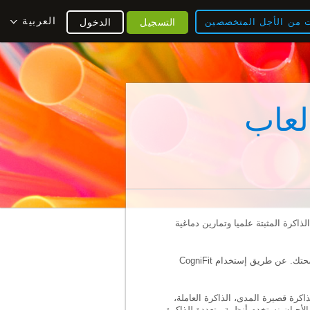
العربية
ت من الأجل المتخصصين
التسجيل
الدخول
لعاب
ذاكرة المثبتة علميا وتمارين دماغية
، CogniFit تطور تداريب محددة للدماغ وألعاب الذاكرة لمساعدتك على الحفاظ على صحتك. عن طريق إستخدام CogniFit
كرة قصيرة المدى، الذاكرة العاملة،
 الأحيان نستخدم أنظمة متعددة للذاكرة