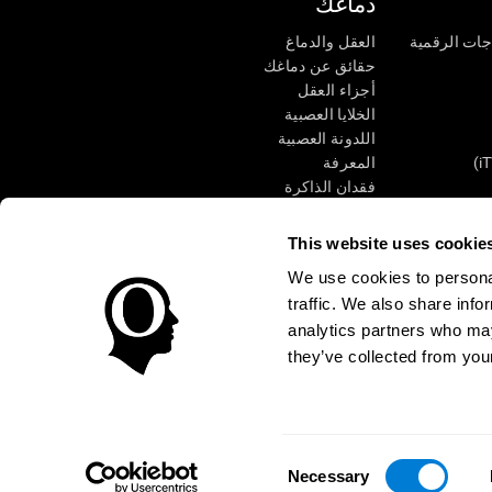
دماغك
جات الرقمية
العقل والدماغ
حقائق عن دماغك
أجزاء العقل
الخلايا العصبية
اللدونة العصبية
المعرفة
فقدان الذاكرة
كبار
الإعاقة الذهنية
وظائف ذهنية
This website uses cookie
الأعمال التنفيذيّة
We use cookies to personal
الإدراك الحسى
traffic. We also share info
الانتباه
analytics partners who may
they’ve collected from your
الوصول
مركز الثقة
Consent
CogniFit Inc © 2026
Necessary
Selection