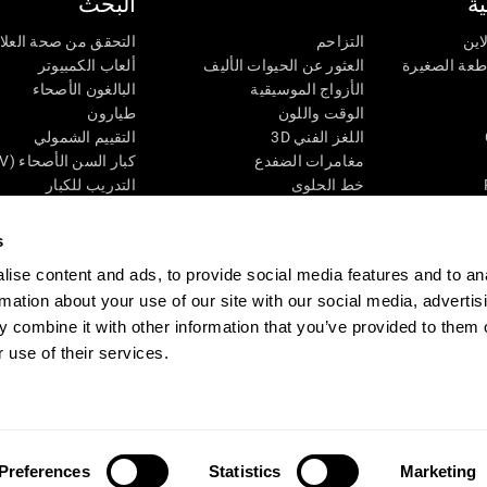
ة
البحث
اين
التزاحم
التحقق من صحة العلا
اطعة الصغيرة
العثور عن الحيوات الأليف
ألعاب الكمبيوتر
الأزواج الموسيقية
البالغون الأصحاء
الوقت واللون
طيارون
اللغز الفني 3D
التقييم الشمولي
مغامرات الضفدع
كبار السن الأصحاء (iTV)
خط الحلوى
التدريب للكبار
لغز
الحالة المعرفية عند ال
الأرقام
المراجعة المستمرة
s
طعة البصرية
لون النحلة
تصنيف SG4D
ise content and ads, to provide social media features and to an
اللعبة العقلية: تفجير البالونات
rmation about your use of our site with our social media, advertis
ات
ألعاب الذكاء
 combine it with other information that you’ve provided to them o
ألعاب اون لاين من آجل الذاكرة
قي
ألعاب عقلية
 use of their services.
 CogniFit
Media Kit
كن حليفا
كن بائعًا
إتصل بنا
مساعدة
بيان إمكانية 
Preferences
Statistics
Marketing