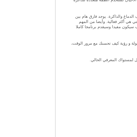
 الدماغ والذاكرة. يوجد فارق هام بين
ي هي أكثر فعالية. وأيضا من المهم
ب سيكون مفيدا وسيقدم برنامجا كاملا
اكرة. بإستخدام CogniFit يمكنك أيضا تتبع تقدمك بسهولة و رؤية كيف تحسنك مع مرور الوقت،