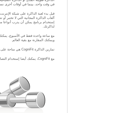
في وقت واحد، بينما في أوقات أخرى نست
قبل بدء لعبة الذاكرة على شبكة الإنترنت،
ألعاب الذاكرة المجانية التي لا تختبر أو 
إستخدام برنامج يمكن أن يدرب أنواعا مخ
لذاكرتك.
ويمكنك المقارنة مع بقية العالم.
تمارين الذاكرة CogniFit هي متاحة على شبكة الإنترنت لتتمكن من إكتشاف مستوى ذاكرتك الحالي، والحصول على فهم أفضل لمستواك المعرفي الحالي.
مع CogniFit، يمكنك أيضا إستخدام النصائح التالية لتحدي وتدريب ذاكرتك: