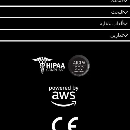
دماغك
البحث
ألعاب عقلية
تمارين