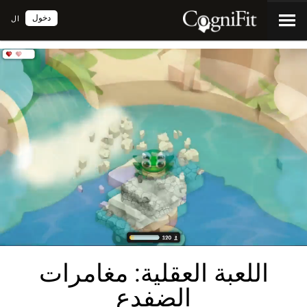
دخول
ال
اللعبة العقلية: مغامرات
الضفدع