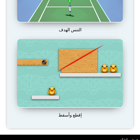
التنس الهدف
إقطع وأسقط