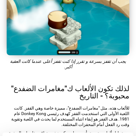
يجب أن تقفز بسرعة و تقرر إذا كنت تقفز أعلى عندما كانت العقبة
أكبر.
لذلك تكون الألعاب ك"مغامرات الضفدع"
محبوبة؟ - التاريخ
للألعاب هذه، مثل "مغامرات الضفدع"، مميزة خاصة وهي القفز. كانت
اللعبة الأولى التي استخدمت القفز كهدف رئيسي Donkey Kong عام
1981. هدف القفز هو إبقاء انتباه المستخدم لما يحدث في اللعبة وتقوية
وقت رد الفعل أمام المحفزات المختلفة.
بعد تحليل ألعاب متعددة، أنجز مطورو كوجنيفيت تطوّر مغامرات الضفدع