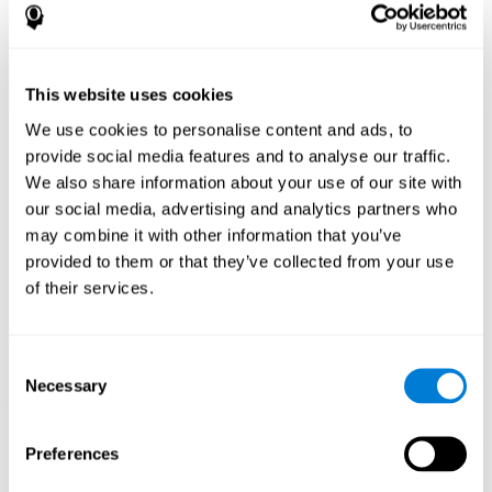
باندماج السرعة، قفز مزدوج وعقبات لتحدي مهاراتك المعرفية باستمرار.
كيف تحسّن اللعبة العقلية "مغامرات
الضفدع" مهاراتي المعرفية؟
This website uses cookies
باستخدام ألعاب مثل "مغامرات الضفدع" ينشّط كوجنيفيت نمط تنشيط
We use cookies to personalise content and ads, to
عصبي متنوعي.
provide social media features and to analyse our traffic.
تنبيه المهارات المعرفية باستمرار قد يساعد في إنشاء تشابك عصبي
We also share information about your use of our site with
جديد، إعادة تنظيم الدوائر العصبية وتحسّن الوظائف التنفيذية. في اللعبة
"مغامرات الضفدع" الهدف هو تنشيط القدرات المتعلّقة بالتقدير والكبت.
our social media, advertising and analytics partners who
may combine it with other information that you’ve
الأسبوع الأوّل
الأسبوع الثاني
الأسبوع الثالث
provided to them or that they’ve collected from your use
of their services.
Consent
Necessary
Selection
Preferences
إسقاط رسومي توجيهي للشبكات العصبية بعد 3 أسابيع.