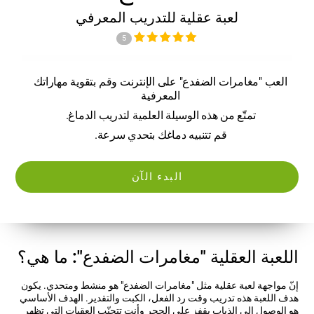
لعبة عقلية للتدريب المعرفي
5
العب "مغامرات الضفدع" على الإنترنت وقم بتقوية مهاراتك
المعرفية
تمتّع من هذه الوسيلة العلمية لتدريب الدماغ.
قم تتنبيه دماغك بتحدي سرعة.
البدء الآن
اللعبة العقلية "مغامرات الضفدع": ما هي؟
إنّ مواجهة لعبة عقلية مثل "مغامرات الضفدع" هو منشط ومتحدي. يكون
هدف اللعبة هذه تدريب وقت رد الفعل، الكبت والتقدير. الهدف الأساسي
هو الوصول إلى الذباب بقفز على الحجر وأنت تتجنّب العقبات التي تظهر