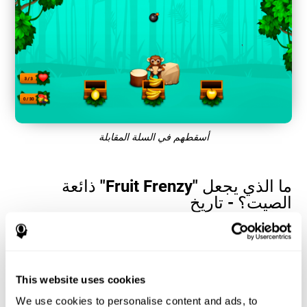
أسقطهم في السلة المقابلة
ما الذي يجعل "Fruit Frenzy" ذائعة
الصيت؟ - تاريخ
تساعد ألعاب الإدراك البصري والتنسيق بين اليد والعين ، مثل "Fruit
Frenzy" ، المستخدمين على إدارة مواردهم المعرفية لتحسين أدائهم. هذا
يساعدهم على وضع أهداف معقدة بشكل متزايد تتطلب مهارة أكبر
للقدرات المعرفية المعنية ، مما يساعد على تحفيزهم.
This website uses cookies
كيف تعمل لعبة "Fruit Frenzy" الذهنية
We use cookies to personalise content and ads, to
على تحسين مهاراتي المعرفية؟