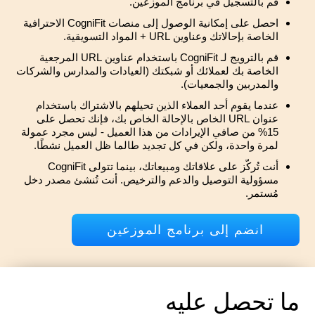
قم بالتسجيل في برنامج الموزعين.
احصل على إمكانية الوصول إلى منصات CogniFit الاحترافية
الخاصة بإحالاتك وعناوين URL + المواد التسويقية.
قم بالترويج لـ CogniFit باستخدام عناوين URL المرجعية
الخاصة بك لعملائك أو شبكتك (العيادات والمدارس والشركات
والمدربين والجمعيات).
عندما يقوم أحد العملاء الذين تحيلهم بالاشتراك باستخدام
عنوان URL الخاص بالإحالة الخاص بك، فإنك تحصل على
15% من صافي الإيرادات من هذا العميل - ليس مجرد عمولة
لمرة واحدة، ولكن في كل تجديد طالما ظل العميل نشطًا.
أنت تُركّز على علاقاتك ومبيعاتك، بينما تتولى CogniFit
مسؤولية التوصيل والدعم والترخيص. أنت تُنشئ مصدر دخل
مُستمر.
انضم إلى برنامج الموزعين
ما تحصل عليه