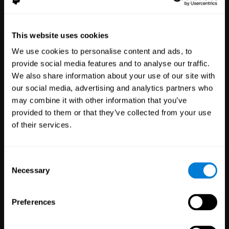
This website uses cookies
We use cookies to personalise content and ads, to
يكتشف CogniFit
provide social media features and to analyse our traffic.
We also share information about your use of our site with
قدم تكنولوجيا صحة الدماغ لمرضاك أو
our social media, advertising and analytics partners who
طلابك أو موظفيك أو عملائك
may combine it with other information that you’ve
provided to them or that they’ve collected from your use
of their services.
صحة
بحث
Consent
Necessary
Selection
3,617
متخصصو الصحة
784
الباحثون
102,787
مرضى
72,894
مشاركون
Preferences