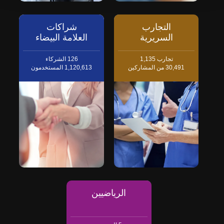
التجارب
شراكات
السريرية
العلامة البيضاء
تجارب
1,135
126
الشركاء
30,491
من المشاركين
1,120,613
المستخدمون
الرياضيين