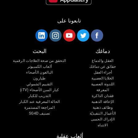
تابعونا على
دماغك
البحث
العقل والدماغ
التحقق من صحة العلاجات الرقمية
حقائق عن دماغك
ألعاب الكمبيوتر
أجزاء العقل
البالغون الأصحاء
الخلايا العصبية
طيارون
اللدونة العصبية
التقييم الشمولي
المعرفة
كبار السن الأصحاء (iTV)
فقدان الذاكرة
التدريب للكبار
الإعاقة الذهنية
الحالة المعرفية عند الكبار
وظائف ذهنية
المراجعة المستمرة
الأعمال التنفيذيّة
تصنيف SG4D
الإدراك الحسى
الانتباه
ألعاب عقلية