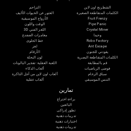
الشطرنج اون لاين
التزاحم
الكلمات المتقاطعة الصغيرة
العثور عن الحيوات الأليف
Fruit Frenzy
الأزواج الموسيقية
Pipe Panic
الوقت واللون
Crystal Miner
اللغز الفني 3D
وحيدا
مغامرات الضفدع
Robo Factory
خط الحلوى
Ant Escape
لغز
يقودني للجنون
الأرقام
الكلمات المتقاطعة البصرية
لون النحلة
قم بالمطابقة
اللعبة العقلية: تفجير البالونات
فوضى الرياضيات
ألعاب الذكاء
سباق الرخام
ألعاب اون لاين من آجل الذاكرة
التنس الموسيقي
ألعاب عقلية
تمارين
براءة اختراع
البائعين
تطور إدراكى
تدريبات ذهنية
اختبارات ذهنية
تدريبات ذهنية