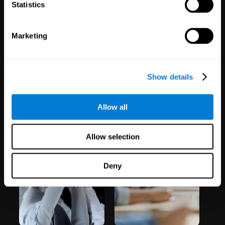
Statistics
Marketing
Show details
تعليم
رفاهية
الموظف
Allow all
1,067
المدارس
51
شركات
19,741
الطلاب
298
موظفين
Allow selection
Deny