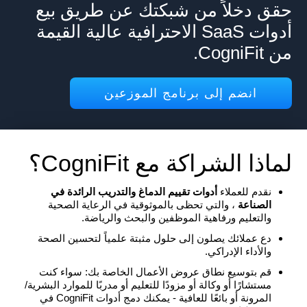
حقق دخلاً من شبكتك عن طريق بيع
أدوات SaaS الاحترافية عالية القيمة
من CogniFit.
انضم إلى برنامج الموزعين
لماذا الشراكة مع CogniFit؟
نقدم للعملاء
أدوات تقييم الدماغ والتدريب الرائدة في
الصناعة
، والتي تحظى بالموثوقية في الرعاية الصحية
والتعليم ورفاهية الموظفين والبحث والرياضة.
دع عملائك يصلون إلى حلول مثبتة علمياً لتحسين الصحة
والأداء الإدراكي.
قم بتوسيع نطاق عروض الأعمال الخاصة بك: سواء كنت
مستشارًا أو وكالة أو مزودًا للتعليم أو مدربًا للموارد البشرية/
المرونة أو بائعًا للعافية - يمكنك دمج أدوات CogniFit في