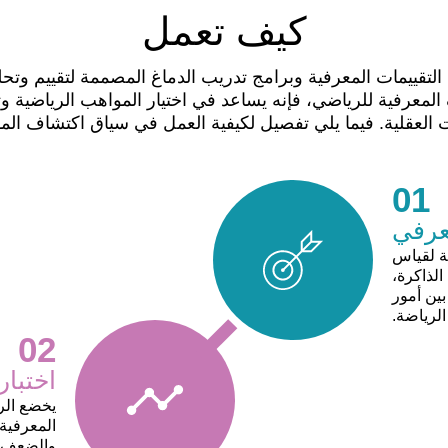
كيف تعمل
قييمات المعرفية وبرامج تدريب الدماغ المصممة لتقييم وتحل
لمعرفية للرياضي، فإنه يساعد في اختيار المواهب الرياضية وتدر
 العقلية. فيما يلي تفصيل لكيفية العمل في سياق اكتشاف الم
01
معرفي
ة لقياس
الذاكرة،
بين أمور
لرياضة.
02
اختبا
يخضع الري
المعرفية 
والضعف ل