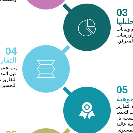
03
ليلها
 وبيانات
وارزميات
لمعرفي.
04
التقا
يتم تجميع
قبل المد
التقارير 
التحسين.
05
موهبة
لتقارير
ت لتحديد
فحسب، بل
سة عالية
لمستوى.