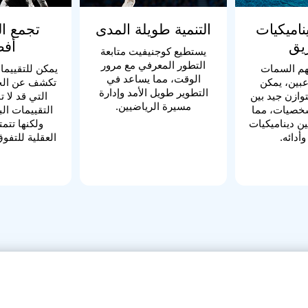
اميكيات
التنمية طويلة المدى
تجمع ا
يق
أف
يستطيع كوجنيفيت متابعة
التطور المعرفي مع مرور
هم السمات
يمكن للتقييما
الوقت، مما يساعد في
عبين، يمكن
تكشف عن الجو
التطوير طويل الأمد وإدارة
وازن جيد بين
التي قد لا ت
مسيرة الرياضيين.
شخصيات، مما
التقييمات البد
ن ديناميكيات
ولكنها تتم
أدائه.
العقلية للتفو