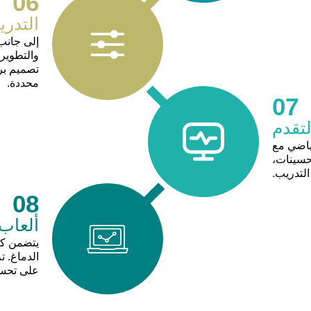
06
التدري
إلى جانب
والتطوير 
تصميم بر
محددة.
07
لتقدم
رياضي مع
تحسينات،
التدريب.
08
ألعاب 
يتضمن كو
الدماغ. ت
على تحسي