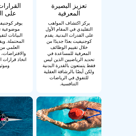
تعزيز البصيرة
القرارات 
المعرفية
على الب
يركز اكتشاف المواهب
يوفر كوجنيف
التقليدي في المقام الأول
موضوعية ت
على القدرات البدنية. يقدم
البيانات لتق
كوجنيفيت بعدًا جديدًا من
المحتملة. ويق
خلال تقييم الوظائف
العلمي من 
المعرفية للمساعدة في
والافتراضات، 
تحديد الرياضيين الذين ليس
اتخاذ قرارات اخ
فقط يتمتعون بالقدرة البدنية
وموثو
ولكن أيضًا بالرشاقة العقلية
للتفوق في الرياضات
التنافسية.