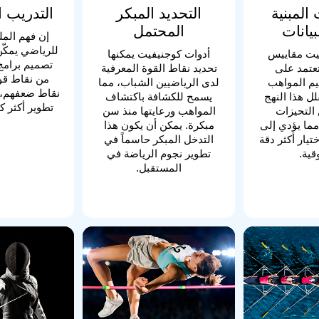
المبنية
التحديد المبكر
التدريب
يانات
المحتمل
إن فهم الم
للرياضي يمكّن
يت مقاييس
أدوات كوجنيفيت يمكنها
تصميم برامج 
عتمد على
تحديد نقاط القوة المعرفية
من نقاط قو
ييم المواهب
لدى الرياضيين الشباب، مما
نقاط ضعفهم، 
لل هذا النهج
يسمح للكشافة باكتشاف
تطوير أكثر كف
التحيزات
المواهب ورعايتها منذ سن
مما يؤدي إلى
مبكرة. يمكن أن يكون هذا
تيار أكثر دقة
التدخل المبكر حاسماً في
قية.
تطوير نجوم الرياضة في
المستقبل.