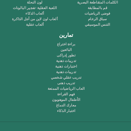
الكلمات المتقاطعة البصرية
لون النحلة
قم بالمطابقة
اللعبة العقلية: تفجير البالونات
فوضى الرياضيات
ألعاب الذكاء
سباق الرخام
ألعاب اون لاين من آجل الذاكرة
التنس الموسيقي
ألعاب عقلية
تمارين
براءة اختراع
البائعين
تطور إدراكى
تدريبات ذهنية
اختبارات ذهنية
تدريبات ذهنية
تدريب عقلي شخصي
تدريب ذهنى
العاب الرياضيات الممتعة
فهم القراءة
الأطفال الموهوبون
معارك الدماغ
اختبار الذكاء