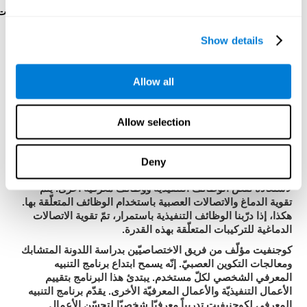
رائز البرمجةVIPER-PLAN
: عليك أن تُخرج كرة من تيه بحركات
قليلة وبسرعة.
Show details
كيف نستعيد أو نحسّن الأعمال
Allow all
التنفيذيّة؟
Allow selection
يمكننا تدريب جميع المهارات المعرفيّة، مثل الإدراك، لتحسّنها.
كوجنفيت
نقدّم في
الإمكانيّة لإتمامه بطريقة مهنيّة.
اللدونة الدماغية
هي أساس استعادة الوظائف التنفيذية
إنّ
Deny
والقدرات المعرفية الأخرى
لكوجنيفيت
.
مجموعة تمارين مصمّمة
لاستعادة نقص الوظائف التنفيذية ووظائف معرفية أخرى. يتمّ
تقوية الدماغ والاتصالات العصبية باستخدام الوظائف المتعلّقة بها.
هكذا، إذا درّبنا الوظائف التنفيذية باستمرار، تمّ تقوية الاتصالات
الدماغية للتركيبات المتعلّقة بهذه القدرة.
كوجنفيت
مؤلّف من فريق الاختصاصيّين بدراسة اللدونة المتشابك
برنامج التنبيه
ومعالجات التكوين العصبيّ. إنّه يسمح ابتداع
المعرفي الشخصي
لكلّ مستخدم. يبتدئ هذا البرنامج بتقييم
الأعمال التنفيذيّة والأعمال المعرفيّة الأخرى. يقدّم برنامج التنبيه
لكوجنيفيت
المعرفي
تدريباً معرفيّا شخصيّا لتحسّن الأعمال