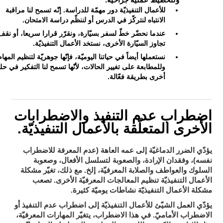
ولتخطيط عمليّة جراحيّة.
للأعمال التنفيذيّة دور مهمّة للدراسة. إنّه تسمح لنا مراقبة
الانتباه لنتركّز في الدرس أو لننظّم دراسة الامتحان.
عندما نحضّر خطّ لسفر بسيّارة، ونقرّر قرارا سريعا، أو نقف
تجاوز السيّارة الأخرى، نستخد الأعمال التنفيذيّة.
نستعملها أيضاً في حياتنا اليوميّة، فإنّها جوهريّة لتنظيم المهام
وللمطابعة على تغيير الحالات، لأنّها تسمح لنا التفكير في حل
أخرى بطريقة فعّالة.
اضطراب عدم التنفيذ والاضطرابات
الأخرى المتعلّقة بالأعمال التنفيذيّة.
يؤدّي الضرر الدماغيّة إلى عمه العاهة (عدم المعرفة للاضطراب
نفسه)، وفقدان الإرادة، والصعوبة لتسلسل الأفعال، وصعوبة
السلوك والعواطف والصلابة المعرفيّة، إلخ. مع ذلك، تغيّر مشكلة
تصعب
الأعمال التنفيذيّة تنظيم المعالجات المعرفيّة الأخرى.
مشكلة الأعمال التنفيذيّة نشاطات يوميّة كثيرة.
اضطراب عدم التنفيذ أو
يؤدّي العمل الشيّئ للأعمال التنفيذيّة إلى
الاضطراب الأماميّ
. في هذا الاضطراب، يتغيّر المهارات المعرفيّة،