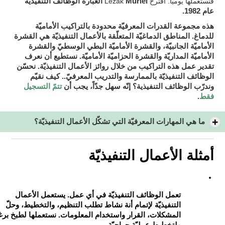
فنستعملها يوميّا. اقترح Lezak
Muriel العبارة الوظائف التنفيذيّة
عام 1982.
هذه مجموعة القدرات المعرفيّة محدودة بالتراكيب الأماميّة
للدماغ. المناطق الدماغيّة المتعلّقة بالأعمال التنفيذيّة هي القشرة
الأماميّة الجانبيّة، والقشرة الأماميّة البطي الوسطيّ والقشرة
الأماميّة المداريّة والقشرة الحزاميّة الأماميّة. نستطيع أن نعرف
نحسّن
تقدير عمل هذه التراكيب من خلال روائز الأعمال التنفيذيّة.
الوظائف التنفيذيّة بالممارسة والتدريب المعرفيّ.
. كيف نقيّم
يجب أن
تتمّ التسجيل
وندرّب الوظائف التنفيذية؟ إنّه سهل جدّاً،
فقط
.
ما هي المهارات المعرفيّة التي تشكّل الأعمال التنفيذيّة؟
أمثلة الأعمال التنفيذيّة
تعمل الوظائف التنفيذيّة في أي عمل. يستعمل الأعمال
التنفيذيّة لإتمام أنة نشاط تطلب التنظيم، والتخطيط، وحلّ
المشكلات، القرار واستخدام المعلومات. نستعملها لطبخ برغ