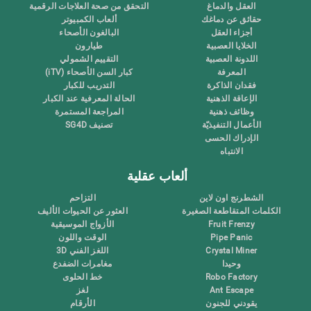
العقل والدماغ
التحقق من صحة العلاجات الرقمية
حقائق عن دماغك
ألعاب الكمبيوتر
أجزاء العقل
البالغون الأصحاء
الخلايا العصبية
طيارون
اللدونة العصبية
التقييم الشمولي
المعرفة
كبار السن الأصحاء (iTV)
فقدان الذاكرة
التدريب للكبار
الإعاقة الذهنية
الحالة المعرفية عند الكبار
وظائف ذهنية
المراجعة المستمرة
الأعمال التنفيذيّة
تصنيف SG4D
الإدراك الحسى
الانتباه
ألعاب عقلية
الشطرنج اون لاين
التزاحم
الكلمات المتقاطعة الصغيرة
العثور عن الحيوات الأليف
Fruit Frenzy
الأزواج الموسيقية
Pipe Panic
الوقت واللون
Crystal Miner
اللغز الفني 3D
وحيدا
مغامرات الضفدع
Robo Factory
خط الحلوى
Ant Escape
لغز
يقودني للجنون
الأرقام