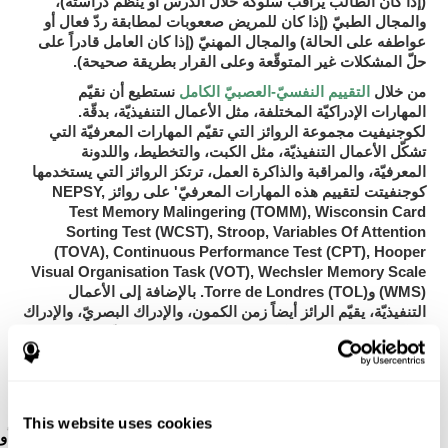
(إذا كان الطالب يراقب سلوكه خلال الدرس أو ينظّم دراسته)،
والمجال الطبيّ
(إذا كان للمريض صععوبات لمطابقة ردّ فعال أو
والمجال المهنيّ
عواطفه على الحالة)
(إذا كان العامل قادراً على
حلّ المشكلات غير المتوقّعة وعلى القرار بطريقة صحيحة).
التقييم النفسيّ-العصبيّ الكامل
من خلال
نستطيع أن نقيّم
المهارات الإدراكيّة المختلفة، مثل الأعمال التنفيذيّة، بدقّة.
لكوجنيفيت
مجموعة الروائز التي تقيّم المهارات المعرفيّة التي
تشكّل الأعمال التنفيذيّة، مثل الكبت، والتخطيط، واللدونة
المعرفيّة، والمراقبة والذاكرة العمل، ترتكز الروائز التي يستخدمها
كوجنفيتت
لتقييم هذه المهارات المعرفيّ' على روائز NEPSY,
Test Memory Malingering (TOMM), Wisconsin Card
Sorting Test (WCST), Stroop, Variables Of Attention
(TOVA), Continuous Performance Test (CPT), Hooper
Visual Organisation Task (VOT), Wechsler Memory Scale
(WMS) وTorre de Londres (TOL). بالإضافة إلى الأعمال
التنفيذيّة، يقيّم الرائز أيضاً زمن الكمون، والإدراك البصريّ، والإدراك
المكانيّ، والتسمية، وذاكرة السياق، والذاكرة البصريّة، والذاكرة
الصوتية قصيرة المدى، والذاكرة قصير المدى، والاعتراف، وسرعة
المعالجة، والمراجعة البصريّة، والتنسيق بين العين واليد والانتباه
المقسّم.
This website uses cookies
رائز الاعترافCOM-NAM
: تظهر الأشاء من خلال الصورة أو