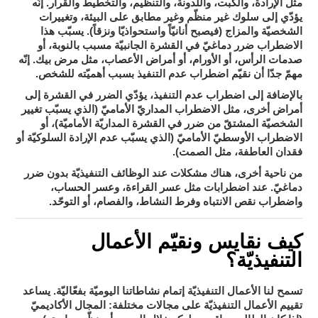
مثل الإرادة، والكبت، واللدونة، والتنظيم، والتخطيط والقرار. إنّه
يؤدّي إلى سلوك غير منظّم وغير مطابق على البيئة، وتغييرات
الشخصيّة والمزاج (فيصبح أنانيّاً واستحواذيّا ونزقاً). يسبّب هذا
بالنوبة، أو
الاضطراب ضرر دماغيّ في القشرة الجانبيّة مسبب
صدمات الرأس، أو الأورام، أو أمراض الأعصاب، مثل مرض بيك
. إنّه
مهمّ جدّا أن نقيّم اضطراب عدم التنفيذ بسبب أهميّته للشخص.
بالإضافة إلى اضطراب عدم التنفيذ، يؤدّي الضرر في القشرة إلى
الاضطراب المداريّ الأماميّ
أمراض أخرى، مثل
(الذي يسبّب تغيير
الشخصيّة المشتقّ من ضرر في القشرة المداريّة الأماميّة)، أو
الاضطراب الأوسطيّ الأماميّ (الذي يسبّب عدم الإرادة السلوكيّة أو
فقدان العاطفة، مثل الصمت).
من ناحية أخرى، هناك مشكلات عند الوظائف التنفيذيّة بدون ضرر
عسر القراءة
عسر الحساب
دماغيّ. عند اضطرابات مثل
، و
،
اضطراب نقص الانتباه وفرط النشاط
الفصام
التوحّد
و
، و
، أو
.
كيف نقايس ونقيّم الأعمال
التنفيذيّة؟
تسمح لنا الأعمال التنفيذيّة إتمام نشاطاتنا اليوميّة بفعّاليّة. يساعد
المجال الأكاديميّ
تقييم الأعمال التنفيذيّة على مجالات مختلفة: