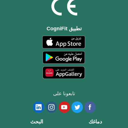
تطبيق CogniFit
تابعونا على
دماغك
البحث