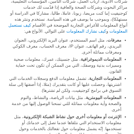
شركات الأدوية، أرباب العمل، شركات التأمين، المؤسسات التعليمية،
مراكز البحوث وشركات الصحة والعافية إذا قدّمت لك خدمات
كوجنيفيت إما كنت مريضا، زبونا، عاملا، طالبا، مشاركا في الدراسة أو
مستهلكا)، وبموجب ما يوصف في هذه السياسة. نستخدم وننئر هذه
أنواع المعلومات للأغراض التجارية الموضحة في الأقسام
كيف نستعمل
المعلومات
و
كيف نشارك المعلومات
على التوالي. الأنواع هي:
معرفات
، مثل اسم المستخدم، عنوان البريد الإلكتروني، العنوان
البريدي، رقم الهاتف، عنوان IP، معرف الحساب، معرف الكوكي
ومعرفات مماثلة أخرى.
المعلومات الديموغرافية
، مثل جنسيتك، عمرك، معلومات صحية
ومميزات بدنية ووصفك، التي من الممكن أن تكون تحت حماية
القانون.
المعلومات التجارية
، تشمل معلومات الدفع وسجلات الخدمات التي
اشتريتها، وحصلت عليها أو كانت بتقديرك (مثلا، إذا أضفتها إلى سلة
التسوق في برامج كوجنيفيت، ولكن لم تشترها).
المعلومات البيومترية
، مثل بيانات الرياضة، والنشاط، والنوم
والصحة وأية معلومات مماثلة للتي تمنحنا الوصول إليها من خدمة
أخرى.
الإنترنت أو معلومات أخرى حول نشاط الشبكة الإلكترونية
، مثل
معلومات الاستخدام التي نتلقاها عندما تصل إلى خدماتك أو
تستخدمها. إنّه يشمل معلومات حول تفعالتك بالخدمات وحول