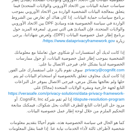
سياسات حماية البيانات بين الاتحاد الأوروبي والولايات المتحدة) فيما
يتعلق بمعالجة البيانات الشخصية الواردة من الاتحاد الأوروبي بموجب
برنامج سياسات حماية البيانات. إذا كان هناك أي تعارض بين الشروط
الواردة في سياسة الخصوصية هذه ومبادئ DPF بين الاتحاد الأوروبي
والولايات المتحدة، فإن المبادئ هي التي تسري. لمعرفة المزيد حول
برنامج إطار عمل خصوصية البيانات (DPF)، ولعرض شهاداتنا، يرجى
زيارة
https://www.dataprivacyframework.gov/
إذا كانت لديك أي استفسارات أو شكاوى حول تعاملنا مع معلوماتك
الشخصية بموجب إطار عمل خصوصية البيانات، أو حول ممارسات
الخصوصية لدينا بشكل عام، فيرجى الاتصال بنا على:
privacy@cognifit.com
. سوف نقوم بالرد على استفسارك على الفور.
إذا كانت لديك مخاوف تتعلق بالخصوصية أو استخدام البيانات لم يتم
حلها ولم نعالجها بشكل مرض، فيرجى الاتصال بموفر حل النزاعات
التابع لجهة خارجية ومقره الولايات المتحدة (مجانًا) على
https://verasafe.com/privacy-solutions/data-privacy-framework-
dispute-resolution-program/
إذا لم تقم شركة CogniFit, Inc. أو
مزود حل النزاعات التابع للطرف الثالث بحل شكواك، فيمكنك متابعة
التحكيم الملزم من خلال لوحة إطار عمل خصوصية البيانات.
كما هو الحال في سياسة الخصوصية هذه، نقوم أحيانًا بتقديم معلومات
شخصية لأطراف ثالثة لأداء الخدمات نيابة عنا. إذا قمنا بنقل المعلومات