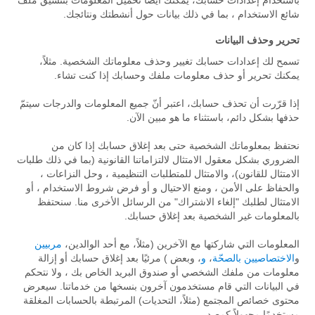
باستخدام إعدادات حسابك، يمكنك أيضًا تحميل المعلومات بتنسيق ملف
شائع الاستخدام ، بما في ذلك بيانات حول أنشطتك ونتائجك.
تحرير وحذف البيانات
تسمح لك إعدادات حسابك تغيير وحذف معلوماتك الشخصية. مثلاً،
يمكنك تحرير أو حذف معلومات ملفك وحسابك إذا كنت تشاء.
إذا قرّرت أن تحذف حسابك، اعتبر أنّ جميع المعلومات والدرجات سيتمّ
حذفها بشكل دائم، باستثناء ما هو مبين الآن.
نحتفظ بمعلوماتك الشخصية حتى بعد إغلاق حسابك إذا كان من
الضروري بشكل معقول الامتثال لالتزاماتنا القانونية (بما في ذلك طلبات
الامتثال للقانون)، والامتثال للمتطلبات التنظيمية ، وحل النزاعات ،
والحفاظ على الأمن ، ومنع الاحتيال و أو فرض شروط الاستخدام ، أو
الامتثال لطلبك "إلغاء الاشتراك" من الرسائل الأخرى منا. سنحتفظ
بالمعلومات غير الشخصية بعد إغلاق حسابك.
المعلومات التي شاركتها مع الآخرين (مثلاً، مع أحد الوالدين،
مربيين
و
الاختصاصيين بالصحّة
،
و
، وبعض ) مرئيًا بعد إغلاق حسابك أو إزالة
معلومات من ملفك الشخصي أو صندوق البريد الخاص بك ، ولا نتحكم
في البيانات التي قام مستخدمون آخرون بنسخها من خدماتنا. سيعرض
محتوى خصائص المجتمع (مثلاً، التحديات) المرتبطة بالحسابات المغلقة
مستخدمًا مجهولاً كمصدر.