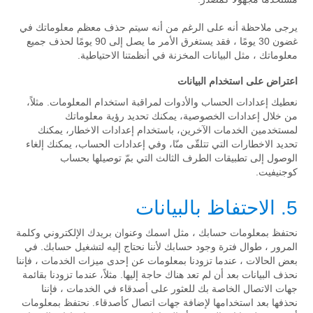
يرجى ملاحظة أنه على الرغم من أنه سيتم حذف معظم معلوماتك في
غضون 30 يومًا ، فقد يستغرق الأمر ما يصل إلى 90 يومًا لحذف جميع
معلوماتك ، مثل البيانات المخزنة في أنظمتنا الاحتياطية.
اعتراض على استخدام البيانات
نعطيك إعدادات الحساب والأدوات لمراقبة استخدام المعلومات. مثلاً،
من خلال إعدادات الخصوصية، يمكنك تحديد رؤية معلوماتك
لمستخدمين الخدمات الآخرين، باستخدام إعدادات الاخطار، يمكنك
تحديد الاخطارات التي تتلقّى منّا، وفي إعدادات الحساب، يمكنك إلغاء
الوصول إلى تطبيقات الطرف الثالث التي بمّ توصيلها بحساب
كوجنيفيت.
5. الاحتفاظ بالبيانات
نحتفظ بمعلومات حسابك ، مثل اسمك وعنوان بريدك الإلكتروني وكلمة
المرور ، طوال فترة وجود حسابك لأننا نحتاج إليه لتشغيل حسابك. في
بعض الحالات ، عندما تزودنا بمعلومات عن إحدى ميزات الخدمات ، فإننا
نحذف البيانات بعد أن لم تعد هناك حاجة إليها. مثلاً، عندما تزودنا بقائمة
جهات الاتصال الخاصة بك للعثور على أصدقاء في الخدمات ، فإننا
نحذفها بعد استخدامها لإضافة جهات اتصال كأصدقاء. نحتفظ بمعلومات