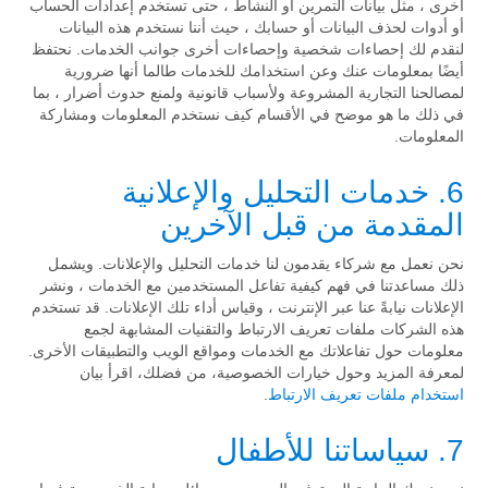
أخرى ، مثل بيانات التمرين أو النشاط ، حتى تستخدم إعدادات الحساب
أو أدوات لحذف البيانات أو حسابك ، حيث أننا نستخدم هذه البيانات
لنقدم لك إحصاءات شخصية وإحصاءات أخرى جوانب الخدمات. نحتفظ
أيضًا بمعلومات عنك وعن استخدامك للخدمات طالما أنها ضرورية
لمصالحنا التجارية المشروعة ولأسباب قانونية ولمنع حدوث أضرار ، بما
في ذلك ما هو موضح في الأقسام كيف نستخدم المعلومات ومشاركة
المعلومات.
6. خدمات التحليل والإعلانية
المقدمة من قبل الآخرين
نحن نعمل مع شركاء يقدمون لنا خدمات التحليل والإعلانات. ويشمل
ذلك مساعدتنا في فهم كيفية تفاعل المستخدمين مع الخدمات ، ونشر
الإعلانات نيابةً عنا عبر الإنترنت ، وقياس أداء تلك الإعلانات. قد تستخدم
هذه الشركات ملفات تعريف الارتباط والتقنيات المشابهة لجمع
معلومات حول تفاعلاتك مع الخدمات ومواقع الويب والتطبيقات الأخرى.
لمعرفة المزيد وحول خيارات الخصوصية، من فضلك، اقرأ بيان
استخدام ملفات تعريف الارتباط
.
7. سياساتنا للأطفال