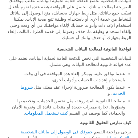
للبيانات الشخصية تخضع لللائحة العامة لحماية البيانات، نطلب موافقتك
الصريحة لمعالجة بياناتك. نحصل على الموافقة هطه عندما تقوم بأفعال
تسبّب جمع بياناتك، مثل ربط جهازك بحسابك، منح الوصول إلى بياناتك
للنشاط من خدمة أ×رى أو باستخدام وظيفة تتبع صحة الإناث. يمكننا
استخدام الإعدادات وأدوات حسابك لإلغاء موافقتك في أي وقت وحتى
بإلغاء استخدام وظيفة ما، حذف وصولنا إلى خدمة الطرف الثالث، إلغاء
الربط بجهازك أو حذف بيانتك أو حسابك.
قواعدنا القانونية لمعالجة البيانات الشخصية
للبيانات الشخصية التي تخض لللائحة العامة لحماية البيانات، نعتمد على
عدة قواعد قانونية لمعالجة البيانات وهي تشمل:
عندما توافق عليه، ويمكن إلغاء هذه الموافقة في أي وقت
باستخدام إعدادات الحساب وأدوات أخرى،
عندما يكون المعالجة ضرورية لإجراء عقد معك، مثل
شروط
الخدمة
، و
مصالحنا القانونية المشروعة، مثل تحسن الخدمات، وتخصيصها
وتطوّرها، تجارة مميزات جديدة أو منتجات فائدة لك وتقوية الأمان
والحماية، كما يوصف في القسم
كيف نستعمل المعلومات
.
كيف تمارس الحقوق القانونية
يرجى مراجعة القسم
حقوقك في الوصول إلى بياناتك الشخصية