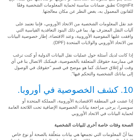
CogniFit تطبق ضمانات مناسبة لحماية المعلومات الشخصية وفقًا
للقانون المعمول به، بغض النظر عن مكان معالجتها.
عند نقل المعلومات الشخصية من الاتحاد الأوروبي، فإننا نعتمد على
آليات النقل المعترف بها، بما في ذلك البنود التعاقدية القياسية التي
وافقت عليها المفوضية الأوروبية، وعند الاقتضاء، إطار خصوصية البيانات
بين الاتحاد الأوروبي والولايات المتحدة (DPF).
إذا كانت لديك أسئلة حول عمليات نقل البيانات الدولية أو كنت ترغب
في ممارسة حقوقك المتعلقة بالخصوصية، فيمكنك الاتصال بنا في أي
وقت أو إغلاق حسابك كما هو موضح في قسم "حقوقك في الوصول
إلى بياناتك الشخصية والتحكم فيها".
10. كشف الخصوصية في أوروبا.
إذا عشت في المنطقة الاقتصادية الأوروبية، المملكة المتحدة أو
سويسرا، يرجى مراجعة بيانات الخصوصية الإضافية تحت اللائحة العامة
لحماية البيانات في الاتحاد الأوروبي
الصحة وفئات خاصة أخرى للبيانات الشخصية
بما أنّ المعلومات التي نجمعها هي بيانات متعلّقة بالصحة أو نوع خاص