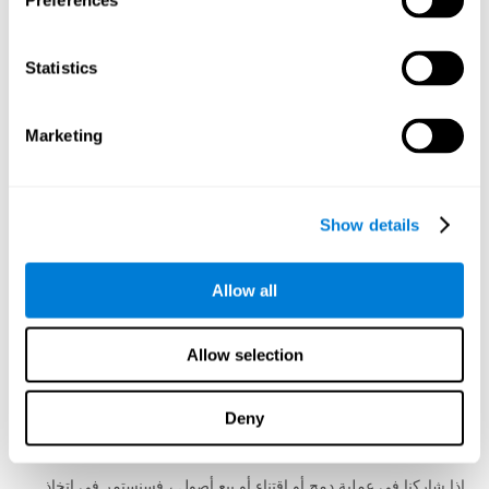
Preferences
والتسويق وتحليل البيانات والبحوث والدراسات الاستقصائية. سيكون
لديهم إمكانية الوصول إلى معلوماتك باعتبارها ضرورية بشكل معقول
لأداء هذه المهام نيابة عنا ويلتزمون بعدم الكشف عنها أو استخدامها
Statistics
لأغراض أخرى.
القانون والضرر والمصلحة العامة
Marketing
يجوز لنا الحفاظ على أو الكشف عن معلومات عنك للامتثال لقانون أو
لائحة أو إجراء قانوني أو طلب حكومي ؛ لتأكيد الحقوق القانونية أو
الدفاع ضد المطالبات القانونية ؛ أو منع أو اكتشاف أو التحقيق في أي
نشاط غير قانوني أو احتيال أو إساءة أو انتهاك لشروطنا أو تهديدات
Show details
لأمن الخدمات أو الأمان المادي لأي شخص.
تتمثل سياستنا في إبلاغك بالعملية القانونية التي تسعى إلى الوصول إلى
Allow all
معلوماتك ، مثل أوامر التفتيش أو أوامر المحكمة أو أوامر الاستدعاء ،
ما لم يمنعنا القانون من القيام بذلك. في الحالات التي يحدد فيها أمر
المحكمة فترة عدم الإفشاء ، نقدم إشعارًا متأخرًا بعد انتهاء فترة عدم
Allow selection
الإفشاء. وتشمل الاستثناءات لسياسة الإشعار لدينا متطلبات أو ظروف
عكسية ، مثلاً، عندما تكون هناك حالة طوارئ تنطوي على خطر الموت
أو إصابة بدنية خطيرة لشخص.
Deny
الشركات التابعة وتغيير الملكية
إذا شاركنا في عملية دمج أو اقتناء أو بيع أصول ، فسنستمر في اتخاذ