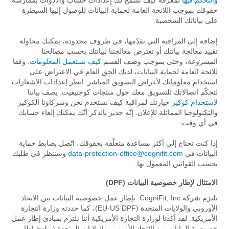
والتحكم فيها
لمعرفة كيف تسمح لك إعدادات حساب والأدوات بممارسة
حقوقك بموجب اللائحة العامة لحماية البيانات للوصول إليها السيطرة
على بياناتك الشخصية.
إضافة إلى المراقبة التي نقدّمها، في ظروف محدودة، يمكنك محاولة
تقييد معالجة بيانتك أو تعترض معالجتنا لبيانتك بحسب مصالحنا
المشروعة، وحتى بموجب وصف القسم
كيف نستعمل المعلومات
. وفقا
للائحة العامة لحماية البيانات، لديك الحق العام في الاعتراض على
استخدام معلوماتك لأغراض التسويق المباشر. انظر إعدادات الإشعارات
لتحكّم اتصالاتك للتسويق معك حول منتجات كوجنيفيت. يصف بياننا
لاستخدام كوكيز
خيارتك لمراقبة كيف نستخدم نحن وشركاؤنا الكوكيز
والتكنولوجيا المماثلة للإعلان. إنّه جدير بالذكر أنّك يمكنك إلغاء حسابك
في أي وقت.
إذا كنت تحتاج إلى أكثر مساعدة متعلّقة بحقوقك، اتّصل بضابط حماية
البيانات في
data-protection-office@cognifit.com
وسننظر في طلبك
بحسب القوانين المعمول بها.
الامتثال لإطار خصوصية البيانات (DPF)
تلتزم شركة CogniFit, Inc. بإطار عمل خصوصية البيانات بين الاتحاد
الأوروبي والولايات المتحدة (EU-US DPF)، كما حددته وزارة التجارة
الأمريكية. لقد أكدنا لوزارة التجارة الأمريكية أننا نلتزم بمبادئ إطار عمل
خصوصية البيانات بين الاتحاد الأوروبي والولايات المتحدة (مبادئ إطار