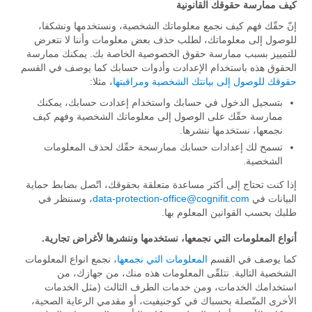
كيف ممارسة حقوقك القانونية
إنّ حقّك فهم كيف نجمع معلوماتك الشخصية، ونستخدمها ونشكفا،
للوصول إلى معلوماتك، لطلب حذف بعض معلومات وأننا لا نتعرض
للتمييز بسبب ممارسة حقوق الخصوصية الخاصة بك. يمكنك ممارسة
الحقوق هذه باستخدام الإعدادت وأدوات حسابك كما يوصف في القسم
حقوقك للوصول إلى بيانتك الشخصية ومراقبتها
، مثلا:
بتسجيل الدخول في حسابك واستخدام إعدادت حسابك، يمكنك
ممارسة حقّك على الوصول إلى معلوماتك الشخصية وفهم كيف
نجمعها، نستخدمها ننشرها.
تسمح لك إعدادات حسابك ممارسحة حقّك لحذف المعلومات
الشخصية.
إذا كنت تحتاج إلى أكثر مساعدة متعلقة بحقوقك، اتّصل بضابط حماية
البيانات في
data-protection-office@cognifit.com
، وسننظر في
طلبك بحسب القوانين المعلوم بها.
أنواع المعلومات التي نجمعها، نستخدمها وننشرها لأغراض تجارية.
كما يوصف في القسم
المعلومات التي نجمعها
، نجمع انواع المعلومات
الشخصية التالية. نتلقّى المعلومات هذه منك، من جهازك، من
استخدامك الخدمات، ومن خدمات الطرف الثالث (مثل الخدمات
الأخرى المتّصلة بحسباك في كوجنيفيت، أو مقدمي الرعاية الصحية،