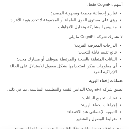
أسهم CogniFit فقط:
تقارير إحصائية مجمعة ومجهولة المصدر؛
رؤى على مستوى القوى العاملة أو المجموعة لا تحدد هوية الأفراد؛
مقاييس المشاركة وتحليل الاتجاهات.
لا تشارك شركة CogniFit ما يلي:
الدرجات المعرفية الفردية؛
نتائج تقييم قابلة للتحديد؛
البيانات المتعلقة بالصحة والمرتبطة بموظف أو مشارك محدد؛
أي معلومات يمكن استخدامها بشكل معقول للاستدلال على الحالة
الإدراكية للفرد.
ضمانات إخفاء الهوية
تطبق شركة CogniFit التدابير التقنية والتنظيمية المناسبة، بما في ذلك:
تقنيات تجميع البيانات؛
إجراءات إخفاء الهوية؛
التمويه الإحصائي عند الاقتضاء؛
ضوابط الوصول والتشفير.
بمجرد إخفاء هوية البيانات وفقًا للقانون المعمول به، فإنها لم تعد تعتبر