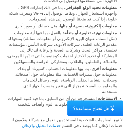
الأجهزة التي تستخدمها للوصول إلى الخدمات.
معلومات تحديد الوقع الجغرافي
، بما في ذلك إشارات GPS ،
وأجهزة استشعار الجهاز ، ونقاط الوصول إلى Wi-Fi ومعرف شبكة
خلوية، إذا كنت قد منحتنا الوصول إلى هذه المعلومات.
معلومات إلكترونية، بصرية أو مثلها
، مثل حسابك أو صور أخرى.
معلومات نهنية، تعليمية أو متعلّقة بالعمل
، بما فيها أية معلومات
(مثل اسمك، عنوان البريد الإلكتروني أو معلومات مماثلة) يمنحها لنا
مقدمو الرعاية الطبية، شركات الأدوية، شركات التأمين، مؤسسات
تعليمية، مراكز البحث وشركات الصحة والرعاية لندعاك إلى
المشاركة أو تحديد الاختيار لخدمات كوجنيفيت التي تقدّمها للمرضى،
والعملاء، والعاملين، والطلاب، ومشاركي الدراسة والمستهلكين.
معلومات أخرى
، بما بيها معلومات الحساب، كسيرتك أو بلدك،
معلومات حول مميزات الخدمات، مثلا معلومات حول أصدقائك
وسجلات النشاط العقلي، الرياضة، النوم، رسائل للخدمات
والمعلومات المسجلة بجهاز التي تتغير بحسب الجهاز الذي
نستخدمه.
الاستنتاجات
المستخرجة من أي من السابق، بما فيه كمية المهارات
المعرفية التي قيّمتها، درّبتها، معلومات النوم وأهداف شخصية
هل تحتاج مساعدة؟
للرياضة والنشاط.
لا نبيع المعلومات الشخصية للمستخدمين. نعمل مع شركاء يقدّمون لنا
خدمات الإعلان كما يوصف في القسم
خدمات التحليل والإعلان