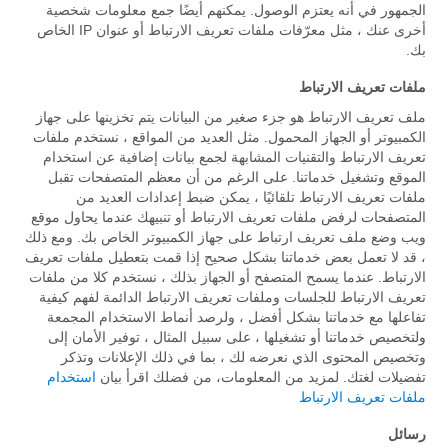
الجمهور في أنه يعتزم الوصول. يمكنهم أيضًا جمع معلومات شخصية
أخرى عنك ، مثل معرّفات ملفات تعريف الارتباط أو عنوان IP الخاص
بك.
ملفات تعريف الارتباط
ملف تعريف الارتباط هو جزء صغير من البيانات يتم تخزينها على جهاز
الكمبيوتر أو الجهاز المحمول. مثل العديد من المواقع ، نستخدم ملفات
تعريف الارتباط والتقنيات المشابهة لجمع بيانات إضافية عن استخدام
الموقع وتشغيل خدماتنا. على الرغم من أن معظم المتصفحات تقبل
ملفات تعريف الارتباط تلقائيًا ، يمكن ضبط إعدادات العديد من
المتصفحات لرفض ملفات تعريف الارتباط أو تنبيهك عندما يحاول موقع
ويب وضع ملف تعريف ارتباط على جهاز الكمبيوتر الخاص بك. ومع ذلك
، قد لا تعمل بعض خدماتنا بشكل صحيح إذا قمت بتعطيل ملفات تعريف
الارتباط. عندما يسمح المتصفح أو الجهاز بذلك ، نستخدم كلا من ملفات
تعريف الارتباط للجلسات وملفات تعريف الارتباط الدائمة لفهم كيفية
تفاعلها مع خدماتنا بشكل أفضل ، ولرصد أنماط الاستخدام المجمعة
ولتخصيص خدماتنا أو تشغيلها ، على سبيل المثال ، توفير الأمان إلى
وتخصيص المحتوى الذي نعرضه لك ، بما في ذلك الإعلانات وتذكر
تفضيلات لغتك. لمزيد من المعلومات، من فضلك اقرأ بيان
استخدام
ملفات تعريف الارتباط
رسائل