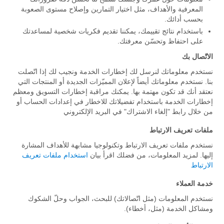
المعرفية والأهداف، مثل اختيار التمارين وإصلاح مستوى الصعوبة
بحسب أدائك.
باستخدام نتائج تقييمك، يمكننا تقديم فكريات شخصية لمساعدتك
على احتفاظ وتحسّن معرفتك.
الاتّصال بك
نستخدم معلوماتك لنرسل لك إخطارات الخدمة ونجيب لك إذا اتّصلت
بنا. نستخدم معلوماتك أيضاً لإعلان المميّزات الجديدة أو المنتجات التي
نعتقد أنك قد تكون مهتمة بها. يمكنك مراقبة إخطارات التسويق ومعظم
إخطارات الخدمة باستخدام تفضيلاتك للاخطار في إعدادات الحساب أو
من خلال رابط "إلغاء الاشتراك" في البريد الإلكتروني
ملفات تعريف الارتباط
نستخدم ملفات تعريف الارتباط وتكنولوجيا مشابهة للأهداف المشارة
إليها. لمزيد المعلومات، من فضلك اقرأ بيان
استخدام ملفات تعريف
الارتباط
خدمة العملاء
نستخدم المعلومات (مثل اتّصالاتك) للبحث، الجواب وحلّ الشكوك
ومشاكل الخدمة (مثل، أخطاء).