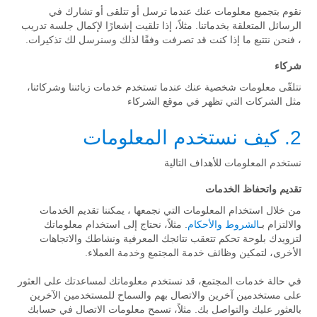
نقوم بتجميع معلومات عنك عندما ترسل أو تتلقى أو تشارك في
الرسائل المتعلقة بخدماتنا. مثلاً، إذا تلقيت إشعارًا لإكمال جلسة تدريب
، فنحن نتتبع ما إذا كنت قد تصرفت وفقًا لذلك وسنرسل لك تذكيرات.
شركاء
نتلقّى معلومات شخصية عنك عندما تستخدم خدمات زبائننا وشركائنا،
مثل الشركات التي تظهر في موقع الشركاء
2. كيف نستخدم المعلومات
نستخدم المعلومات للأهداف التالية
تقديم واتحفاظ الخدمات
من خلال استخدام المعلومات التي نجمعها ، يمكننا تقديم الخدمات
والالتزام بـ
الشروط والأحكام
. مثلاً، نحتاج إلى استخدام معلوماتك
لتزويدك بلوحة تحكم تتعقب نتائجك المعرفية ونشاطك والاتجاهات
الأخرى، لتمكين وظائف خدمة المجتمع وخدمة العملاء.
في حالة خدمات المجتمع، قد نستخدم معلوماتك لمساعدتك على العثور
على مستخدمين آخرين والاتصال بهم والسماح للمستخدمين الآخرين
بالعثور عليك والتواصل بك. مثلاً، تسمح معلومات الاتصال في حسابك