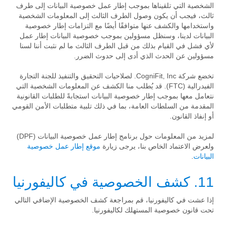
الشخصية التي تلقيناها بموجب إطار عمل خصوصية البيانات إلى طرف
ثالث، فيجب أن يكون وصول الطرف الثالث إلى المعلومات الشخصية
واستخدامها والكشف عنها متوافقًا أيضًا مع التزامات إطار خصوصية
البيانات لدينا، وسنظل مسؤولين بموجب خصوصية البيانات إطار عمل
لأي فشل في القيام بذلك من قبل الطرف الثالث ما لم نثبت أننا لسنا
مسؤولين عن الحدث الذي أدى إلى حدوث الضرر.
تخضع شركة CogniFit, Inc. لصلاحيات التحقيق والتنفيذ للجنة التجارة
الفيدرالية (FTC). قد يُطلب منا الكشف عن المعلومات الشخصية التي
نتعامل معها بموجب إطار خصوصية البيانات استجابةً للطلبات القانونية
المقدمة من السلطات العامة، بما في ذلك تلبية متطلبات الأمن القومي
أو إنفاذ القانون.
لمزيد من المعلومات حول برنامج إطار عمل خصوصية البيانات (DPF)
ولعرض الاعتماد الخاص بنا، يرجى زيارة
موقع إطار عمل خصوصية
البيانات
.
11. كشف الخصوصية في كاليفورنيا
إذا عشت في كاليفورنيا، قم بمراجعة كشف الخصوصية الإضافي التالي
تحت قانون خصوصية المستهلك لكاليفورنيا.