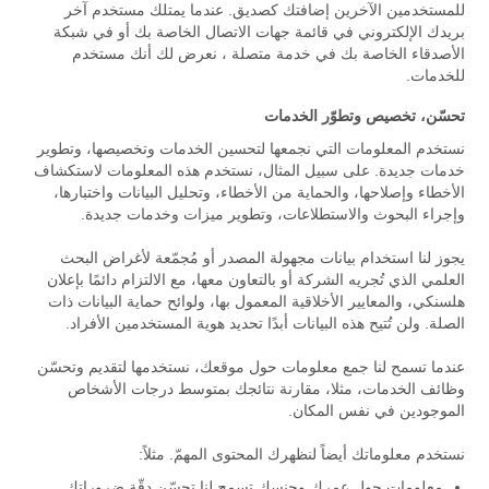
للمستخدمين الآخرين إضافتك كصديق. عندما يمتلك مستخدم آخر
بريدك الإلكتروني في قائمة جهات الاتصال الخاصة بك أو في شبكة
الأصدقاء الخاصة بك في خدمة متصلة ، نعرض لك أنك مستخدم
للخدمات.
تحسّن، تخصيص وتطوّر الخدمات
نستخدم المعلومات التي نجمعها لتحسين الخدمات وتخصيصها، وتطوير
خدمات جديدة. على سبيل المثال، نستخدم هذه المعلومات لاستكشاف
الأخطاء وإصلاحها، والحماية من الأخطاء، وتحليل البيانات واختبارها،
وإجراء البحوث والاستطلاعات، وتطوير ميزات وخدمات جديدة.
يجوز لنا استخدام بيانات مجهولة المصدر أو مُجمّعة لأغراض البحث
العلمي الذي تُجريه الشركة أو بالتعاون معها، مع الالتزام دائمًا بإعلان
هلسنكي، والمعايير الأخلاقية المعمول بها، ولوائح حماية البيانات ذات
الصلة. ولن تُتيح هذه البيانات أبدًا تحديد هوية المستخدمين الأفراد.
عندما تسمح لنا جمع معلومات حول موقعك، نستخدمها لتقديم وتحسّن
وظائف الخدمات، مثلا، مقارنة نتائجك بمتوسط درجات الأشخاص
الموجودين في نفس المكان.
نستخدم معلوماتك أيضاً لنظهرك المحتوى المهمّ. مثلاً:
معلومات حول عمرك وجنسك تسمح لنا تحسّن دقّة ضروراتك