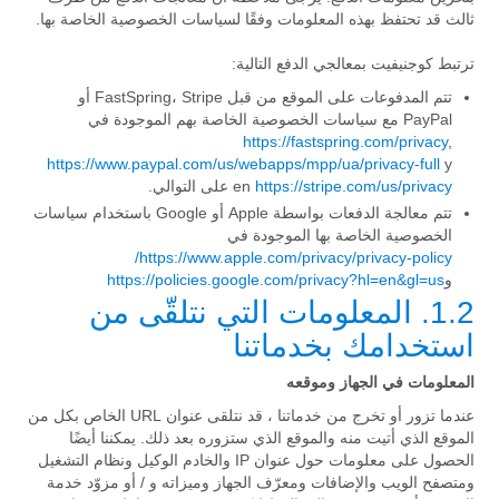
ثالث قد تحتفظ بهذه المعلومات وفقًا لسياسات الخصوصية الخاصة بها.
ترتبط كوجنيفيت بمعالجي الدفع التالية:
تتم المدفوعات على الموقع من قبل FastSpring، Stripe أو
PayPal مع سياسات الخصوصية الخاصة بهم الموجودة في
https://fastspring.com/privacy
,
https://www.paypal.com/us/webapps/mpp/ua/privacy-full
y
https://stripe.com/us/privacy
en
على التوالي.
تتم معالجة الدفعات بواسطة Apple أو Google باستخدام سياسات
الخصوصية الخاصة بها الموجودة في
https://www.apple.com/privacy/privacy-policy/
و
https://policies.google.com/privacy?hl=en&gl=us
1.2. المعلومات التي نتلقّى من
استخدامك بخدماتنا
المعلومات في الجهاز وموقعه
عندما تزور أو تخرج من خدماتنا ، قد نتلقى عنوان URL الخاص بكل من
الموقع الذي أتيت منه والموقع الذي ستزوره بعد ذلك. يمكننا أيضًا
الحصول على معلومات حول عنوان IP والخادم الوكيل ونظام التشغيل
ومتصفح الويب والإضافات ومعرّف الجهاز وميزاته و / أو مزوّد خدمة