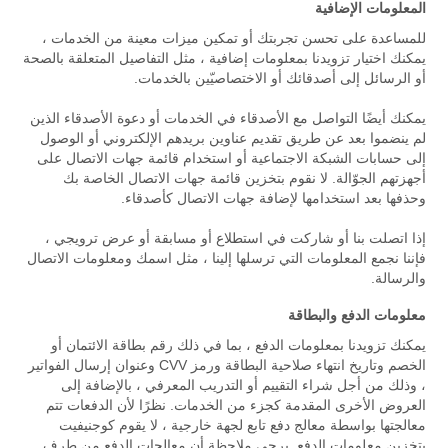
المعلومات الإضافية
للمساعدة على تحسن تجربتك أو تمكين ميزات معينة من الخدمات ،
يمكنك اختيار تزويدنا بمعلومات إضافية ، مثل التفاصيل المتعلقة بالصحة
أو الرسائل إلى أصدقائك أو الاختصاصيّين بالخدمات.
يمكنك أيضًا التواصل مع الأصدقاء في الخدمات أو دعوة الأصدقاء الذين
لم ينضموا بعد عن طريق تقديم عناوين بريدهم الإلكتروني أو الوصول
إلى حسابات الشبكة الاجتماعية أو استخدام قائمة جهات الاتصال على
أجهزتهم الجوّالة. لا نقوم بتخزين قائمة جهات الاتصال الخاصة بك
وحذفها بعد استخدامها لإضافة جهات الاتصال كأصدقاء.
إذا اتصلت بنا أو شاركت في استطلاع أو مسابقة أو عرض ترويجي ،
فإننا نجمع المعلومات التي ترسلها إلينا ، مثل اسمك ومعلومات الاتصال
والرسالة.
معلومات الدفع والبطاقة
يمكنك تزويدنا بمعلومات الدفع ، بما في ذلك رقم بطاقة الائتمان أو
الخصم وتاريخ انتهاء صلاحية البطاقة ورمز CVV وعنوان إرسال الفواتير
، وذلك من أجل شراء التقييم أو التدريب المعرفي ، بالإضافة إلى
العروض الأخرى المقدمة كجزء من الخدمات. نظرًا لأن الدفعات تتم
معالجتها بواسطة معالج دفع تابع لجهة خارجية ، لا يقوم كوجنيفيت
بتخزين معلومات الدفع. يرجى ملاحظة أن معالجات الدفع من طرف