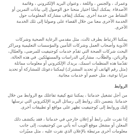
وعمرك ، والجنس ، واللغة ، وعنوان البريد الإلكتروني ، وقائمة
الأصدقاء. يمكنك أيضًا اختيار منحنا حق الوصول إلى بيانات التمرين أو
النشاط من خدمة أخرى. يمكنك إيقاف مشاركة المعلومات حول
الخدمة الأخرى معنا من خلال القضاء على وصولنا إلى تلك الخدمة
الأخرى.
يمكننا الارتباط بطرف ثالث، مثل مقدمي الرعاية الصحية وشركات
الأدوية وأصحاب العمل وشركات التأمين والمؤسسات التعليمية ومراكز
البحث شركات الصحة التي تقدّم خدمات كوجنيفيت للمرضى، والعمّال،
والزبائن، والطلّاب، مشاركي الدراسات والمستهلكين. في هذه الحالة،
تقدّمنا هذه المنظمات اسمك، بريدك الإلكتروني أو معلومات مماثلة
(مثل رقم الهاتف أو تحديد المشترك) ليمكننا دعوتك للمشاركة أو تحديد
مزايا نوعية، مثل خصم أو خدمات مجانية.
الروابط
من أجل تشغيل خدماتنا ، يمكننا تتبع كيفية تفاعلك مع الروابط من خلال
خدماتنا. يتضمن ذلك روابط إلى رسائل البريد الإلكتروني التي نرسلها
إليك وروابط إلى كوجنيفيت تظهر على مواقع أو تطبيقات أخرى.
إذا نقرت على رابط أو إعلان خارجي في خدماتنا ، فقد يكتشف ذلك
المعلن أو مشغل موقع الويب أنه يأتي من كوجنيفيت، إلى جانب
معلومات أخرى مرتبطة بالإعلان الذي نقرت عليه ، مثل مميّزات