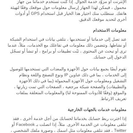
الإنترنت أو مزوّد خدمة الجوال. إذا كنت تستخدم خدماتنا من جهاز
محمول ، فيمكن لهذا الجهاز إرسال معلومات حول موقعك وفقًا لتهيئة
هاتفك. سنطلب منك اختيار هذا الخيار قبل استخدام GPS أو أدوات
أخرى لتحديد موقعك الدقيق.
معلومات الاستخدام
عند تصل إلى خدماتنا أو تستخدمها ، نتلقى بيانات في استخدام الشبكة
أو نشاطها. وتتضمن ذلك معلومات في تفاعلك مع الخدمات، مثلاً، عندما
ترى أو تبحث عن المحتوى ، ثبّت تطبيقات أو برامج ، أو تنشأ أو تسجّل
الدخول إلى حسابك.
نقوم أيضًا بجمع بيانات حول الأجهزة والمعدات التي تستخدمها للوصول
إلى الخدمات ، بما في ذلك عناوين IP ونوع التصفح واللغة ونظام
التشغيل ومعلومات حول الأجهزة المحمولة (بما في ذلك الأجهزة
والتطبيقات) والصفحة شبكة مرجعية ، الصفحات التي تمت زيارتها ،
والموقع (وفقًا للأذونات الممنوحة لنا) والمعلومات المتعلقة بملفات
تعريف الارتباط.
معلومات خدمات بالجهات الخارجية
إذا اخترت ربط حسابك بخدماتنا لحسابك من أجل خدمة أخرى ، فقد
نتلقى معلومات عن الخدمة الأخرى. مثلاً، إذا اتصلت بـ Facebook أو
Twitter ، فقد نتلقى معلومات مثل اسمك ، وصورة ملفك الشخصي ،