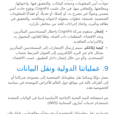
حوادث أمن المعلومات وحماية البيانات، والتحقيق فيها، واحتوائها،
ومعالجتها، والتعافي منها. في حال علمت CogniFit بوقوع حادث أمني
يتضمن وصولًا غير مصرح به، أو كشفًا، أو تعديلًا، أو فقدانًا للمعلومات
الشخصية، فسنتخذ خطوات معقولة لاحتوائه ومعالجته، والتحقيق في
نطاقه وتأثيره، واتخاذ إجراءات للحد من مخاطر تكراره.
إشعار.
ستقوم شركة CogniFit بإخطار المستخدمين المتأثرين،
وعند الاقتضاء، المنظمات ذات الصلة، وفقًا للقانون المعمول به
والالتزامات التعاقدية.
كيفية إبلاغكم.
سيتم إرسال الإشعارات إلى المستخدمين المتأثرين
بشكل عام عبر البريد الإلكتروني إلى العنوان المرتبط بحساب
المستخدم، و/أو من خلال إشعار داخل التطبيق، حسب الاقتضاء.
9. عملياتنا الدولية ونقل البيانات
نعمل دوليًا ويمكننا نقل معلوماتك الشخصية إلى مجموعة شركاتنا أو
إلى أطراف ثالثة في مواقع حول العالم للأغراض الموضحة في سياسة
الخصوصية هذه.
تتم استضافة البنية التحتية الإنتاجية الأساسية لدينا في الولايات المتحدة
باستخدام خدمات أمازون السحابية (AWS).
عندما يتم نقل معلوماتك الشخصية أو تخزينها أو معالجتها من قبلنا، فإن