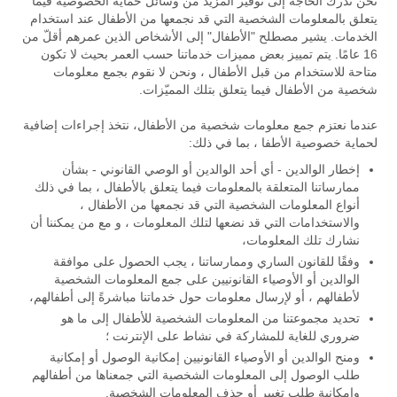
نحن ندرك الحاجة إلى توفير المزيد من وسائل حماية الخصوصية فيما
يتعلق بالمعلومات الشخصية التي قد نجمعها من الأطفال عند استخدام
الخدمات. يشير مصطلح "الأطفال" إلى الأشخاص الذين عمرهم أقلّ من
16 عامًا. يتم تمييز بعض مميزات خدماتنا حسب العمر بحيث لا تكون
متاحة للاستخدام من قبل الأطفال ، ونحن لا نقوم بجمع معلومات
شخصية من الأطفال فيما يتعلق بتلك المميّزات.
عندما نعتزم جمع معلومات شخصية من الأطفال، نتخذ إجراءات إضافية
لحماية خصوصية الأطفا ، بما في ذلك:
إخطار الوالدين - أي أحد الوالدين أو الوصي القانوني - بشأن
ممارساتنا المتعلقة بالمعلومات فيما يتعلق بالأطفال ، بما في ذلك
أنواع المعلومات الشخصية التي قد نجمعها من الأطفال ،
والاستخدامات التي قد نضعها لتلك المعلومات ، و مع من يمكننا أن
نشارك تلك المعلومات،
وفقًا للقانون الساري وممارساتنا ، يجب الحصول على موافقة
الوالدين أو الأوصياء القانونيين على جمع المعلومات الشخصية
لأطفالهم ، أو لإرسال معلومات حول خدماتنا مباشرةً إلى أطفالهم،
تحديد مجموعتنا من المعلومات الشخصية للأطفال إلى ما هو
ضروري للغاية للمشاركة في نشاط على الإنترنت ؛
ومنح الوالدين أو الأوصياء القانونيين إمكانية الوصول أو إمكانية
طلب الوصول إلى المعلومات الشخصية التي جمعناها من أطفالهم
وإمكانية طلب تغيير أو حذف المعلومات الشخصية.