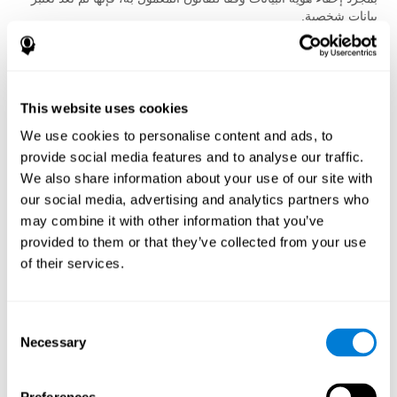
بيانات شخصية.
المشاركة الطوعية
المشاركة في التقييمات المعرفية وبرامج التدريب اختيارية، ما لم يقتضِ
الراعي خلاف ذلك امتثالاً للقانون المعمول به. ويحق للمستخدمين
This website uses cookies
التوقف عن استخدام الخدمات في أي وقت.
We use cookies to personalise content and ads, to
خدمات الطرف الثالث
provide social media features and to analyse our traffic.
يمكن خدمات أخرى العثور على ملفك بحسب إعدادات حسابك. عندما
We also share information about your use of our site with
تختار ربط حسابك بخدمات أخرى، ستكون البيانات الشخصية متاحة له.
our social media, advertising and analytics partners who
سيتم وصف أو مشاركة هذه البيانات الشخصية في شاشة الموافقة
may combine it with other information that you’ve
عندما تختار ربط الحسابات. مثلاً، يمكنك ربط حسابك على الفيسبوك أو
تويتر لمشاركة محتوى خدماتنا مع هذه الخدمات الأخرى. يمكنك إبطال
provided to them or that they’ve collected from your use
الرابط مع هذه الحسابات.
of their services.
مزودي الخدمة
نقوم بنقل المعلومات إلى الشركات التابعة لنا ، ومقدمي الخدمات ،
Consent
والشركاء الآخرين الذين يقومون بمعالجتها من أجلنا ، بناءً على تعليماتنا
Necessary
Selection
ووفقًا لهذه السياسة وأية إجراءات سرية وأمان أخرى مناسبة. يقدم لنا
هؤلاء الشركاء خدمات في جميع أنحاء العالم ، بما في ذلك التطور
والصيانة ودعم العملاء وتقنية المعلومات والمدفوعات والمبيعات