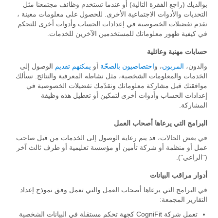
بوالديك (راجع الفقرة التالية) أو عندما تستخدم وظائف مجتمعنا مثل
التحديات والأدوات الاجتماعية الأخرى. للحصول على معلومات معينة ،
نقدم تفضيلات الخصوصية في إعدادات الحساب وأدوات أخرى للتحكم
في كيفية ظهور معلوماتك للمستخدمين الآخرين للخدمات.
حسابات مهنية وعائلية
والدون،
المربون
، و
اختصاصيون بالصحّة
أو
يمكنهم تقديم
الوصول إلى
الخدمات والمعلومات الشخصية، مثل نشاطه المعرفية والنتائج. نسألك
موافقتك قبل مشاركة معلوماتك ونقدّمك تفضيلات الخصوصية في
إعدادات الحساب وأدوات أخرى لتمكين أو تعطيل هذه وظيفة
المشاركة.
البرامج التي يرعاها أصحاب العمل
في بعض الحالات، قد يتم رعاية الوصول إلى الخدمات من قبل صاحب
عمل أو منظمة أو شركة تأمين أو مؤسسة تعليمية أو طرف ثالث آخر
("الراعي").
أدوار مراقب البيانات
في البرامج التي يرعاها أصحاب العمل والتي تعمل وفق نموذج إعداد
التقارير المجمعة:
تعمل شركة CogniFit كجهة تحكم مستقلة في البيانات الشخصية