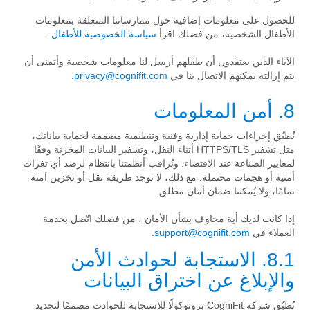
للحصول على معلومات إضافية حول ممارساتنا المتعلقة بمعلومات
الأطفال الشخصية، من فضلك اقرأ
سياسة الخصوصية للأطفال
.
الآباء الذين يعتقدون أن طفلهم أرسل لنا معلومات شخصية وأتمنى أن
يتم إزالته يمكنهم الاتصال بنا في
privacy@cognifit.com
.
8. أمن المعلومات
نُطبّق إجراءات حماية إدارية وفنية وتنظيمية مصممة لحماية بياناتك،
مثل تشفير HTTPS/TLS أثناء النقل، وتشفير البيانات المخزنة وفقًا
لمعايير الصناعة عند الاقتضاء. ونُراقب أنظمتنا بانتظام لرصد أي ثغرات
أمنية أو هجمات محتملة. مع ذلك، لا توجد طريقة نقل أو تخزين آمنة
تمامًا، ولا يُمكننا ضمان أمان مطلق.
إذا كانت لديك أية مخاوف بشأن الأمان ، من فضلك اتّصل بخدمة
العملاء في
support@cognifit.com
.
8.1. الاستجابة لحوادث الأمن
والإبلاغ عن اختراق البيانات
تُطبّق شركة CogniFit بروتوكولًا للاستجابة للحوادث مصممًا لتحديد