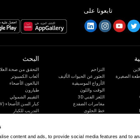
تابعونا على
ة
البحث
اين
التزاحم
التحقق من صحة العلا
اطعة الصغيرة
العثور عن الحيوات الأليف
ألعاب الكمبيوتر
الأزواج الموسيقية
البالغون الأصحاء
الوقت واللون
طيارون
اللغز الفني 3D
التقييم الشمولي
مغامرات الضفدع
كبار السن الأصحاء (iTV)
خط الحلوى
التدريب للكبار
لغز
الحالة المعرفية عند ال
الأرقام
المراجعة المستمرة
s
طعة البصرية
لون النحلة
تصنيف SG4D
ise content and ads, to provide social media features and to an
اللعبة العقلية: تفجير البالونات