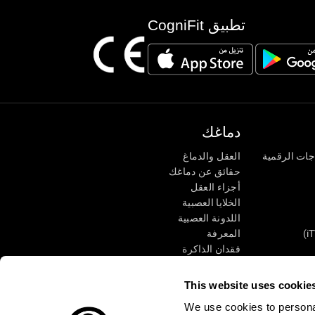
تطبيق CogniFit
دماغك
جات الرقمية
العقل والدماغ
حقائق عن دماغك
أجزاء العقل
الخلايا العصبية
اللدونة العصبية
المعرفة
فقدان الذاكرة
كبار
الإعاقة الذهنية
وظائف ذهنية
This website uses cookie
الأعمال التنفيذيّة
We use cookies to personal
الإدراك الحسى