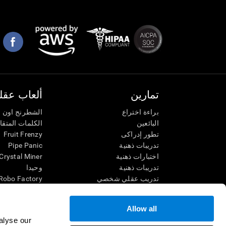
تمارين
ألعاب عقلي
براءة اختراع
الشطرنج اون ل
البائعين
الكلمات المتق
تطور إدراكى
Fruit Frenzy
تدريبات ذهنية
Pipe Panic
اختبارات ذهنية
Crystal Miner
تدريبات ذهنية
وحيدا
تدريب عقلي شخصي
Robo Factory
تدريب ذهنى
Ant Escape
العاب الرياضيات الممتعة
يقودني للجنون
Allow all
فهم القراءة
الكلمات المتقا
alyse our
الأطفال الموهوبون
قم بالمطابقة