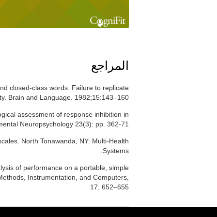
المراجع
d closed-class words: Failure to replicate
ivity. Brain and Language. 1982;15:143–160.
ical assessment of response inhibition in
imental Neuropsychology 23(3): pp. 362-71.
 scales. North Tonawanda, NY: Multi-Health
Systems.
lysis of performance on a portable, simple
 Methods, Instrumentation, and Computers,
17, 652–655