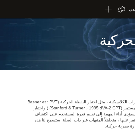
لمي
لحركية
تم استلهام اختبار دقة REST-SPER من الاختبارات الكلاسيكية ، مثل اختبار اليقظة الحركية (PVT ؛ Basner et
al. ، 2011) ، واختبار الأداء المرئي والسمعي المستمر (IVA-2 CPT؛ Stanford & Turner ، 1995) ) واختبار
ات الانتباه (TOVA؛ Greenberg، 1991). سيؤدي أداء المهمة إلى تقييم قدرة المستخدم على اكتشاف
 عليها ، متجاهلاً المنبهات غير ذات الصلة. ستسمح لنا هذه
ارة بصرية حركية.