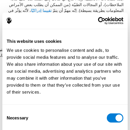
الملاحظات)، أو المجالات الطبيّة (من الممكن أن يطلب بعض الأمراض
المعلومات بطريقة بسيطة). إنّه مهمّ أن يتمّ
تقييما إدراكيّا
، لأنّه يؤثّر في
المنفعة العملي،أو الأكاديميّ.
يرتكز فريق كوجنيفيت لقياس الانتباه المقسّم على رائز Stroop. هكذا،
طوّر رائز المزامنة الذي يقيّم الانتباه المقسّم، واللدونة الإدراكيّة أو
التنسيق البصري-اليدويّ.
This website uses cookies
رائز المزامنةDIAT-SHIF
: تحتاج إلى إتباع سير كرة بيضاء ولانتبا
We use cookies to personalise content and ads, to
للكلمات التي تظهر في الشاشة. عندما تطابق الكلمة على لونها،
provide social media features and to analyse our traffic.
عليك أن تجيب وأنت تنتبه لحافزين في نفس الوقت. عليك أن
We also share information about your use of our site with
تواجه تغييرات التخطيط، والأجوبة الجديدة، واستعمال قدرة
our social media, advertising and analytics partners who
المراقبة والقدرة البصريّة في نفس الوقت.
may combine it with other information that you’ve
provided to them or that they’ve collected from your use
of their services.
كيف نستعيد أو نحسّن الانتباه
المقسّم؟
Consent
يمكنك أن تتعلّم وتدرّب وتحسّن الانتباه المقسّم، كسائر المهارات
Necessary
Selection
الإدراكيّة. نعطيك في كوجنيفيت إمكانيّة إتمامه بطريقة مهنيّة. بفضل
الممارسة، نستطيع أن نقوّي سرعة انتباهنا، واستعمال أقلّ وسائل