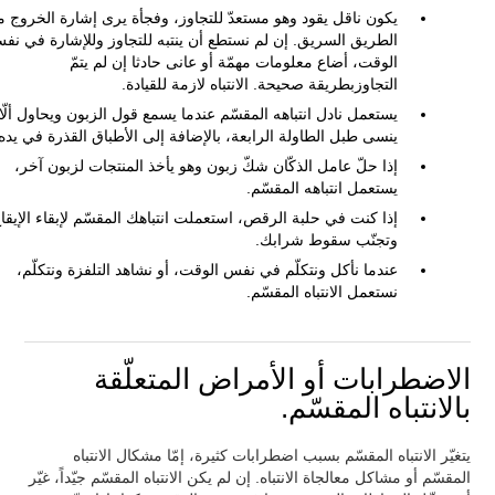
يكون ناقل يقود وهو مستعدّ للتجاوز، وفجأة يرى إشارة الخروج 
الطريق السريق. إن لم نستطع أن ينتبه للتجاوز وللإشارة في نف
الوقت، أضاع معلومات مهمّة أو عانى حادثا إن لم يتمّ
التجاوزبطريقة صحيحة. الانتباه لازمة للقيادة.
يستعمل نادل انتباهه المقسّم عندما يسمع قول الزبون ويحاول ألّا
ينسى طبل الطاولة الرابعة، بالإضافة إلى الأطباق القذرة في يده
إذا حلّ عامل الذكّان شكّ زبون وهو يأخذ المنتجات لزبون آخر،
يستعمل انتباهه المقسّم.
إذا كنت في حلبة الرقص، استعملت انتباهك المقسّم لإبقاء الإيقا
وتجنّب سقوط شرابك.
عندما نأكل ونتكلّم في نفس الوقت، أو نشاهد التلفزة ونتكلّم،
نستعمل الانتباه المقسّم.
الاضطرابات أو الأمراض المتعلّقة
بالانتباه المقسّم.
يتغيّر الانتباه المقسّم بسبب اضطرابات كثيرة، إمّا مشكال الانتباه
المقسّم أو مشاكل معالجاة الانتباه. إن لم يكن الانتباه المقسّم جيّداً، غيّر