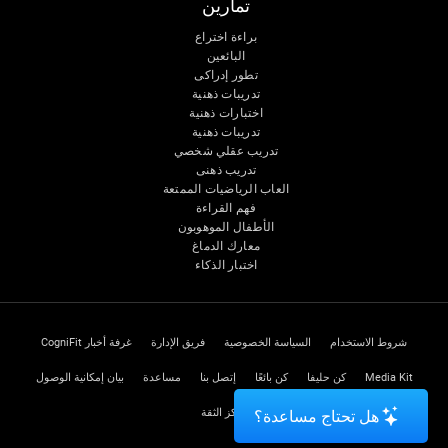
تمارين
براءة اختراع
البائعين
تطور إدراكى
تدريبات ذهنية
اختبارات ذهنية
تدريبات ذهنية
تدريب عقلي شخصي
تدريب ذهنى
العاب الرياضيات الممتعة
فهم القراءة
الأطفال الموهوبون
معارك الدماغ
اختبار الذكاء
شروط الاستخدام
السياسة الخصوصية
فريق الإدارة
غرفة أخبار CogniFit
Media Kit
كن حليفا
كن بائعًا
إتصل بنا
مساعدة
بيان إمكانية الوصول
مركز الثقة
هل تحتاج مساعدة؟