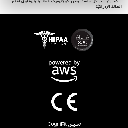
بالكمبيوتر. بعد كلّ جلسة،
يظهر كوجنيفيت خطّا بيانيّا يحتوى تقدّم
الحالة الإدراكيّة.
تطبيق CogniFit