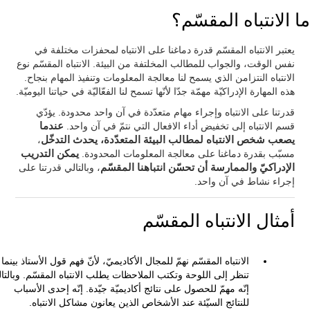
ما الانتباه المقسّم؟
يعتبر الانتباه المقسّم قدرة دماغنا على الانتباه لمحفزات مختلفة في
نفس الوقت، والجواب للمطالب المخلتفة من البيئة. الانتباه المقسّم نوع
الانتباه النتزامن الذي يسمح لنا معالجة المعلومات وتنفيذ المهام بنجاح.
هذه المهارة الإدراكيّة مهمّة جدّا لأنّها تسمح لنا الفعّاليّة في حياتنا اليوميّة.
قدرتنا على الانتباه وإجراء مهام متعدّدة في آن واحد محدودة. يؤدّي
قسم الانتباه إلى تخفيض أداء الافعال التي نتمّ في آن واحد.
عندما
يصعب شخص الانتباه لمطالب البيئة المتعدّدة، يحدث التدخّل
،
مسبّب بقدرة دماغنا على معالجة المعلومات المحدودة.
يمكن التدريب
الإدراكيّ والممارسة أن تحسّن انتباهنا المقسّم
، وبالتالي قدرتنا على
إجراء نشاط في آن واحد.
أمثال الانتباه المقسّم
الانتباه المقسّم نهمّ للمجال الأكاديميّ، لأنّ فهم قول الأستاذ بينما
تنظر إلى اللوحة وتكتب الملاحظات يطلب الانتباه المقسّم. وبالتا
إنّه مهمّ للحصول على نتائج أكاديميّة جيّدة. إنّه إحدى الأسباب
للنتائج السيّئة عند الأشخاص الذين يعانون مشاكل الانتباه.