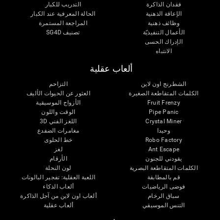
فقدان الذاكرة
التدريب للكبار
الإعاقة الذهنية
الحالة المعرفية عند الكبار
وظائف ذهنية
المراجعة المستمرة
الأعمال التنفيذيّة
تصنيف SG4D
الإدراك الحسى
الانتباه
ألعاب عقلية
الشطرنج اون لاين
التزاحم
الكلمات المتقاطعة الصغيرة
العثور عن الحيوات الأليف
Fruit Frenzy
الأزواج الموسيقية
Pipe Panic
الوقت واللون
Crystal Miner
اللغز الفني 3D
وحيدا
مغامرات الضفدع
Robo Factory
خط الحلوى
Ant Escape
لغز
يقودني للجنون
الأرقام
الكلمات المتقاطعة البصرية
لون النحلة
قم بالمطابقة
اللعبة العقلية: تفجير البالونات
فوضى الرياضيات
ألعاب الذكاء
سباق الرخام
ألعاب اون لاين من آجل الذاكرة
التنس الموسيقي
ألعاب عقلية