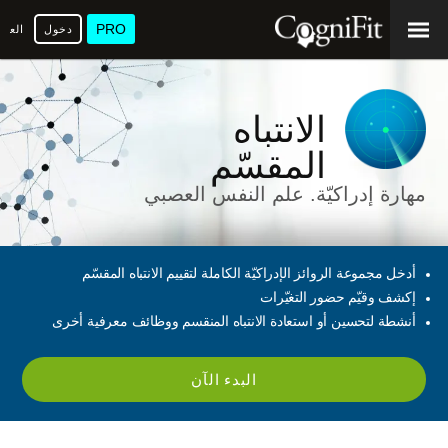
PRO
دخول
العرب
الانتباه
المقسّم
مهارة إدراكيّة. علم النفس العصبي
أدخل مجموعة الروائز الإدراكيّة الكاملة لتقييم الانتباه المقسّم
إكشف وقيّم حضور التغيّرات
أنشطة لتحسين أو استعادة الانتباه المنقسم ووظائف معرفية أخرى
البدء الآن