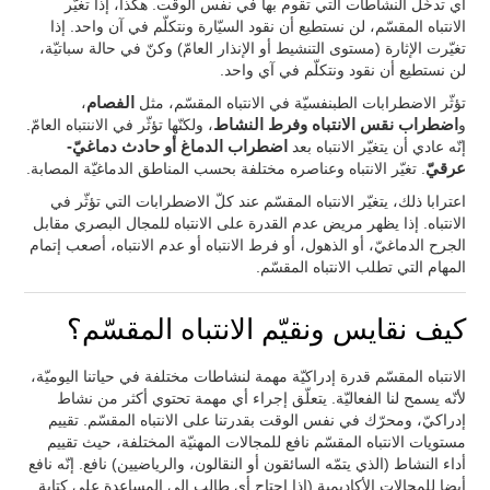
أي تدخّل النشاطات التي تقوم بها في نفس الوقت. هكذا، إذا تغيّر
الانتباه المقسّم، لن نستطيع أن نقود السيّارة ونتكلّم في آن واحد. إذا
تغيّرت الإثارة (مستوى التنشيط أو الإنذار العامّ) وكنّ في حالة سباتيّة،
لن نستطيع أن نقود ونتكلّم في آي واحد.
تؤثّر الاضطرابات الطبنفسيّة في الانتباه المقسّم، مثل
الفصام
،
و
اضطراب نقس الانتباه وفرط النشاط
، ولكنّها تؤثّر في الاننتباه العامّ.
إنّه عادي أن يتغيّر الانتباه بعد
اضطراب الدماغ أو حادث دماغيّ-
عرقيّ
. تغيّر الانتباه وعناصره مختلفة بحسب المناطق الدماغيّة المصابة.
اعترابا ذلك، يتغيّر الانتباه المقسّم عند كلّ الاضطرابات التي تؤثّر في
الانتباه. إذا يظهر مريض عدم القدرة على الانتباه للمجال البصري مقابل
الجرح الدماغيّ، أو الذهول، أو فرط الانتباه أو عدم الانتباه، أصعب إتمام
المهام التي تطلب الانتباه المقسّم.
كيف نقايس ونقيّم الانتباه المقسّم؟
الانتباه المقسّم قدرة إدراكيّة مهمة لنشاطات مختلفة في حياتنا اليوميّة،
لأنّه يسمح لنا الفعاليّة. يتعلّق إجراء أي مهمة تحتوي أكثر من نشاط
إدراكيّ، ومحرّك في نفس الوقت بقدرتنا على الانتباه المقسّم. تقييم
مستويات الانتباه المقسّم نافع للمجالات المهنيّة المختلفة، حيث تقييم
أداء النشاط (الذي يتمّه السائقون أو النقالون، والرياضيين) نافع. إنّه نافع
أيضا للمجالات الأكاديمية (إذا احتاج أي طالب إلى المساعدة على كتابة