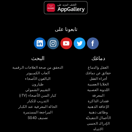
تابعونا على
دماغك
البحث
العقل والدماغ
التحقق من صحة العلاجات الرقمية
حقائق عن دماغك
ألعاب الكمبيوتر
أجزاء العقل
البالغون الأصحاء
الخلايا العصبية
طيارون
اللدونة العصبية
التقييم الشمولي
المعرفة
كبار السن الأصحاء (iTV)
فقدان الذاكرة
التدريب للكبار
الإعاقة الذهنية
الحالة المعرفية عند الكبار
وظائف ذهنية
المراجعة المستمرة
الأعمال التنفيذيّة
تصنيف SG4D
الإدراك الحسى
الانتباه