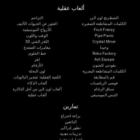
ألعاب عقلية
الشطرنج اون لاين
التزاحم
الكلمات المتقاطعة الصغيرة
العثور عن الحيوات الأليف
Fruit Frenzy
الأزواج الموسيقية
Pipe Panic
الوقت واللون
Crystal Miner
اللغز الفني 3D
وحيدا
مغامرات الضفدع
Robo Factory
خط الحلوى
Ant Escape
لغز
يقودني للجنون
الأرقام
الكلمات المتقاطعة البصرية
لون النحلة
قم بالمطابقة
اللعبة العقلية: تفجير البالونات
فوضى الرياضيات
ألعاب الذكاء
سباق الرخام
ألعاب اون لاين من آجل الذاكرة
التنس الموسيقي
ألعاب عقلية
تمارين
براءة اختراع
البائعين
تطور إدراكى
تدريبات ذهنية
اختبارات ذهنية