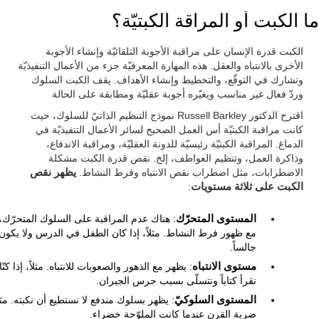
ما الكبت أو المراقة الكبتيّة؟
الكبت قدرة الإنسان على مراقبة الأجوبة التلقائيّة وإنشاء الأجوبة
الأخرى بالانتباه والعقل. هذه المهارة المعرفيّة جزء من الأعمال التنفيذيّة
وتشارك في التوقّع، والتخطيط وإنشاء الأهداف. يقف الكبت السلوك
وردّ فعال غير مناسب ويغيّره أجوبة عقليّة ومطابقة على الحالة
اقترح الدكتور Russell Barkley نموذج التنظيم الذاتيّ للسلوك، حيث
كانت مراقبة الكبتيّة أس العمل الصحيح لسائر الأعمال التنفيذيّة في
الدماغ. المراقبة الكبتيّة رئيسيّة للدونة العقليّة، ومراقبة الاندفاع،
وذاكرة العمل، وتنظيم العواطف، إلخ. نقص قدرة الكبت مشكلة
الاضطرابات، مثل اضطراب نقص الانتباه وفرط النشاط.
يظهر نقص
الكبت على ثلاثة مستويات
:
المستوى المتحرّك
: هناك عدم المراقبة على السلوك المتحرّك،
مع ظهور فرط النشاط. مثلاً، إذا كان الطفل في الدرس ولا يكون
جالساً.
مستوى الانتباه
: يظهر مع الذهور والصعوبات للانتباه. مثلاً، إذا كنّا
نقرأ كتاباً ونتسلّى بسبب جرس الجيران.
المستوى السلوكيّ
: يظهر بسلوك مندفع لا نستطيع أن نكبته. مثلا
ضربة القرن عندما كانت الملوّحة خضراء.