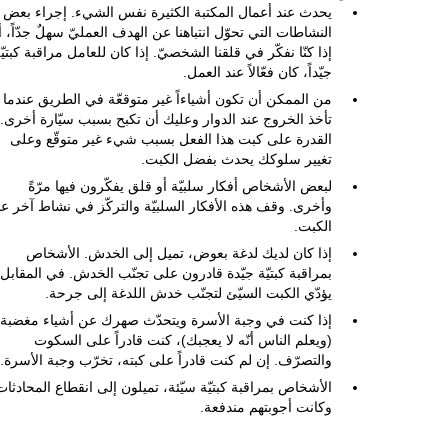
يحدث عند أعمال المكتبة الكثيرة نفس الشيء. إجراء بعض
النشاطات التي تحوّل انتباهنا عن الهدف العمليّ سهلٌ جدّاً، أ
إذا كنّا نفكّر في قلقنا الشخصيّ. إذا كان للعامل مراقبة كبتيّ
جيّداً، كان فعّالاً عند العمل.
من الممكن أن تكون أشياءاً غير متوقعّة في الطريق عندما
تأخذ الخروج عند الدوار وعليك أن تكبح بسبب سيّارة أخرى.
القدرة على كبت هذا الفعل بسبب شيء غير متوقّع وعلى
تغيير سلوكك يحدث بفضل الكبت.
لبعض الأشخاص أفكار سلبيّة أو قلق يفكّرون فيها مرّةً
وأخرى. وقف هذه الأفكار السلبيّة والتركّز في نشاط آخر ع
الكبت.
إذا كان لديك لدغة بعوض، تميل إلى الخدش. الأشخاص
بمراقبة كبتيّة جيّدة قادرون على تجنّب الخدش. في المقابل،
يؤدّي الكبت السيّئ لتجنّب خدش اللدغة إلى جرحة.
إذا كنت في وجبة الأسرة ويتحدّث صهرك عن أشياء مغضبة
(ويعلم الناس أنّه لا يعجبك)، كنت قادراً على السكوت
والتصرّف. إن لم كنت قادراً على كبته، تخرّب وجبة الأسرة.
الأشخاص بمراقبة كبتيّة سيّئة، تميلون إلى انقطاع المحادثات
وكانت أجوبتهم مندفعة.