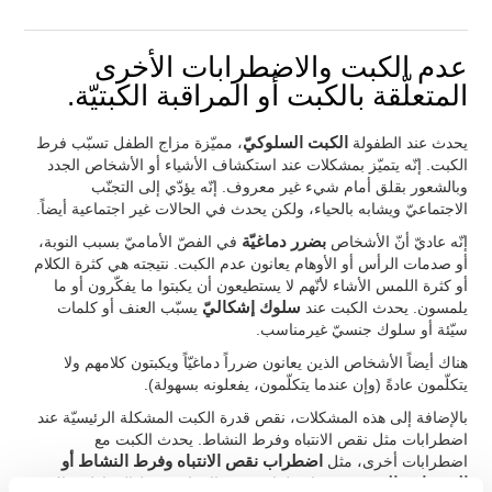
عدم الكبت والاضطرابات الأخرى
المتعلّقة بالكبت أو المراقبة الكبتيّة.
يحدث عند الطفولة
الكبت السلوكيّ
، مميّزة مزاج الطفل تسبّب فرط
الكبت. إنّه يتميّز بمشكلات عند استكشاف الأشياء أو الأشخاص الجدد
وبالشعور بقلق أمام شيء غير معروف. إنّه يؤدّي إلى التجنّب
الاجتماعيّ ويشابه بالحياء، ولكن يحدث في الحالات غير اجتماعية أيضاً.
إنّه عاديّ أنّ الأشخاص
بضرر دماغيّة
في الفصّ الأماميّ بسبب النوبة،
أو صدمات الرأس أو الأوهام يعانون عدم الكبت. نتيجته هي كثرة الكلام
أو كثرة اللمس الأشاء لأنّهم لا يستطيعون أن يكبتوا ما يفكّرون أو ما
يلمسون. يحدث الكبت عند
سلوك إشكاليّ
يسبّب العنف أو كلمات
سيّئة أو سلوك جنسيّ غيرمناسب.
هناك أيضاً الأشخاص الذين يعانون ضرراً دماغيّاً ويكبتون كلامهم ولا
يتكلّمون عادةً (وإن عندما يتكلّمون، يفعلونه بسهولة).
بالإضافة إلى هذه المشكلات، نقص قدرة الكبت المشكلة الرئيسيّة عند
اضطرابات مثل نقص الانتباه وفرط النشاط. يحدث الكبت مع
اضطرابات أخرى، مثل
اضطراب نقص الانتباه وفرط النشاط أو
الوسواس القهري
. عند اضطراب نقص الانتباه وفرط النشاط، هناك