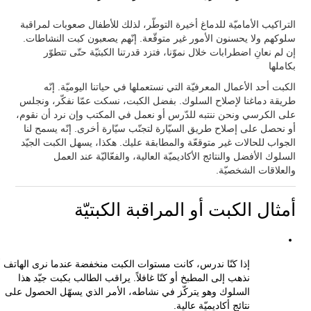
التراكيب الأماميّة للدماغ أخيرة التوطّر، لذلك للأطفال صعوبات لمراقبة
سلوكهم ولا يحسنون الأمور غير متوقّعة. إنّهم يصعبون كبت النشاطات.
إن لم نعانِ اضطرابات خلال نموّنا، فتزد قدرتنا الكبتيّة حتّى تتطوّر
بكاملها
الكبت أحد الأعمال المعرفيّة التي نستعملها في حياتنا اليوميّة. إنّه
طريقة دماغنا لإصلاح السلوك. بفضل الكبت، نسكت عمّا نفكّر، ونجلس
على الكرسي ونحن ننتبه للدّرس أو نعمل في المكتب وإن نرد أن نقوم،
أو نحصل على إصلاح طريق السيّارة لتجنّب سيّارة أخرى. إنّه يسمح لنا
الجواب للحالات غير متوقعّة والمطابقة عليك. هكذا، يسهل الكبت الجيّد
السلوك الأفضل والنتائج الأكاديميّة العالية، والفعّاليّة عند العمل
والعلاقات الشخصيّة.
أمثال الكبت أو المراقبة الكبتيّة
إذا كنّا ندرس، كانت مستوات الكبت منخفضة عندما نرى الهاتف أ
نذهب إلى المطبخ أو كنّا غافلاً. يراقب الطالب بكبت جيّد هذا
السلوك وهو يتركّز في نشاطه، الأمر الذي يسهّل الحصول على
نتائج أكاديميّة عالية.