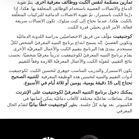
تمارين مصمّمة لنقس الكبت ووظائف معرفية أخرى
. يتمّ تقوية
الدماغ والاتصالات العصبية باستخدام الوظائف المتعلقة بها. هكذا، إذا
درّبنا الكبت باستمرار، تمّ تقوية الاتصالات الدماغية للتركيبات المتعلّقة
بالكبت. هكذا، عندما نحتاج إلى كبت سلوك، تكون الاتصالات سريعة
فعالة، الأمر الذي يحسّن قدرة الكبت.
كوجنيفيت
مؤلّف من فريق الاختصاصيّين بدراسة اللدونة الدماغيّة
وتكوين العصبيّ. إنّه يسمح ابتداع برنامج التنبيه المعرفيّ الشخص لكلّ
مستخدم. يبتدئ هذا البرنامج بتقييم الكبت والأعمال المعرفيّة الأخرى.
يقدّم برنامج التنبيه المعرفيّ لكوجنيففيت تدريباً معرفيّا شخصيّا، بحسب
نتائج التقييم، لتقويّة الكبت والأعمال المعرفيّة اللازمة وفقاً للتقييم.
يكون الاستمرار والتدريب المناسب جوهري لتحسين الكبت. لكوجنيفيت
أدوات التقييم والتنبيه لتحسين هذه الوظيفة المعرفية.
للتنبيه الصحيح
نحتاج إلى 15 دقيقة يومية، يومين أو ثلاثة أيام في الأسبوع.
يمكنك دخول برنامج التنبيه المعرفيّ لكوجنيفيت على الإنترنت
.
هناك نشاطات تفاعليّة مختلفة كألعاب دماغيّة يمكن إتمامها في
الكمبيوتر. بعد نهاية كلّ جلسة، يظهر
كوجنيفيت خطّا بيانيّا
لتقدّم الحال
المعرفي.