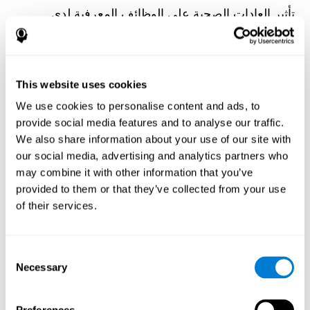
تأثير العادات الصحية على الوظائف المعرفية لدى
مجموعة من مرضى غسيل الكلى
Olczyk, P., Jerzak, P., Letachowicz, K., Gołębiowski, T.,
Krajewska, M., & Kusztal, M. (2023). The Influence of Healthy
Habits on Cognitive Functions in a Group of Hemodialysis
Patients. Journal Of Clinical Medicine, 12(5), 2042.
This website uses cookies
https://doi.org/10.3390/jcm12052042
We use cookies to personalise content and ads, to
انظر النص الكامل للمقالة
provide social media features and to analyse our traffic.
We also share information about your use of our site with
our social media, advertising and analytics partners who
may combine it with other information that you’ve
provided to them or that they’ve collected from your use
of their services.
تقلب سياق البيئة وتعلم الكلمات العرضي: دراسة
الواقع الافتراضي
Consent
Rocabado, F., González Alonso, J., & Duñabeitia, J. A. (2022).
Necessary
Environment Context Variability and Incidental Word Learning: A
Selection
Virtual Reality Study. Brain Sciences, 12(11), 1516.
https://doi.org/10.3390/brainsci12111516