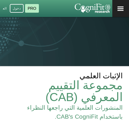
PRO
دخول
العرب
الإثبات العلمي
مجموعة التقييم
المعرفي (CAB)
المنشورات العلمية التي راجعها النظراء
باستخدام CAB's CogniFit.