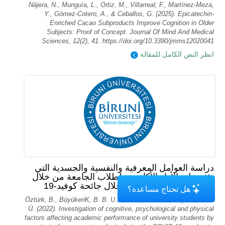
Nájera, N., Munguía, L., Ortiz, M., Villarreal, F., Martínez-Meza,
Y., Gómez-Cotero, A., & Ceballos, G. (2025). Epicatechin-
Enriched Cacao Subproducts Improve Cognition in Older
Subjects: Proof of Concept. Journal Of Mind And Medical
Sciences, 12(2), 41. https://doi.org/10.3390/jmms12020041
انظر النص الكامل للمقالة
دراسة العوامل المعرفية والنفسية والجسدية التي
تؤثر على الأداء الأكاديمي لطلاب الجامعة من خلال
تحليل المكونات الرئيسية خلال جائحة كوفيد-19
هل تحتاج مساعدة؟
Öztürk, B., Büyükeri̇K, B. B. U., Akarsu, R. B. U., & Çeli̇K, Y. B.
Ü. (2022). Investigation of cognitive, psychological and physical
factors affecting academic performance of university students by