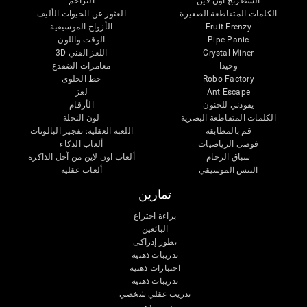
الشطرنج اون لاين
التزاحم
الكلمات المتقاطعة الصغيرة
العثور عن الحيوات الأليف
Fruit Frenzy
الأزواج الموسيقية
Pipe Panic
الوقت واللون
Crystal Miner
اللغز الفني 3D
وحيدا
مغامرات الضفدع
Robo Factory
خط الحلوى
Ant Escape
لغز
يقودني للجنون
الأرقام
الكلمات المتقاطعة البصرية
لون النحلة
قم بالمطابقة
اللعبة العقلية: تفجير البالونات
فوضى الرياضيات
ألعاب الذكاء
سباق الرخام
ألعاب اون لاين من آجل الذاكرة
التنس الموسيقي
ألعاب عقلية
تمارين
براءة اختراع
البائعين
تطور إدراكى
تدريبات ذهنية
اختبارات ذهنية
تدريبات ذهنية
تدريب عقلي شخصي
تدريب ذهنى