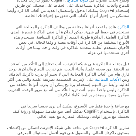
بإدماج أحدث البحوث في
لدونة الدماغ
، CogniFit تطور تداريب محددة
للدماغ وألعاب الذاكرة لمساعدتك على الحفاظ على صحتك. عن طريق
إستخدام CogniFit يمكنك الدخول وإستعمال العديد من ألعاب الذاكرة وأيضا
ستتمكن من إختيار أنواع الألعاب التي تتفق مع إحتياجاتك الخاصة.
الذاكرة
عادة ما تحدد أنواعا مختلفة من وظائف الذاكرة والمعالجة التي
تستخدم في حفظ أي شيء. يمكن للذاكرة أن تعني الذاكرة قصيرة المدى،
الذاكرة العاملة، الذاكرة طويلة المدى أو الذاكرة السياقية. نستخدم هذه
الأنواع المختلفة من الذاكرة في أوقات معينة و وفقا للحالة. في بعض
الأحيان نستخدم أنظمة متعددة للذاكرة في وقت واحد، بينما في أوقات
أخرى نستخدمها في عزلة.
قبل بدء لعبة الذاكرة على شبكة الإنترنت، أنت تحتاج إلى التأكد من أنه قد
تم التحقق من صحته علميا، وأثناء اللعب، يتم تدريب الدماغ والذاكرة. يوجد
فارق هام بين ألعاب الذاكرة المجانية التي لا تختبر أو تدرب ذاكرتك العاملة،
وبين
الألعاب الدماغية
على الإنترنت المصممة بطريقة علمية والتي هي أكثر
فعالية. وأيضا من المهم إستخدام برنامج يمكن أن يدرب أنواعا مختلفة من
الذاكرة وليس واحدا منهم. أنت تريد التأكد من أنه مع مرور الوقت، التدريب
سيكون مفيدا وسيقدم برنامجا كاملا لذاكرتك.
مع ساعة واحدة فقط في الأسبوع، يمكنك أن ترى تحسنا سريعا في
الذاكرة. بإستخدام CogniFit يمكنك أيضا تتبع تقدمك بسهولة و رؤية كيف
تحسنك مع مرور الوقت، ويمكنك المقارنة مع بقية العالم.
تمارين الذاكرة CogniFit هي متاحة على شبكة الإنترنت لتتمكن من إكتشاف
مستوى ذاكرتك الحالي، والحصول على فهم أفضل لمستواك المعرفي