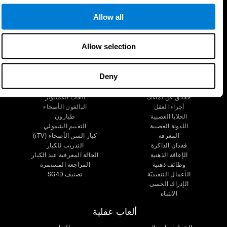
Allow all
تابعونا على
Allow selection
دماغك
البحث
Deny
العقل والدماغ
التحقق من صحة العلاجات الرقمية
حقائق عن دماغك
ألعاب الكمبيوتر
أجزاء العقل
البالغون الأصحاء
الخلايا العصبية
طيارون
اللدونة العصبية
التقييم الشمولي
المعرفة
كبار السن الأصحاء (iTV)
فقدان الذاكرة
التدريب للكبار
الإعاقة الذهنية
الحالة المعرفية عند الكبار
وظائف ذهنية
المراجعة المستمرة
الأعمال التنفيذيّة
تصنيف SG4D
الإدراك الحسى
الانتباه
ألعاب عقلية