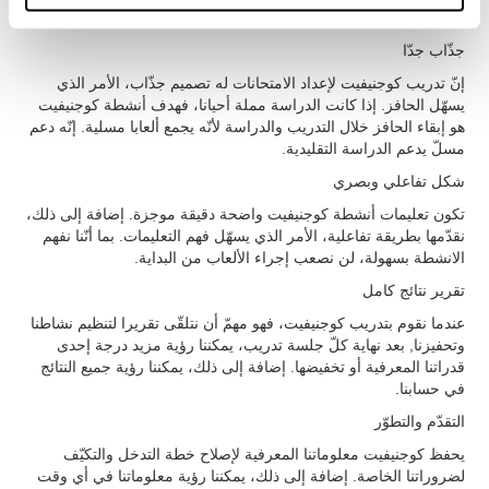
وحتى إن لم نعرف التكنولوجيا أو علم الأعصاب.
جذّاب جدّا
إنّ تدريب كوجنيفيت لإعداد الامتحانات له تصميم جذّاب، الأمر الذي
يسهّل الحافز. إذا كانت الدراسة مملة أحيانا، فهدف أنشطة كوجنيفيت
هو إبقاء الحافز خلال التدريب والدراسة لأنّه يجمع ألعابا مسلية. إنّه دعم
مسلّ يدعم الدراسة التقليدية.
شكل تفاعلي وبصري
تكون تعليمات أنشطة كوجنيفيت واضحة دقيقة موجزة. إضافة إلى ذلك،
نقدّمها بطريقة تفاعلية، الأمر الذي يسهّل فهم التعليمات. بما أنّنا نفهم
الانشطة بسهولة، لن نصعب إجراء الألعاب من البداية.
تقرير نتائج كامل
عندما نقوم بتدريب كوجنيفيت، فهو مهمّ أن نتلقّى تقريرا لتنظيم نشاطنا
وتحفيزنا, بعد نهاية كلّ جلسة تدريب، يمكننا رؤية مزيد درجة إحدى
قدراتنا المعرفية أو تخفيضها. إضافة إلى ذلك، يمكننا رؤية جميع النتائج
في حسابنا.
التقدّم والتطوّر
يحفظ كوجنيفيت معلوماتنا المعرفية لإصلاح خطة التدخل والتكيّف
لضروراتنا الخاصة. إضافة إلى ذلك، يمكننا رؤية معلوماتنا في أي وقت