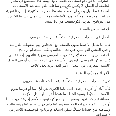
اختبارات الدخول أو امتحانات عامة، لأنّها مهمّة جدّاً لنستطيع أن نختار
الجامعة أو العمل. لا يكفي تكريس ساعات للدراسة عند الامتحانات
المهمة فقط، بل يجب أن نخطّط ونحفظ معلومات كثيرة. إذا أردنا تقوية
قدراتنا المعرفية المعلّقة بهذه الأنشطة، يمكننا استعمال حسابنا الخاص
في البرنامج الفردي لكوجنيفيت من 16 سنة.
الاختصاصيون بالصحة
العمل في القدرات المعرفية المتعلّقة بدراسة المرضى
غالبا ما نعمل الاختصاصيون بالصحة مع أشخاص لهم صعوبات للدراسة
وحتى الفشل الدراسي. في هذه الحالة، يمكننا استخدام برنامج
الاختصاصيين بالصحة لإدارة تدريب المرضى ورؤية نتائجهم. إضافة إلى
ذلك، يمكن المرضى يقومون بالأنشطة في غرفة الطبيب أو في المنزل
(التنبيه المعرفي من البعد)، الأمر الذي يزيد تعدّد علاجنا.
الأقرباء ومقدّمو الرعاية
تقوية القدرات المعرفية المتعلّقة بإعداد امتحانات عند قريبي
كأننا آباء أو أقرباء، إحدى اهتماماتنا الكبرى هي أنّ ابننا أو قريبنا يقوم
بالامتحانات جيّدا. بسوء الحظ، ما عندنا أحيانا الوسائل اللازمة
لمساعدتهم كما نريد. يسمح لنا برنامج كوجنيفيت للأسر إدارة تدريب ابننا
أو قريبنا لتقوية قدراته المعرفية ويمكننا دعم دراسته. يمكننا رؤية نتائجه
ونشاطه من حسابنا سهلاً. يمكن استخدام برنامج كوجنيفيت للأسر من
7 سنوات.