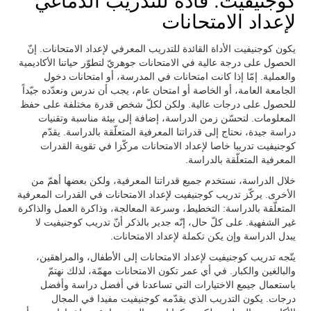
كوجنيفيت: قادة للتدريب الدماغي
لإعداد الامتحانات
يكون كوجنيفيت الأداة القائدة للتدريب المعرفي لإعداد الامتحانات. إنّ
الحصول على درجة عالية في الامتحانات جوهريّ لتطوّر حياتنا الأكاديمية
والعملية. إمّا إذا كانت امتحانات في المدرسة، أو امتحانات دخول
الجامعة العامة، أو الخاصة أو امتحان عام، يجب أن ندرس ونعدّده جيّداً
للحصول على درجات عالية. ولكن لكلّ شخص قدرة مختلفة على حفظ
المعلومات. لتحسّن زمن الدراسة، إضافة إلى بيئة مناسبة وتقنيات
دراسة جيدة، نحتاج إلى قدراتنا المعرفية المتعلّقة بالدراسة. يقدّم
كوجنيفيت تدريبا خاصا لإعداد الامتحانات مركّزا في تقوية القدرات
المعرفية المتعلّقة بالدراسة.
خلال الدراسة، نستخدم جميع قدراتنا المعرفية، ولكن بعضها أهمّ من
الأخرى. يركّز تدريب كوجنيفيت لإعداد الامتحانات في القدرات المعرفية
المتعلّقة بالدراسة: التخطيط، وسرعة المعالجة، وذاكرة العمل والذاكرة
غير الشفهية. على كلّ حال، إنّه جدير بالذكر أنّ تدريب كوجنيفيت لا
يبدل الدراسة وإن يكن تكملة لإعداد الامتحانات.
يتّجه تدريب كوجنيفيت لإعداد الامتحانات إلى الأطفال، والمراهقين،
والبالغين والكبار. في أي عمر تكون الامتحانات مهمّة، لذلك نهتمّ
باستعمال جيمع الاختيارات التي تساعدنا في أفضل دراسة وأفضل
درجات. يكون التدريب الذي يقدّمه كوجنيفيت مفيدا في المجال