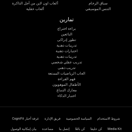
سباق الرخام
ألعاب اون لاين من آجل الذاكرة
التنس الموسيقي
ألعاب عقلية
تمارين
براءة اختراع
البائعين
تطور إدراكى
تدريبات ذهنية
اختبارات ذهنية
تدريبات ذهنية
تدريب عقلي شخصي
تدريب ذهنى
العاب الرياضيات الممتعة
فهم القراءة
الأطفال الموهوبون
معارك الدماغ
اختبار الذكاء
شروط الاستخدام
السياسة الخصوصية
فريق الإدارة
غرفة أخبار CogniFit
Media Kit
كن حليفا
كن بائعًا
إتصل بنا
مساعدة
بيان إمكانية الوصول