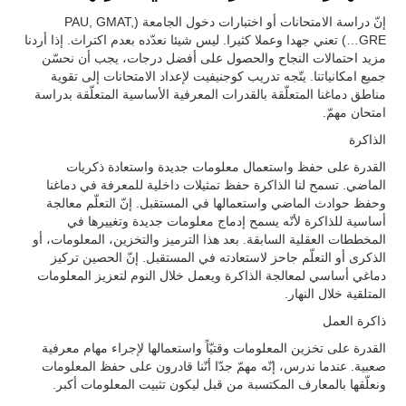
إنّ دراسة الامتحانات أو اختبارات دخول الجامعة (PAU, GMAT,
GRE…) تعني جهدا وعملا كثيرا. ليس شيئا نعدّده بعدم اكتراث. إذا أردنا
مزيد احتمالات النجاح والحصول على أفضل درجات، يجب أن نحسّن
جميع امكانياتنا. يتّجه تدريب كوجنيفيت لإعداد الامتحانات إلى تقوية
مناطق دماغنا المتعلّقة بالقدرات المعرفية الأساسية المتعلّقة بدراسة
امتحان مهمّ.
الذاكرة
القدرة على حفظ واستعمال معلومات جديدة واستعادة ذكريات
الماضي. تسمح لنا الذاكرة حفظ تمثيلات داخلية للمعرفة في دماغنا
وحفظ حوادث الماضي واستعمالها في المستقبل. إنّ التعلّم معالجة
أساسية للذاكرة لأنّه يسمح إدماج معلومات جديدة وتغييرها في
المخططات العقلية السابقة. بعد هذا الترميز والتخزين، المعلومات، أو
الذكرى أو التعلّم جاحز لاستعادته في المستقبل. إنّ الحصين تركيز
دماغي أساسي لمعالجة الذاكرة ويعمل خلال النوم لتعزيز المعلومات
المتلقية خلال النهار.
ذاكرة العمل
القدرة على تخزين المعلومات وقتيّاً واستعمالها لإجراء مهام معرفية
صعبية. عندما ندرس، إنّه مهمّ جدّا أنّنا قادرون على حفظ المعلومات
ونعلّقها بالمعارف المكتسبة من قبل ليكون تثبيت المعلومات أكبر.