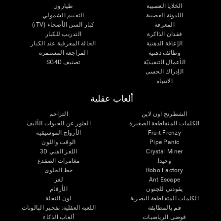
الخلايا العصبية
طيارون
اللدونة العصبية
التقييم الشمولي
المعرفة
كبار السن الأصحاء (iTV)
فقدان الذاكرة
التدريب للكبار
الإعاقة الذهنية
الحالة المعرفية عند الكبار
وظائف ذهنية
المراجعة المستمرة
الأعمال التنفيذيّة
تصنيف SG4D
الإدراك الحسى
الانتباه
ألعاب عقلية
الشطرنج اون لاين
التزاحم
الكلمات المتقاطعة الصغيرة
العثور عن الحيوات الأليف
Fruit Frenzy
الأزواج الموسيقية
Pipe Panic
الوقت واللون
Crystal Miner
اللغز الفني 3D
وحيدا
مغامرات الضفدع
Robo Factory
خط الحلوى
Ant Escape
لغز
يقودني للجنون
الأرقام
الكلمات المتقاطعة البصرية
لون النحلة
قم بالمطابقة
اللعبة العقلية: تفجير البالونات
فوضى الرياضيات
ألعاب الذكاء