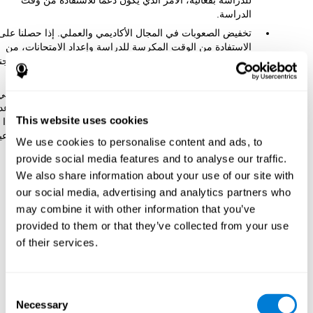
للدراسة بفعالية، الأمر الذي يكون دعما للاستفادة من وقت
الدراسة.
تخفيض الصعوبات في المجال الأكاديمي والعملي. إذا حصلنا على
الاستفادة من الوقت المكرسة للدراسة وإعداد الامتحانات، من
الممكن أن نخفّض المشاكل الأكاديمية. هكذا، يمكننا تحسّن نتائجنا
الأكاديمية واختيار أفضل مراكز الدراسة أو وظائف.
تعزيز التطوّر الاجتماعي-العاطفي. إذا حصلنا على أكثر فعالية في
دراستنا، إضافة إلى الحصول على أكثر وقتا لنا، يمكننا تخفيض عد
This website uses cookies
الثقة بنفسنا، والقلق أمام الامتحانات وتحسّن احترام الذات. هذا
يمكن أن يكون له عواقب إيجابية جدّا لصحتنا العاطفية والاجتماعي
We use cookies to personalise content and ads, to
provide social media features and to analyse our traffic.
كيف يقوّي الوظيفة المعرفية؟
We also share information about your use of our site with
our social media, advertising and analytics partners who
عندما نقوم بمهمة تنبيه معرفية، يقوّي دماغنا الاتّصالات اللازمة لإجراء
may combine it with other information that you’ve
المهمّة هذه. إنّ تقوية الاتّصالات المعرفية مفيدة ليمكن دماغنا أن يجيب
provided to them or that they’ve collected from your use
بطريقة صحيحة المرة المقبلة التي يجب أن يواجه فيها هذه الحالة.
of their services.
هكذا، عندما ننشّط الدماغ بطريقة صحيحة بفضل أنشطة التنبيه
المعرفي، يمكن الدماغ استعمال هذه الاتّصالات القوية ليجد الأنشطة
الأخرى سهلة، مثل الدراسة. يعني إذا نقوّي المقدرات المعرفية
المتعلّقة بالدراسة، يمكننا الاكتساب أفضل موارد معرفية للدراسة.
Consent
Necessary
Selection
إنّ دماغنا قادر على إجراء هذا التكيّف بفضل اللدونة الدماغية، معروفة