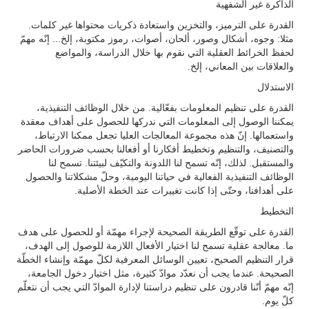
الذاكرة غير الشفهية
القدرة على الترميز، والتخزين واستعادة ذكريات محتواها غير كلمات.
مثلا: وجوه، أشكال وصور، ألحان، أصوات، رموز مكتوبة، إلخ... إنّه مهمّ
لحفظ الخرائط العقلية التي نقوم بها خلال الدراسة، والمواضع
والعلاقات بين المعاني، إلخ.
الاستدلال
القدرة على تنظيم المعلومات بفعّالية. من خلال الوظائف التنفيذية،
يمكننا الوصول إلى المعلومات التي ندركها للحصول على أهداف معقدة
واستعمالها. إنّ هذه مجموعة المعالجات العليا تجعل ممكنا الارتباط،
والتصنيف، والتنظيم وتخطيط أفكارنا أو أفعالنا بحسب ضرورات الحاضر
والمستقبل. لذلك، إنّه تسمح لنا اللدونة والتكيّف لبيئتنا. تسمح لنا
الوظائف التنفيذية الفعالية في حياتنا اليومية، وحلّ مشكلاتنا والحصول
على أهدافنا، وحتّى إذا كانت تغييرات عند الخطة الأصلية.
التخطيط
القدرة على توقّع الطريقة الصحيحة لإجراء مهمّة أو للحصول على هدف
ما. معالجة عقلية تسمح لنا اختيار الأفعال اللازمة للوصول إلى الهدف،
قرار التنظيم الصحيح، تعيين الوسائل المعرفية لكلّ مهمّة وإنشاء الخطّة
الصحيحة. عندما يجب أن نعدّد موادّ كثيرة، مثل اختبار دخول الجامعة،
إنّه مهمّ أنّنا قادرون على تنظيم دراستنا لإدارة الموادّ التي يجب أن نتعلّم
كلّ يوم.