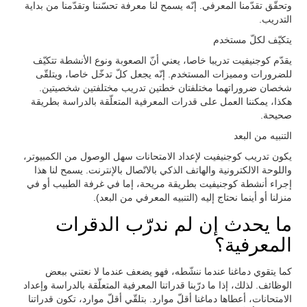
وتحقّق تقدّمنا المعرفي. إنّه يسمح لنا معرفة تحسّننا وتقدّمنا من بداية
التدريب.
يتكيّف لكلّ مستخدم
يقدّم كوجنيفيت تدريبا خاصا، يعني أنّ الصعوبة ونوع الأنشطة تتكيّف
للضرورات ومميزات المستخدم. إنّه يجعل كلّ تدخّل خاصا، ويتلقّى
شخصان ضروراتهما مختلفتان خطتين تدريب مختلفتين شخصيتين.
هكذا، يمكننا العمل على قدرات المعرفية المتعلّقة بالدراسة بطريقة
صحيحة.
التنبيه من البعد
يكون تدريب كوجنيفيت لإعداد الامتحانات سهل الوصول من الكمبيوتر،
واللوحة الالكترونية والهاتف الذكي بالاتّصال بالإنترنت. يسمح لنا هذا
إجراء أنشطة كوجنيفيت بطريقة مريحة، إما في غرفة الطبيب أو في
منزلنا أو أينما نحتاج إليه (التنبيه المعرفي من البعد).
ما يحدث إن لم ندرّب الدقرات
المعرفية؟
كما يتقوي دماغنا عندما ننشّطه، فهو يضعف عندما لا نعتني ببعض
الوظائف. لذلك، إذا ما درّبنا قدراتنا المعرفية المتعلّقة بالدراسة وإعداد
الامتحانات، أعطاها دماغنا أقلّ موارد. بتلقّي أقلّ موارد، تكون قدراتنا