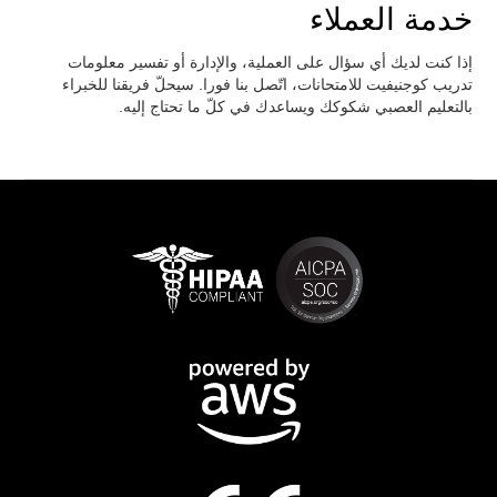
خدمة العملاء
إذا كنت لديك أي سؤال على العملية، والإدارة أو تفسير معلومات
تدريب كوجنيفيت للامتحانات، اتّصل بنا فورا. سيحلّ فريقنا للخبراء
بالتعليم العصبي شكوكك ويساعدك في كلّ ما تحتاج إليه.