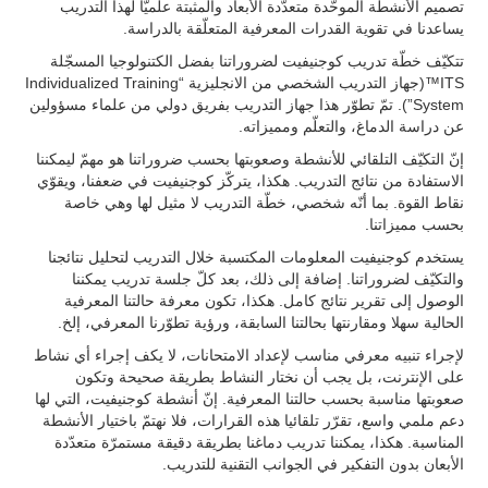
تصميم الأنشطة الموحّدة متعدّدة الأبعاد والمثبتة علميّا لهذا التدريب
يساعدنا في تقوية القدرات المعرفية المتعلّقة بالدراسة.
تتكيّف خطّة تدريب كوجنيفيت لضروراتنا بفضل الكتنولوجيا المسجّلة
ITS™(جهاز التدريب الشخصي من الانجليزية “Individualized Training
System”). تمّ تطوّر هذا جهاز التدريب بفريق دولي من علماء مسؤولين
عن دراسة الدماغ، والتعلّم ومميزاته.
إنّ التكيّف التلقائي للأنشطة وصعوبتها بحسب ضروراتنا هو مهمّ ليمكننا
الاستفادة من نتائج التدريب. هكذا، يتركّز كوجنيفيت في ضعفنا، ويقوّي
نقاط القوة. بما أنّه شخصي، خطّة التدريب لا مثيل لها وهي خاصة
بحسب مميزاتنا.
يستخدم كوجنيفيت المعلومات المكتسبة خلال التدريب لتحليل نتائجنا
والتكيّف لضروراتنا. إضافة إلى ذلك، بعد كلّ جلسة تدريب يمكننا
الوصول إلى تقرير نتائج كامل. هكذا، تكون معرفة حالتنا المعرفية
الحالية سهلا ومقارنتها بحالتنا السابقة، ورؤية تطوّرنا المعرفي، إلخ.
لإجراء تنبيه معرفي مناسب لإعداد الامتحانات، لا يكف إجراء أي نشاط
على الإنترنت، بل يجب أن نختار النشاط بطريقة صحيحة وتكون
صعوبتها مناسبة بحسب حالتنا المعرفية. إنّ أنشطة كوجنيفيت، التي لها
دعم ملمي واسع، تقرّر تلقائيا هذه القرارات، فلا نهتمّ باختيار الأنشطة
المناسبة. هكذا، يمكننا تدريب دماغنا بطريقة دقيقة مستمرّة متعدّدة
الأبعان بدون التفكير في الجوانب التقنية للتدريب.