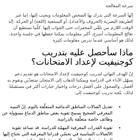
سرعة المعالجة
إنّها السرعة التي يدرك بها الشخص المعلومات ويجيب إليها، إما عبر
الطريقة البصرية (الحروف والأعداد)، أو السمعية (اللغة) أو الحركة. إنّه
الوقت اللازم من تلقّي المحفزات حتى الجواب إليها. كلّما نستطيع أن
نعالج المعلومات أسرع، أكثر معلومات يمكننا حفظها في جلسة واحدة،
لذلك هو أساسي عندما ندرس معلومات كثيرة
ماذا سأحصل عليه بتدريب
كوجنيفيت لإعداد الامتحانات؟
إنّ الهدف النهائي لتدريب كوجنيفيت لإعداد الامتحانات هو تقديم دعم
يسهّل الأداء في الدراسة ويمكننا الذهاب إلى الامتحان ستعدّين ونقوم به
أفضل، والصحول على أفضل درجات واختيار خيارات أكثر في مستقبلنا.
لذلك، يتّجه تدريب كوجنيفيت إلى:
تعديل اتّصالات المناطق الدماغية المتعلّقة بالنوم. إنّ التنبيه
المعرفي الصحيح يسمح تقوية بعض مناطق الدماغ مسؤولة عن
وظائف خاصة متعلّقة بالدراسة.
تقوية القدرات المعرفية المهمّة للدراسة. قد تساعد تقوية
الاتّصالات المناسبة في تحسّن قدراتنا المعرفية التي نحتاج إليها