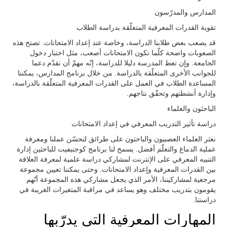
المدارس والمدرّسون
تقوية القدرات المعرفية المتعلّقة بدراسة الطلاب
قد يصعب بعض طلابنا الدراسة، وخاصة عند إعداد الامتحانات. تصتح هذه
الصعوبات واضحة كلّما تكون الامتحانات أصعب، مثل اختبار دخول
الجامعة. وإن تعط المدرسة دليلا للدراسة، إنّه مهمّ أن نقدّم دعما
للجوانب الأخرى المتعلّقة بالدراسة. من خلال برنامج المدارس، يمكننا
المساعدة الطلاب في العمل على القدرات المعرفية المتعلّقة بالدراسة،
وإدارة أنشطتهم وتحقّق نتاجهم.
الباحثون والعلماء
دراسة تأثير التدريب المعرفي في إعداد الامتحانات
نعثر العلماء العصبيون والباحثون على طرائق لتحسّن عملنا ومعرفة
عملية الدماغ والتعلّم أفضل. يسمح لنا برنامج كوجنيفيت للباحثين إدارة
التنبيه المعرفي على الإنترنت لمشاركي دراسة علمية لمعرفة العلاقة
بين القدرات المعرفية وإعداد الامتحانات. وحتى يمكننا تعيين مجموعة
مرجعية لمشاركيننا، الأمر الذي يجعل مشاركي هذه المجموعة أنّهم
يقومون بتدريب مختلف وهو يساعد في مراقبة المتغيرات الغريبة في
دراستنا.
المهارات المعرفية التي يدرّبها