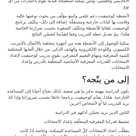
الأكاديمي والعملي، ولكن يمكننا استعماله عندما نقوم باختبارات من أي
نوع.
لأنشطة كوجنيفيت دعم علمي واسع مؤلّف من بحوث نوعيتها عالية
وقامت بها كيانات خارجية ومستقلّة. إضافة إلى ذلك، يتكيّف برنامج
كوجنيفيت تلقائيا للأنشطة وتتكيّف الصعوبة بحسب ضرارتنا الخاصة.
هكذا، يتمّ تعديل خطة التدريب وفقا لتقدّمنا لتحسّن النتائج.
يمكننا الوصول إلى الأنشطة هذه من أجهزة مختلفة بالاتّصال بالإنترنت:
الكمبيوتر، واللوحة الالكترونية والهاتف الذكي. من خلال ألعابها المختلفة
للتنبيه المعرفية ومهام التقييم المعرفي، يقوي تدريب كوجنيفيت لإعداد
الامتحانات القدرات المعرفية الأساسية المتعلّقة بالدرس وإعداد
الامتحانات.
إلى من يتّجه؟
يكون الدراسة مهمة بدقر ما هي صعبة، لذلك نحتاج أحيانا إلى المساعدة
الخارجية. هكذا، يقدّم كوجنيفيت برنامجا خاصّا بحسب ضروراتنا وإذا كنا
نريد التدريب لنا أو لأشخاص آخرين:
الناس الذين يريد تحسّن أدائهم في الدراسة
تنشيط قدراتنا المعرفية المتعلّقة بإعداد الامتحانات
يتطلّب إعداد الامتحانات كلّ المساعدة الممكنة، وخاصة إذا كانت