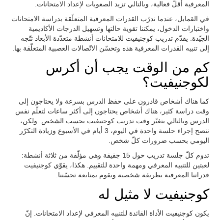
المعرفية أقلّ فعالية، وبالتالي تزيد الصعوبات لإعداد الامتحانات.
في القمابل، عندما ندرّب القدرات المعرفية المتعلّقة بدراسة الامتحانات
واختبارات الدخول، يمكننا تقوية حالتها وتسهيل الدرجات الأكاديمية
الجيّدة. يقدّم تدريب كوجنيفيت للامتحانات أنشطة متعدّدة الأبعاد تتّجه
إلى تنبيه القدرات المعرفية هذه وتحسّن الاتّصالات العصبية المتعلّقة بها.
كم من الوقت يجب أن أكرس
لكوجنيفيت؟
كما هناك أشخاص قادرون على حفظ الدرس بسرعة ولا يحتاجون إلى
وقت دراسة كثير، هناك أشخاص يحتاجون إلى أكثر ساعات لتعلّم نفس
الدرس وبالتالي يتغيّر وقت تدريب كوجنيفيت بحسب الشخص. ولكن،
ننصح إجراء حلسة واحدة في اليوم، 3 أيام في الأسبوع وزيادة التكرّر
اليومي بحسب ضرورات كلّ شخص.
تدوم كلّ جلسة تدريب حول 15 جقيقة وهي مؤلّفة من ثلاثة أنشطة:
لعبتين للتنبيه المعرفي ومهمة واحدة للتقييم. هكذا، يقوّي كوجنيفيت
قدراتنا المعرفية بطريقة شخصية ويقوم بمتابعة تحسّننا.
كوجنيفيت لا مثيل له
يكون كوجنيفيت الأداة القائدة للتنبيه المعرفي لإعداد الامتحانات. إنّ