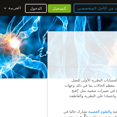
العربية
ت من الأجل المتخصصين
التسجيل
الدخول
لحسابات النظرية الأولى للعقل
. معظم الحالات بما في ذلك وجهات
ضح في تعبيرات شعبية مثل "إفتح
واعتمادا على النظرية والعاطفة,
فية
والعلوم العصبية
تشارك حاليا في
ئنات حية ونشيطة
ومفكِّرة
, تستخدم