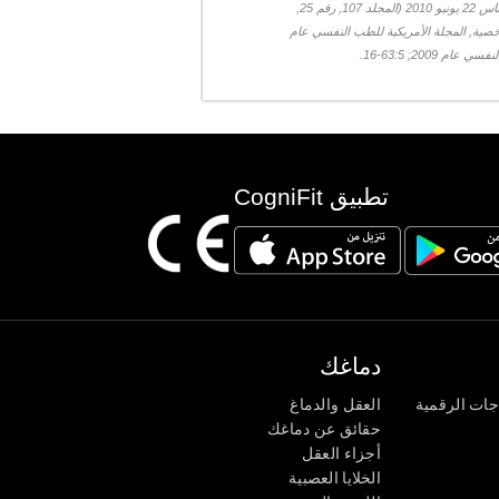
كناوسير ن. الخصوصية الوظيفية في الدماغ البشري: نافذة على العمارة الفنية للعقل. بناس 22 يونيو 2010 (المجلد 107, رقم 25,
خصية, المجلة الأمريكية للطب النفسي عام
200; 63:5-16.
تطبيق CogniFit
دماغك
جات الرقمية
العقل والدماغ
حقائق عن دماغك
أجزاء العقل
الخلايا العصبية