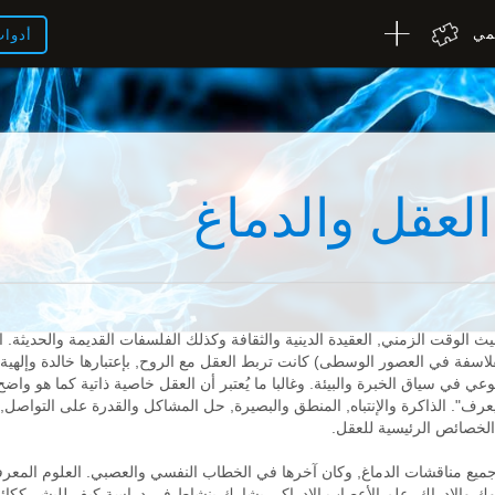
لمي
أدوا
العقل والدماغ
الوقت الزمني, العقيدة الدينية والثقافة وكذلك الفلسفات القديمة والحديثة. ا
سفة في العصور الوسطى) كانت تربط العقل مع الروح, بإعتبارها خالدة وإلهية
لوعي في سياق الخبرة والبيئة. وغالبا ما يُعتبر أن العقل خاصية ذاتية كما هو وا
ف". الذاكرة والإنتباه, المنطق والبصيرة, حل المشاكل والقدرة على التواصل, 
الخصائص الرئيسية للعقل.
ع مناقشات الدماغ, وكان آخرها في الخطاب النفسي والعصبي. العلوم المعر
سلوك والإدراك. علم الأعصاب الإدراكي يشارك بنشاط في دراسة كيف للبشر ككا