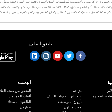
[2]
 إلى العقل. أنو. القس. سيكولج. 2002. 53:1-25
جبارد جو العقل و الدماغ, والإضطرابات الش
[4]
لى نشاط الدماغ: أدلة دراسات التصوير الدماغي والعلاج النفسي وتأثير الدواء الوهمي. نورد ج الطب النفسي عام 9
تابعونا على
ة
البحث
اين
التزاحم
التحقق من صحة العلا
اطعة الصغيرة
العثور عن الحيوات الأليف
ألعاب الكمبيوتر
الأزواج الموسيقية
البالغون الأصحاء
الوقت واللون
طيارون