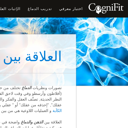
اختبار معرفي
تدريب الدماغ
الإثبات الع
العلاقة بين 
تصورات ونظريات
الدماغ
تختلف من حيث 
(أفلاطون وأرسطو وفي وقت لاحق الفلا
النظر الحديثة, تصنِّف العقل والفكر وا
عقلك", "إحذفه من عقلك" أو " عقلي يعر
الكآبة
و العمليات اللاوعية هي من بين 
العلاقة بين
الذهن
والدماغ
واضحة في جمي
فهم كيفية تفاعُل عمليات الدماغ وال