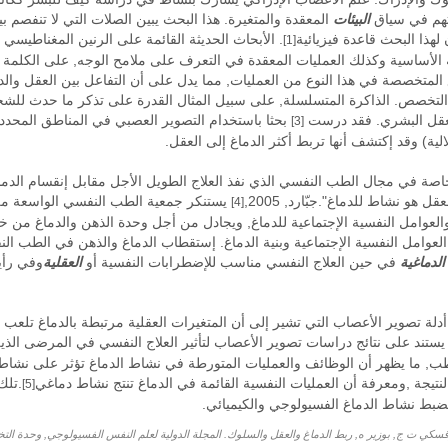
اتهم في سياق
البيئات
المعقدة والمتغيرة. هذا البحث يبين الصلات التي لا تنفصم ب
 لهذا البحث قاعدة فيزيائية
. الأبحاث الحديثة القائمة على الرنين المغناطيسي
[1]
الأساسية وكذلك العمليات المعقدة في التعرف على ملامح الوجه, على الكلمة و
متخصصة في هذا النوع من العمليات, مما يدل على أن التفاعل بين العقل والد
التخصص. الذاكرة المتسلسلة, على سبيل المثال القدرة على تذكر ما حدث للشخ
لعقل البشري. فقد درست
بحثا باستخدام التصوير العصبي في المناطق المحدد
[3]
لية) وقد إكتشف أنها تربط أكثر الدماغ إلى العقل.
هو نشاط للدماغ".جبّارد, 2005,
يستنكر جمعية الطب النفسي الواسعة من ا
[4]
 والعوامل النفسية الإجتماعية للدماغ, ويجادل من أجل وحدة الذهن والدماغ من خل
ن العوامل النفسية الإجتماعية وبنية الدماغ. إستقطاب الدماغ والذهن في الطب الن
الدماغية
في حين العلاج النفسي مناسب للإضطرابات النفسية أو
العقلية
وفي رأي
دلة تصوير الأعصاب التي تشير إلى أن المتغيرات العقلية مرتبطة بالدماغ تلعب د
ج يستند على نتائج دراسات تصوير الأعصاب لتأثير العلاج النفسي في المرضى الذ
قطب, ما يظهر أن الوظائف والعمليات المتورطة في نشاط الدماغ تؤثر على نشاط ا
تيجة ,ومعرفة أن العمليات النفسية القائمة في الدماغ تنتج نشاط دماغي
.تلك
[5]
يضبط نشاط الدماغ الفسيولوجي والكيميائي.