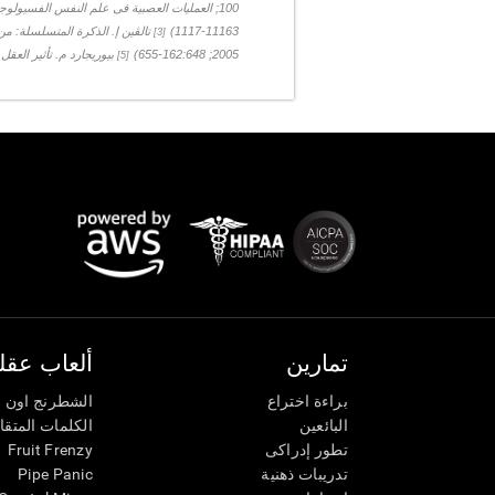
100; العمليات العصبية فى علم النفس الفسيولوجي السريري
11163-1117)
تالڤين إ. الذكرة المتسلسلة: من العقل
[3]
2005; 162:648-655)
بيوريجارد م. تأثير العقل ع
[5]
تمارين
ألعاب عقلي
براءة اختراع
الشطرنج اون ل
البائعين
الكلمات المتق
تطور إدراكى
Fruit Frenzy
تدريبات ذهنية
Pipe Panic