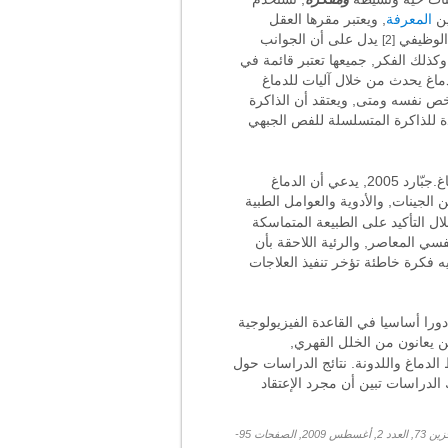
ين
المعرفة
, ويعتبر مقرها العقل
 الوظيفي
يدل على أن الجوانب
[2]
كذلك الفكر, جميعها تعتبر قائمة في
ماغ يحدث من خلال آليات للدماغ
ص نفسه ومتى, ويعتقد أن الذاكرة
ة للذاكرة المتسلسلة للفص الجبهي
العلاقة بين العقل والذهن لديها أهمية خاصة في مجال الطب النفسي الذي نفذ العلاج الطويل الأجل مقابل إنقسام الدماغ.جبّارد 2005, يدعي أن الدماغ
لجينات, والأدوية والعوامل الطبية
ال التأكيد على الطبيعة المتماسكة
فسي المعاصر, والرئية اللاحقة بأن
ه فكرة خاطئة تؤخر تنفيذ العلاجات
ورا أساسيا في القاعدة الفيزيولوجية
ين يعانون من الخلل القهري,
لدماغ واللدونة. نتائج الدراسات حول
 الدراسات تبين أن مجرد الإعتقاد
ماكين س, غرامن ك, جونغ ت, سيجنوڤسكي ت ج, بوزير ه, ربط الدماغ والعقل والسلوك. المجلة الدولية لعلم النفس الفسيولوجي, وحدة التخزين 73, العدد 2, أغسطس 2009, الصفحات 95-