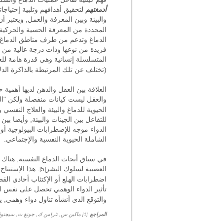
أدمغتهم
لتحقيق أهدافهم وتلبية إحتياج
والبيئة وبين المعرفة والعمل, ويعتبر أن
المحددة من المعرفة الحسية والحركية 
الدماغ وتدعم من طرف مناطق الدماغ ال
فريدة من نوعها وذات درجة عالية من 
المتسلسلة إنسانية وهي قدرة هامة ل
(تختلف عن تلك المرتبطة بالذاكرة الدلا
والعقل ليست كيانات منفصلة ولكن "العقل 
الحيوية للدماغ والبيئة والعلاج النفسي
للتفاعل بين الجينات والبيئة, وأيضا بي
الدواء موجه للإضطرابات البيولوجية أو
الشاملة الحيوية النفسية والإجتماعي.
في سياق أبحاث الدماغ النفسية, هناك أ
العصبية لسلوك البشر
. هذا الإستنتا
[5]
اضطرابات الهلع أو الإكتئاب أحادي ال
تأثير الدواء الوهمي تحصل على نفس الن
والتوقع الذي أنشأه تناول دواء وهمي, 
المراجع
[1]