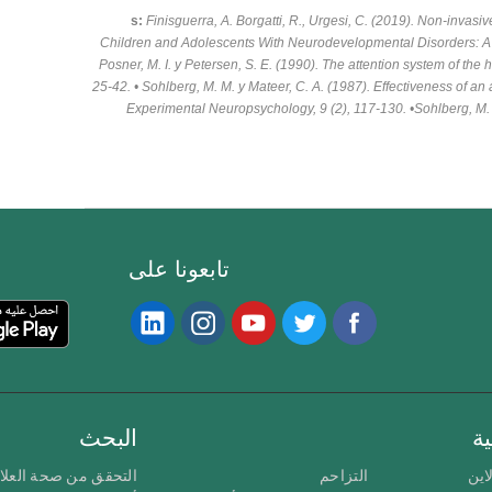
Finisguerra, A. Borgatti, R., Urgesi, C. (2019). Non-invasiv
Children and Adolescents With Neurodevelopmental Disorders: A sy
Posner, M. I. y Petersen, S. E. (1990). The attention system of t
25-42. • Sohlberg, M. M. y Mateer, C. A. (1987). Effectiveness of an 
Experimental Neuropsychology, 9 (2), 117-130. •Sohlberg, M. M
تابعونا على
ة
البحث
اين
التزاحم
التحقق من صحة العلا