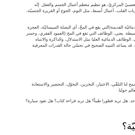
عصبيّ المركزيّ، هو تنظيم معظم أعمال الجسم والعقل. إنّه
بات القلب، أعمال أبسط، مثل النوم، الجوع أو الغريزة الجنسيّة،
غيّة القديمة(التي يقع في المخّ، أي البصلة السيسائيّة، العجرة
لبسيطة. يعني، الوظائف التي تقع في المخ (العمود الفقري، وجسر
لوظائف الدماغية العليا مثل الاستدلال، والذاكرة والانتباه
 قد يساعد التنبيه الصحيح في تحسّن حالة القدرات المعرفية
مح لنا التلقّي، الاختيار، التخزين، التحوّل، التحضير والاستعادة
الم حولنا.
حد. هل تريد فطورا طيباً؟ هل تريد قراءة كتاب؟ هل تقود سيارة؟
ّة؟