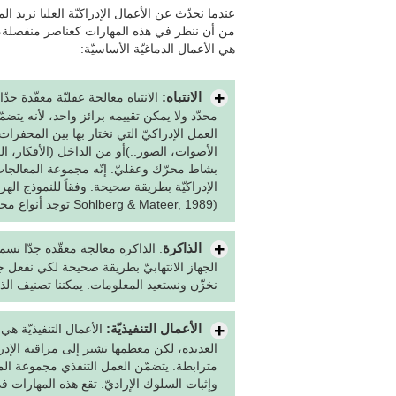
عندما نحدّث عن الأعمال الإدراكيّة العليا نريد الم
من أن ننظر في هذه المهارات كعناصر منفصلة، علي
هي الأعمال الدماغيّة الأساسيّة:
الانتباه:
الانتباه معالجة عقليّة معقّدة ج
محدّد ولا يمكن تقييمه برائز واحد، لأنه يتضم
العمل الإدراكيّ التي نختار بها بين المحفزا
الأصوات، الصور..)أو من الداخل (الأفكار، ال
بشاط محرّك وعقليّ. إنّه مجموعة المعالجات
Sohlberg & Mateer, 1989) توجد أنواع مختلفة من الانتباه بحسب تعقيده:
الذاكرة
: الذاكرة معالجة معقّدة جدّا تس
الجهاز الانتهابيّ بطريقة صحيحة لكي نفعل جم
نخزّن ونستعيد المعلومات. يمكننا تصنيف الذا
الأعمال التنفيذيّة:
الأعمال التنفيذيّة هي 
العديدة، لكن معظمها تشير إلى مراقبة الإد
مترابطة. يتضمّن العمل التنفذي مجموعة المهار