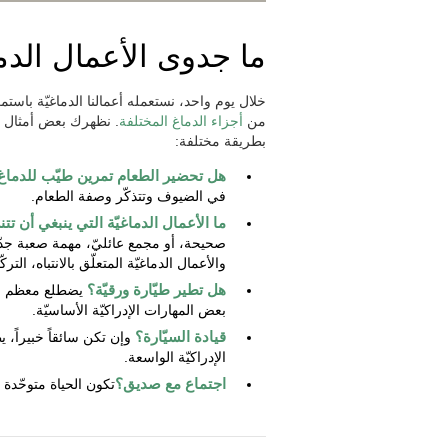
ما جدوى الأعمال الدما
خلال يوم واحد، نستعمله أعمالنا الدماغيّة باستم
من
أجزاء الدماغ المختلفة
. نظهرك بعض أمثال ك
بطريقة مختلفة:
هل تحضير الطعام تمرين طيّب للدما
في الضيوف وتتذكّر وصفة الطعام.
ما الأعمال الدماغيّة التي ينبغي أن ت
صحيحة، أو مجمع عائليّ، مهمة صعبة جدّأ
والأعمال الدماغيّة المتعلّق بالانتباه، الت
هل تطير طيّارة ورقيّة؟
يضطلع معظم الن
بعض المهارات الإدراكيّة الأساسيّة.
قيادة السيّارة؟
وإن تكن سائقاً خبيراً، 
الإدراكيّة الواسعة.
اجتماع مع صديق؟
تكون الحياة متوحّدة ب