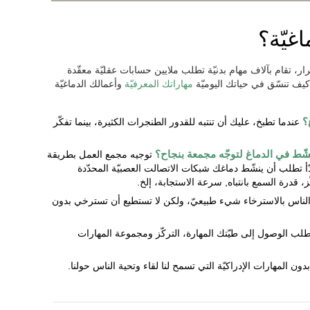
غيّة؟
رار، تقام بآلاف مهام بدنيّة تطلب ملايين حسابات عقليّة معقّدة
يف تنسّق في حياتك اليوميّة
مهاراتك المعرفيّة
وأعمالك الدماغيّة
غ؟
عندما تطبخ، عليك أن تنتبه للقدور الطنجرات الكثيرة، بينما تفكّر
تنشّط في الدماغ لتوجّه مجمعة بنجاح؟
توجيه مجمع العمل بطريقة
 تطلب أن ينشّط دماغك شبكات الاتصالت العصبيّة المحدّدة
ركّز، قدرة السمع بانتباه, سرعة الاستجابة، إلخ.
اس بالاسترخاء شيء طبيعيّ، ولكن لا تستطيع أن تسترخي بدون
يطلب الوصول إلى طيّتك المهارة، التركّز ومجموعة المهارات
دون المهارات الإدراكيّة التي تسمح لنا لقاء وتحية الناس حولنا.