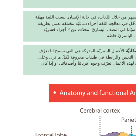
يظهر من خلال اللغات، في حالة الإنسان. ليست اللغة مهمّة
دخّل في معالجة اللغة أجزاء دماغيّة مختلفة تعمل بطريقة
متكاملة من خلال أجهزة وظيفيّة مختلفة، لا سيّما في النصف اليساريّ. نتحدّث عن 2 أجزاء قشريّة
الياسريّ خاصّة:
انيّة:
الأعمال البصريّة-المدركة هي التي تسمح لنا تعرّف
 التعيين والرابطة في طبقات معروفة لكلّ ما نرى وعلى
هذه الأعمال تعرّف وجوه أقربائنا وأصدقائنا، أو إذا كان