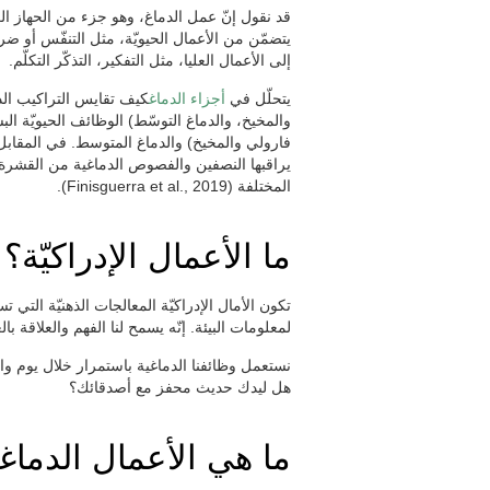
قد نقول إنّ عمل الدماغ، وهو جزء من الحهاز ال
يتضمّن من الأعمال الحيويّة، مثل التنفّس أو ضر
إلى الأعمال العليا، مثل التفكير، التذكّر التكلّم.
يتحلّل في
أجزاء الدماغ
كيف تقايس التراكيب الدما
والمخيخ، والدماغ التوسّط) الوظائف الحيويّة ا
فارولي والمخيخ) والدماغ المتوسط. في المقابل، ا
يراقبها النصفين والفصوص الدماغية من القشرة.
المختلفة (Finisguerra et al., 2019).
ما الأعمال الإدراكيّة؟
تكون الأمال الإدراكيّة المعالجات الذهنيّة التي تس
لمعلومات البيئة. إنّه يسمح لنا الفهم والعلاقة بالع
نستعمل وظائفنا الدماغية باستمرار خلال يوم وا
هل ليدك حديث محفز مع أصدقائك؟
ما هي الأعمال الدماغي