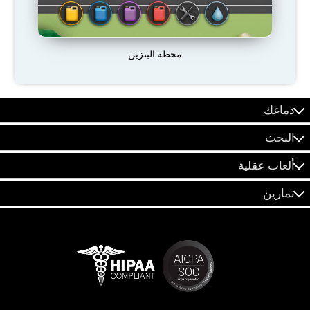
محطة البنزين
دماغك
البحث
ألعاب عقلية
تمارين