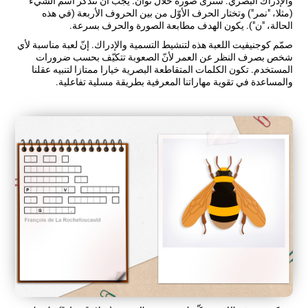
والإدراك البصري. سترى صورة خلال ثوان. يجب أن تتذكّر اسم الشيء
(مثلا، "نمر") وتختار الحرف الأوّل من بين الحروف الأربعة (في هذه
الحالة، "ن"). يكون الهدف مطابعة الصورة والحرف بسرعة.
صمّم كوجنيفيت اللعبة هذه لتنشيط التسمية والإدراك. إنّ لعبة مناسبة لأي
شخص بصرف النظر عن العمر لأنّ الصعوبة تتكيّف بحسب ضرورات
المستخدم. تكون الكلمات المتقاطعة البصرية خيارا ممتازا لتنبيه عقلنا
والمساعدة في تقوية مهاراتنا المعرفية بطريقة مسلية تفاعلية.