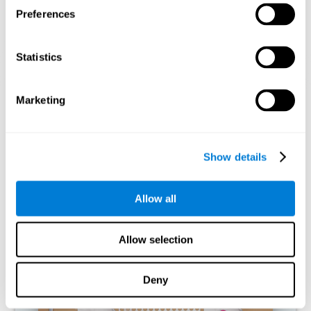
Preferences
Statistics
إسقاط رسومي توجيهي للشبكات العصبية بعد 3 أسابيع.
Marketing
ما يحدث إن لم أدرّب مهاراتي المعرفية؟
Show details
تمّ تصميم دماغنا لتوفير الوسائل، فيحذف الاتصالات غير المستخدمة.
هكذا، إن لم نستخدم مهارة معرفية، لا يعطي الدماغ الوسائل اللازمة لهذا
نمط التنشيط العصبي فيصبح أضعف. إنّ يجعلنا أقل مهارة لاستخدام
Allow all
الوظيفة المعرفية هذه ويخفّض الفعالية في الأشطة اليومية.
ألعاب الموصى بها
Allow selection
Deny