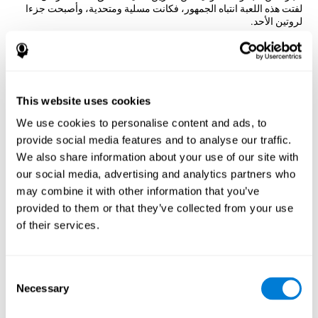
لفتت هذه اللعبة انتباه الجمهور، فكانت مسلية ومتحدية، وأصبحت جزءا
لروتين الأحد.
حاليا، تمّ اختراع آلاف نسخة لهذه اللعبة التي لا تزال تكون خيارا ممتازا
لتنبيه العقلي بعد أكثر من قرن. من قسم تصميم كوجنيفيت، تمّ إجراء
نسخة على الإنترنت تخلط صور ونصوص ويجب اللاعبون أن تضيفوا
الكلمة الابتدائية للصورة في الكلمات المتقاطعة. يكون هدف اللعبة هذه
تنشيط المهارات المعرفية بطريقة مسلية جدّاً.
This website uses cookies
كيف تحسّن الكلمات المتقاطعة البصرية
We use cookies to personalise content and ads, to
مهاراتي المعرفية؟
provide social media features and to analyse our traffic.
We also share information about your use of our site with
إنّ الاستمتاع بألعاب مثل الكلمات المتقاطعة البصرية لكوجنيفيت ينشّط
نمط تنشيط عصبي متنوعي. إنّ تجرار النمط هذا وتدريبه باستمرار يساعد
our social media, advertising and analytics partners who
في إنشاء نقاط تشابك جديدة، تنظيم الدوائر العصبية استعادة الوظائف
may combine it with other information that you’ve
المعرفية الضعيفة.
provided to them or that they’ve collected from your use
تساعد اللعبة الكلمات المتقاطعة البصرية في تدريب الذاكرة العاملة،
of their services.
التسمية والإدراك. إنّ تنبيه المهارات هذه باستمرار قد يساعد في إنشاء
نقاط تشابك جديدة، تنظيم الدوائر العصبية وتحسين الوظائف المعرفية
الأسبوع الأوّل
الأسبوع الثاني
الأسبوع الثالث
Consent
Necessary
Selection