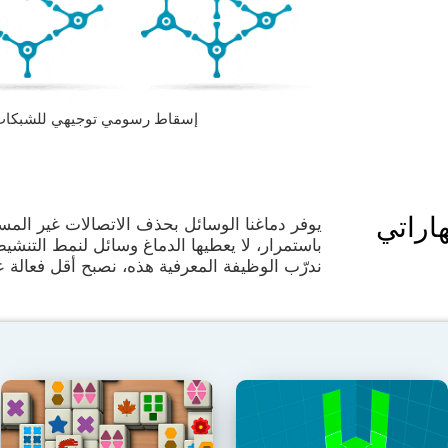
إسقاط رسومي توجيهي للشبكات العصبية
اراتي
يوفر دماغنا الوسائل بحذف الاتصالات غير المس
باستمرار، لا يعطيها الدماغ وسائل لنمط التنشي
ندرّب الوظيفة المعرفية هذه، نصبح أقل فعالة عن