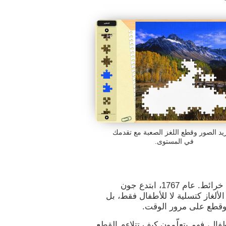
د الصور وقطع اللغز الصعبة مع تقدمك
في المستوى.
هناك ألغاز منذ القرن الثامن عشر كتقنية لإنشاء خرائط. عام 1767، ابتدع جون
الألغاز كتسلية لا للأطفال فقط، بل
 وقطع على مرور الوقت.
طفال، فهم يتعلّمون كيف تتلاءم القطع