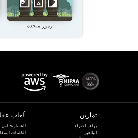
رموز متحدة
تمارين
ألعاب عقلي
براءة اختراع
الشطرنج اون ل
البائعين
الكلمات المتق