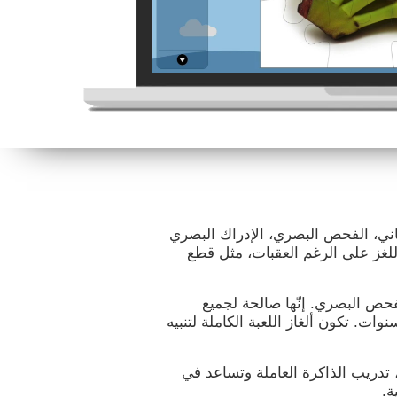
كاني، الفحص البصري، الإدراك البصري
للغز على الرغم العقبات، مثل قطع
لفحص البصري. إنّها صالحة لجميع
مار ويجعلها تصميمها جذّابة للأطفال من 7 سنوات. تكون ألغاز اللعبة الكاملة لتنبيه
، تدريب الذاكرة العاملة وتساعد في
ة.