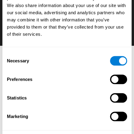
We also share information about your use of our site with
إن كنّا نريد أن نتطوّر قدرة الطلّاب في الأوج، فمن
our social media, advertising and analytics partners who
الضروريّ أن نعرف هذا المهارات الإدراكيّة لديها ضعف
may combine it with other information that you’ve
وقوّة وتضمّنها في الأهليّات والحتوى الأكاديميّة.
provided to them or that they’ve collected from your use
of their services.
Consent
أدوات التعلّم العصبيّ: أدوات تقييم الإدراكيّ
Necessary
Selection
للطلّاب
:
Preferences
البرنامج التعليميّ على الإنترنت لكوجنيفيت مؤلّف من اختبارات
عصبيّة-نفسيّة وأدوات موحّدة تسمح كشف وتحديد الوظائف
التنفيذيّة والقدرات المعرفية الرئيسية للطلّاب* بدقّة من خلال
تمارين عصبيّة-تعليميّة بسيطة مثبتة (يمكن بتدريبها من أي
Statistics
كمبيوتر)، كما تسمح تثبيت علاعقة نتائجهم بالأداء المدرسيّ،
المحتوى الأكاديميّة، الأهليّات، السلوك والحافز.
Marketing
إنّ إكتشاف الأسس العصبيّة-النفسيّة أو الأعمال الإدراكيّة
الضعيفة أو القويّة ضروريّ لفهم وتقوية أداء الطلّاب المدرسيّ
ولتطوّر التخطيط العصبيّ-التعليميّ الشخصيّ للتعلّم.