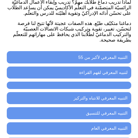
لماذا تدريب دماغ طلّابك مهمّ؟ تدريب وإبقاء الأعمال الدماغيّة
الرائسيّة المتضمّنة في التعلّم الأكاديميّ يمكن أن يساعد الطلّاب
على تحسّن أدائه الإدراكيّ وتقوية أهليّته للدرس والتعلّم.
دماغنا متكيّف طيّع. هذه الصفات عجيتة لأنّها تتيح لنا فرصة
لتحسّن، تغيير، تقوية وتركيب شبكات الاتصالات العصبيّة
والتركيب الدماغيّ لطلّابنا الذي يحافظ على مهاراتهم للتععلّم
بطريقة صحيحة.
التنبيه المعرفي لأكبر من 55
لتنبيه المعرفي لقهم القراءة
التنبيه المعرفي للانتباه والتركيز
التنبيه المعرفي للتنسيق
التنبيه المعرفي العام