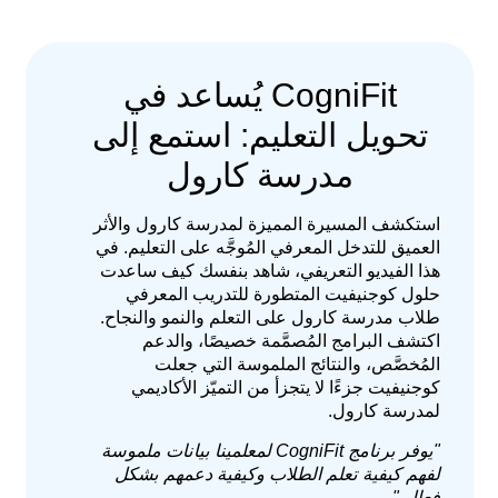
CogniFit يُساعد في
تحويل التعليم: استمع إلى
مدرسة كارول
استكشف المسيرة المميزة لمدرسة كارول والأثر
العميق للتدخل المعرفي المُوجَّه على التعليم. في
هذا الفيديو التعريفي، شاهد بنفسك كيف ساعدت
حلول كوجنيفيت المتطورة للتدريب المعرفي
طلاب مدرسة كارول على التعلم والنمو والنجاح.
اكتشف البرامج المُصمَّمة خصيصًا، والدعم
المُخصَّص، والنتائج الملموسة التي جعلت
كوجنيفيت جزءًا لا يتجزأ من التميّز الأكاديمي
لمدرسة كارول.
"يوفر برنامج CogniFit لمعلمينا بيانات ملموسة
لفهم كيفية تعلم الطلاب وكيفية دعمهم بشكل
فعال."