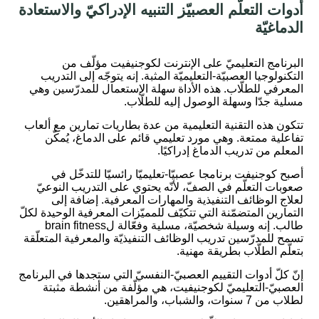
أدوات التعلّم العصبيّز التنبيه الإدراكيّ والاستعادة
الدماغيّة
:
البرنامج التعليميّ على الإنترنت لكوجنيفيت مؤلّف من
التكنولوجيا العصبيّة-التعليميّة المثبة. إنه يتوجّه إلى التدريب
المعرفي للطلّاب. هذه الأداة سهلة الإستعمال للمدرّسين وهي
مسلية جدّا وسهلة الوصول إليه للطلّاب.
تتكون هذه التقنية التعليمية من عدة بطاريات تمارين مع ألعاب
تفاعلية ممتعة. وهي مورد تعليمي قائم على الدماغ، يُمكّن
المعلم من تدريب الدماغ إدراكيًا.
أصبح كوجنيفت برنامجا عصبيّا-تعليميّا رائسيّا للتدخّل في
صعوبات التعلّم في الصفّ، لأنّه يحتوي على التدريب النوعيّ
لعلاج الوظائف التنفيذية والمهارات المعرفية. إضافة إلى
التمارين المتضمّنة التي تتكيّف للمميّزات المعرفية الوحيدة لكلّ
طالب. إنه وسيلة شخصيّة، مسلية وفعّالة لbrain fitness
تسمح للمدرّسين تدريب الوظائف التنفيذيّة والمعرفية المتعلّقة
بتعلّم الطلّاب بطريقة مهنية.
إنّ كلّ أدوات التقييم العصبيّ-النفسيّ التي ستجدها في البرنامج
العصبيّ-التعليميّ لكوجنيفيت، هي مؤلّفة من أنشطة مثبتة
لطلاب من 7 سنوات، والشباب، والمراهقين.