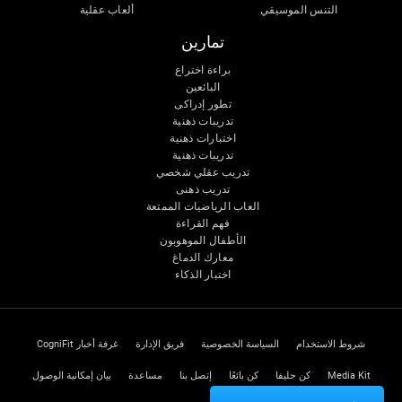
التنس الموسيقي
ألعاب عقلية
تمارين
براءة اختراع
البائعين
تطور إدراكى
تدريبات ذهنية
اختبارات ذهنية
تدريبات ذهنية
تدريب عقلي شخصي
تدريب ذهنى
العاب الرياضيات الممتعة
فهم القراءة
الأطفال الموهوبون
معارك الدماغ
اختبار الذكاء
شروط الاستخدام
السياسة الخصوصية
فريق الإدارة
غرفة أخبار CogniFit
Media Kit
كن حليفا
كن بائعًا
إتصل بنا
مساعدة
بيان إمكانية الوصول