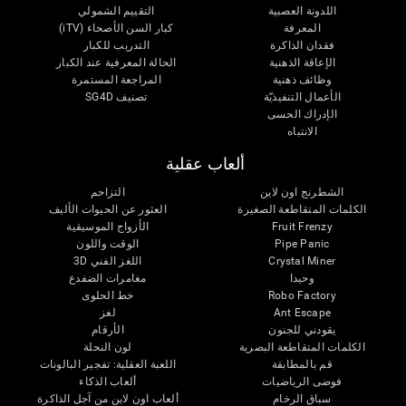
اللدونة العصبية
التقييم الشمولي
المعرفة
كبار السن الأصحاء (iTV)
فقدان الذاكرة
التدريب للكبار
الإعاقة الذهنية
الحالة المعرفية عند الكبار
وظائف ذهنية
المراجعة المستمرة
الأعمال التنفيذيّة
تصنيف SG4D
الإدراك الحسى
الانتباه
ألعاب عقلية
الشطرنج اون لاين
التزاحم
الكلمات المتقاطعة الصغيرة
العثور عن الحيوات الأليف
Fruit Frenzy
الأزواج الموسيقية
Pipe Panic
الوقت واللون
Crystal Miner
اللغز الفني 3D
وحيدا
مغامرات الضفدع
Robo Factory
خط الحلوى
Ant Escape
لغز
يقودني للجنون
الأرقام
الكلمات المتقاطعة البصرية
لون النحلة
قم بالمطابقة
اللعبة العقلية: تفجير البالونات
فوضى الرياضيات
ألعاب الذكاء
سباق الرخام
ألعاب اون لاين من آجل الذاكرة