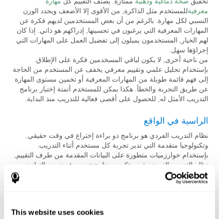
تحقيق
صحة دماغية وذهنية
ممتازة. يصنف التقييم كل
مهارة
معرفية
للمستخدم مثل الذاكرة, من الأقوى إلا الأضعف ويحدد الوزن
النسبي لكل مهارة. بالرغم من أن بعض المستخدمين لديهم فكرة عن
المهارات المعرفية التي يرغبون في تحسينها, إدراكهم هو ذاتي. إذا كان
لهم الخيار, المستخدمون يميلون إلى تفضيل العمل على المهارات التي
إجراؤها سهل.
من ناحية أخرى, لا يكون لباقي المسخدمين فكرة على الإطلاق.
بإستخدام تحليل علمي وتقييم معرفي يخفف عن المستخدم من الحاجة
إلى فهم قائمة طويلة من المهارات المعرفية أو تخمين مستوى المهارة
عن طريق التجربة والخطأ. هكذا يمكن للمستخدم أتمتة إختيار برنامج
التدريب الأمثل له, للحصول على أقصى فعالية للتدريب منذ البداية.
الراسية في الواقع
نظام التدريب الفردي هو برنامج ذو براءة إختراع في وقت حقيقي,
وتكنولوجيا متقدمة التي تدير تجربة كل مستخدم أثناء التدريب.
بإستخدام خوارزميات متطورة على البيانات المقدمة من طرف التقييم,
نظام التدريب الفردي يقوم بتكوين برنامج تدريب فردي مع التوازن
الأمثل للمهام ومستويات الصعوبة للمطابقة مع الملف المعرفي
للمستخدم ويضمن بهذه الطريقة التطور المعرفي. نظام التدريب
الفردي يضمن أقصى فعالية للتدريب من خلال مراقبة أداء المستخدم
بإستمرار وتعديل المهام في الوقت الحقيقي.
This website uses cookies