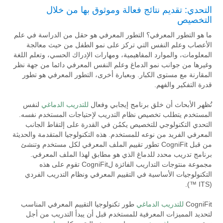
التحدي: تقديم نتائج فعالة وموثوق بها من خلال
التخصيص
ما هو التطور المعرفي؟ التطور المعرفي هو حقل من الدراسة في علم
الأعصاب وعلم النفس التي تركز على نمو الطفل من حيث معالجة
المعلومات، والموارد المفاهيمية، ومهارات الإدراك الحسي، وتعلم اللغة
وغيرها من جوانب نمو الدماغ وعلم النفس المعرفي دائما من جهة نظر
المقارنة مع مستوى الكبار. وبعبارة أخرى، التطور المعرفي هو تطور
قدرة التفكير والفهم.
تُظهر الأبحاث أن خلق برنامج إيجابي وفعال
للتدريب الدماغي
لنفس
المستخدم يتطلب تخصيص نظام التدريب لإحتياجات المستخدم نفسه.
التحدي التكنولوجي للتخصيص يكمُن في القدرة على إلتقاط الجانب
المعرفي الفريد من نوعه للمستخدم. هذه التكنولوجيا المتقدمة والحديثة
من قبل CogniFit تطور تقييم الملف المعرفي لكل مستخدم وتنشئ
برنامج تدريب محدد للدماغ الذي هو مطابق لهذا الملف المعرفي.
مجموعة منتوجات التداريب الفائزة لCogniFit تقوم على هذه
التكنولوجيات الأساسية في التقييم المعرفي ونظام التدريب الفردي
(ITS ™).
CogniFit
للتدريب الدماغي
طور تكنولوجيا التقييم المعرفي المناسب
لتحديد المميزات المعرفية للمستخدم قبل أن يبدأ التدريب من أجل