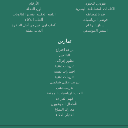
يقودني للجنون
الأرقام
الكلمات المتقاطعة البصرية
لون النحلة
قم بالمطابقة
اللعبة العقلية: تفجير البالونات
فوضى الرياضيات
ألعاب الذكاء
سباق الرخام
ألعاب اون لاين من آجل الذاكرة
التنس الموسيقي
ألعاب عقلية
تمارين
براءة اختراع
البائعين
تطور إدراكى
تدريبات ذهنية
اختبارات ذهنية
تدريبات ذهنية
تدريب عقلي شخصي
تدريب ذهنى
العاب الرياضيات الممتعة
فهم القراءة
الأطفال الموهوبون
معارك الدماغ
اختبار الذكاء