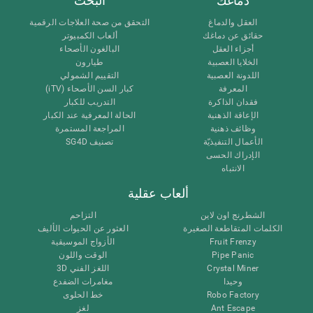
دماغك
البحث
العقل والدماغ
التحقق من صحة العلاجات الرقمية
حقائق عن دماغك
ألعاب الكمبيوتر
أجزاء العقل
البالغون الأصحاء
الخلايا العصبية
طيارون
اللدونة العصبية
التقييم الشمولي
المعرفة
كبار السن الأصحاء (iTV)
فقدان الذاكرة
التدريب للكبار
الإعاقة الذهنية
الحالة المعرفية عند الكبار
وظائف ذهنية
المراجعة المستمرة
الأعمال التنفيذيّة
تصنيف SG4D
الإدراك الحسى
الانتباه
ألعاب عقلية
الشطرنج اون لاين
التزاحم
الكلمات المتقاطعة الصغيرة
العثور عن الحيوات الأليف
Fruit Frenzy
الأزواج الموسيقية
Pipe Panic
الوقت واللون
Crystal Miner
اللغز الفني 3D
وحيدا
مغامرات الضفدع
Robo Factory
خط الحلوى
Ant Escape
لغز