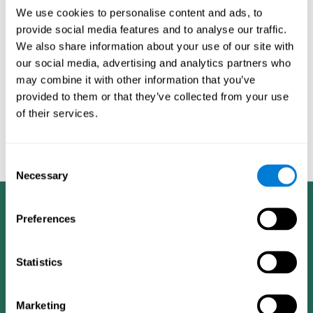
التدريب الفردي محتمل
We use cookies to personalise content and ads, to
provide social media features and to analyse our traffic.
ITS™ يملك ضبط ثنائي الإتجاه لمستوى التحدي لذلك صعوبة التداريب
تزداد أو تنقص بحسب أداء المستخدم.
We also share information about your use of our site with
إحدى العوامل المستخدمة في التقييم المعرفي لتحديد المميزات
our social media, advertising and analytics partners who
المعرفية للمستخدم هي المقارنة مع أداء المميزات المعرفية
may combine it with other information that you’ve
لمستخدمين آخرين بحسب الديموغرافيا, وتحديد هؤلاء برموز مثل العمر
provided to them or that they’ve collected from your use
والجنس. ما يمكن موضوعية التقييم علميا هي قاعدة بيانات كوجنيفيت
of their services.
التي تحتوي على المعلومات التي تم جمعها من عدة مستخدمين
مختلفين. وهذه المعلومات هي مشتركة من قبل جميع منتجات اللياقة
الدماغية لكوجنيفيت, وتسمح برسم البيانات الإحصائية التي تمكن من
تحليل كل مستخدم وخلق ردود فعل إيجابية.
Consent
Necessary
Selection
Preferences
Statistics
Marketing