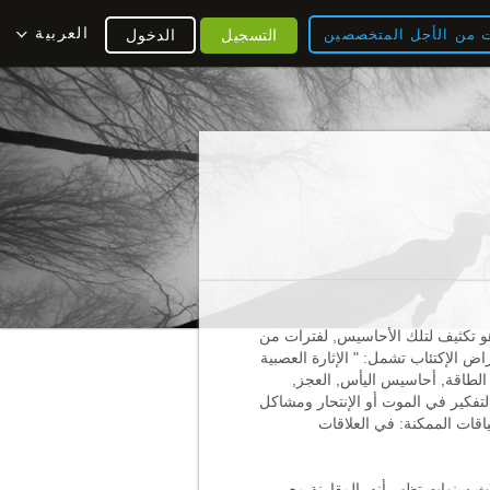
العربية
ت من الأجل المتخصصين
التسجيل
الدخول
 هو تكثيف لتلك الأحاسيس, لفترات من
اض الإكتئاب تشمل: " الإثارة العصبية
 الطاقة, أحاسيس اليأس, العجز,
التفكير في الموت أو الإنتحار ومشاكل
اقات الممكنة: في العلاقات
اث سنوات,تظهر أنه بالمقارنة مع