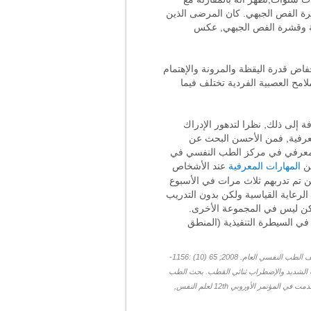
شرة الفص الجبهي. كان المرضى الذين
زة اليسارية وقشرة الفص الجبهي, عكس
فاض قدرة اليقظة والمرونة والإهتمام
امح العصبية الفردية تختلف فيما
 إلى ذلك, نظرا لتدهور الإدراك
لمعرفية, فمن الأحسن البحث عن
 المعرفي في مركز الطب النفسي في
ين
المهارات المعرفية
عند الأشخاص
ن تم تدربهم ثلاث مرات في الأسبوع
 تلقوا الرعاية القياسية ولكن بدون التدريب
ائج تشير إلى انخفاض واضح في مستويات الإكتئاب عند المجموعة التي تم تدريبها من طرف CogniFit ولكن ليس في المجموعة الأخرى.
فلورد تس, ن كوتسولريس, ن بتليندير, س بورن, م جاغر. التغي المتصل بالإكتئاب في علم هيكلة الدماغ أكثر من 3 سنوات: آثار الإجهاد؟ أرشيف الطب النفسي العام. 2008; 65 (10) :1156-
ئاب الشديد والإضطراب ثنائي القطب. بحث الطب
بريس م, سيرماكڤا ر, سيرماكڤا د.إعادة تأهيل الوظائف المعرفية على الانترنت: إمكانيات البرنامج CogniFit. قدمت في المؤتمر الأوروبي 12th لعلم النفس,