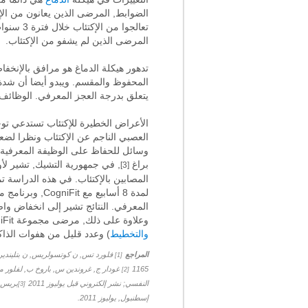
الضوابط, المرضى الذين يعانون من الإ
تعالجوا
المرضى الذين لم يشفو من الإكتئاب.
تدهور هيكلة الدماغ هو مرافق بالإنخف
المحفوظ والمقسم. ويبدو أيضا أن شدة ا
يتعلق بدرجة العجز المعرفي. الوظائف ال
الأعراض الخطيرة للإكتئاب تستدعي توجه
العصبي الناجم عن الإكتئاب ونظرا لضع
وسائل للحفاظ على الوظيفة المعرفية.
براغ
, في جمهورية التشيك, تشير لأ
[3]
المصابين بالإكتئاب. في هذه الدراسة 
لمدة 8 أسابيع
وعلاوة على ذلك, مرضى مجموعة CogniFit أظهروا نوعية أفضل للحياة اليومية. هؤلاء كان لديهم عدد أقل من الأخطاء في السيطرة التنفيذية (المنطق
والتخطيط
) وعدد قليل من هفوات الذاك
المراجع
[1]
1165
غودار ج, غروندين س, باروخ ب, لفلور مف
[2]
النفسي; نشر إلكتروني قبل يوليوز 2011
[3]
إسطنبول, يوليوز 2011.