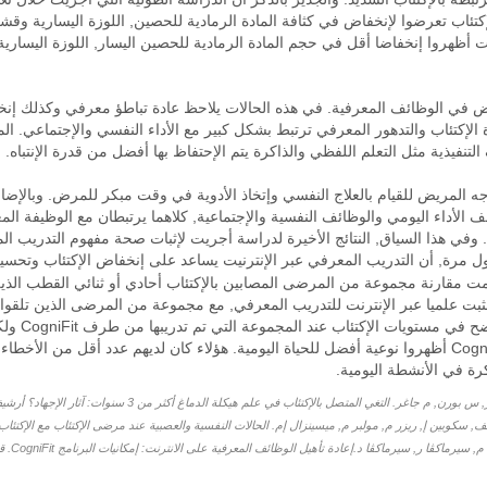
كتئاب تعرضوا لإنخفاض في كثافة المادة الرمادية للحصين, اللوزة اليسارية وق
 من الإكتئاب خلال فترة 3 سنوات أظهروا إنخفاضا أقل في حجم المادة الرمادية للحصين اليسار, اللو
اض في الوظائف المعرفية. في هذه الحالات يلاحظ عادة تباطؤ معرفي وكذلك إنخ
لإكتئاب والتدهور المعرفي ترتبط بشكل كبير مع الأداء النفسي والإجتماعي. المل
تنفيذية مثل التعلم اللفظي والذاكرة يتم الإحتفاظ بها أفضل من قدرة الإنتباه.
 المريض للقيام بالعلاج النفسي وإتخاذ الأدوية في وقت مبكر للمرض. وبالإضافة
ف الأداء اليومي والوظائف النفسية والإجتماعية, كلاهما يرتبطان مع الوظيفة ا
 وفي هذا السياق, النتائج الأخيرة لدراسة أجريت لإثبات صحة مفهوم التدريب
ول مرة, أن التدريب المعرفي عبر الإنترنيت يساعد على إنخفاض الإكتئاب وتحس
تمت مقارنة مجموعة من المرضى المصابين بالإكتئاب أحادي أو ثنائي القطب الذي
 مع CogniFit, وبرنامج مثبت علميا عبر الإنترنت للتدريب المعرفي, مع مجموعة من المرضى الذين
المعرفي. النت
رة في الأنشطة اليومية.
, سكوبين إ, ريزر م, مولبر م, ميسينزال إم. الحالات النفسية والعصبية عند مرضى الإكتئاب مع الإكت