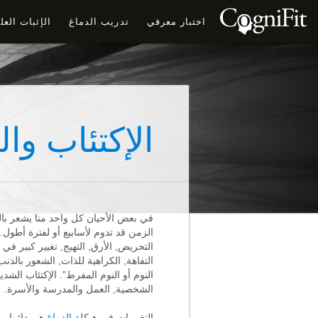
اختبار معرفي
تدريب الدماغ
الإثبات الع
الإكتئاب وال
في بعض الأحيان كل واحد منا يشعر بالح
الزمن قد تدوم لأسابيع أو لفترة أطول
التحريض, الأرق, التهيج, تغيير كبير ف
التفاهة, الكراهية للذات, الشعور بالذن
النوم أو النوم المفرط". الإكتئاب الش
الشخصية, العمل والمدرسة والأسرة.
التغييرات في هيكلة
الدماغ
هي دائما مر