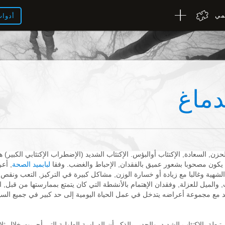
لمي
أدوا
دماغ
زن, السعادة, الإكتئاب أوالبؤس. الإكتئاب الشديد (الإضطراب الإكتئابي الكبير)
. يكون مصحوبا بشعور عميق بالفقدان, الإحباط والغضب. وفقا
لبابميد الصحة
, أعر
ي الشهية وغالبا مع زيادة أو خسارة الوزن, مشاكل كبيرة في التركيز, التعب ونقص
ب, والميل للعزلة, وفقدان الإهتمام بالأنشطة التي كان يتمتع بممارستها من قبل, 
ديد مع مجموعة أعراضه يتدخل في عمل الحياة اليومية إلى حد كبير في جميع السي
تبطة بالإكتئاب الشديد. والجدير بالذكر أن الدراسة الطولية التي أجريت خلال ثل