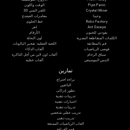
Pipe Panic
الوقت واللون
Crystal Miner
اللغز الفني 3D
وحيدا
مغامرات الضفدع
Robo Factory
خط الحلوى
Ant Escape
لغز
يقودني للجنون
الأرقام
الكلمات المتقاطعة البصرية
لون النحلة
قم بالمطابقة
اللعبة العقلية: تفجير البالونات
فوضى الرياضيات
ألعاب الذكاء
سباق الرخام
ألعاب اون لاين من آجل الذاكرة
التنس الموسيقي
ألعاب عقلية
تمارين
براءة اختراع
البائعين
تطور إدراكى
تدريبات ذهنية
اختبارات ذهنية
تدريبات ذهنية
تدريب عقلي شخصي
تدريب ذهنى
العاب الرياضيات الممتعة
فهم القراءة