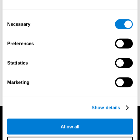
Basner, M., Mollicone, D., and Dinges, D. F. (2011). Validity and
sensitivity of a brief psychomotor vigilance test (PVT-B) to total
and partial sleep deprivation. Acta Astronaut. 69, 949–959. doi:
Consent
10.1016/j.actaastro.2011.07.015
Necessary
Selection
Greenberg LM. Test of Variables of Attention. Los Alamitos, CA:
The Tova Company; 1991.
Preferences
Reitan, R. M. (1955). The relation of the trail making test to
organic brain damage. Journal of Consulting Psychology.
Statistics
Reitan, R. M. (1958). Validity of the Trail Making test as an
indicator of organic brain damage. Percept. Mot Skills. 8 (3):
271–276. doi:10.2466/pms.1958.8.3.271
Marketing
Sandford, J. A., & Turner, A. (1995). Manual for the Integrated
Visual and Auditory Continuous Performance Test. Richmond,
VA, Braintrain.
Show details
Allow all