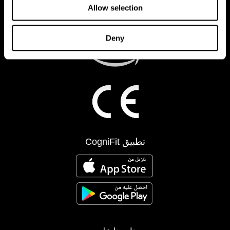
Allow selection
Deny
تطبيق CogniFit