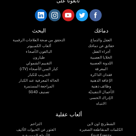
تابعونا على
دماغك
البحث
العقل والدماغ
التحقق من صحة العلاجات الرقمية
حقائق عن دماغك
ألعاب الكمبيوتر
أجزاء العقل
البالغون الأصحاء
الخلايا العصبية
طيارون
اللدونة العصبية
التقييم الشمولي
المعرفة
كبار السن الأصحاء (iTV)
فقدان الذاكرة
التدريب للكبار
الإعاقة الذهنية
الحالة المعرفية عند الكبار
وظائف ذهنية
المراجعة المستمرة
الأعمال التنفيذيّة
تصنيف SG4D
الإدراك الحسى
الانتباه
ألعاب عقلية
الشطرنج اون لاين
التزاحم
الكلمات المتقاطعة الصغيرة
العثور عن الحيوات الأليف
Fruit Frenzy
الأزواج الموسيقية