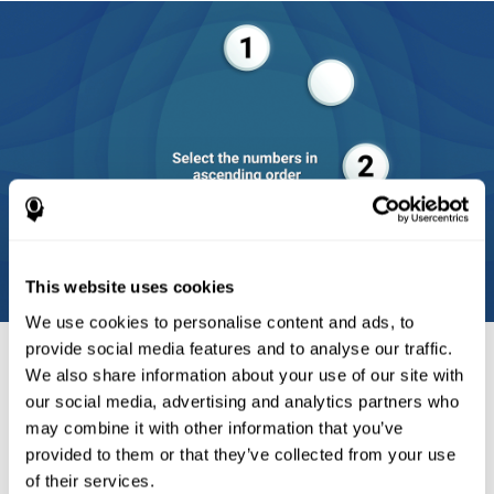
This website uses cookies
We use cookies to personalise content and ads, to
provide social media features and to analyse our traffic.
We also share information about your use of our site with
our social media, advertising and analytics partners who
مراجع
may combine it with other information that you’ve
provided to them or that they’ve collected from your use
E. A. Berg. (1948). A simple objective technique for measuring
flexibility in thinking. J. Gen. Psychol. 39: 15-22.
of their services.