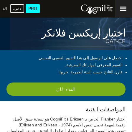
PRO
دخول
العرب
اختبار إريكسن فلانكر
CAT-EF
احصل على الوصول إلى هذا التقييم العصبي النفسي.
التقييم المعرفي لمهاراتك المعرفية.
قارن النتائج حسب الفئة العمرية. جربها!
البدء الآن
المواصفات الفنية
اختبار Flanker الخاص بـ CogniFit's Eriksen هو نسخة طبق الأصل
رقمية لمهمة تحمل نفس الاسم (Eriksen and Eriksen ، 1974).
تسعى هذه المهمة إلى قياس مقدار التداخل الناتج عن عرض المعلومات