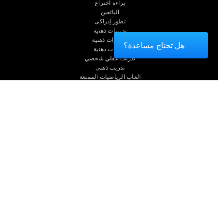
براءة اختراع
البائعين
تطور إدراكى
تدريبات ذهنية
اختبارات ذهنية
هل تحتاج مساعدة؟
تدريبات ذهنية
تدريب عقلي شخصي
تدريب ذهنى
العاب الرياضيات الممتعة
فهم القراءة
الأطفال الموهوبون
معارك الدماغ
اختبار الذكاء
شروط الاستخدام
السياسة الخصوصية
فريق الإدارة
غرفة أخبار CogniFit
Media Kit
كن حليفا
كن بائعًا
إتصل بنا
مساعدة
بيان إمكانية الوصول
مركز الثقة
CogniFit Inc © 2026
الولايات المتحدة