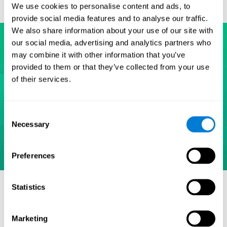
We use cookies to personalise content and ads, to
provide social media features and to analyse our traffic.
We also share information about your use of our site with
our social media, advertising and analytics partners who
may combine it with other information that you’ve
provided to them or that they’ve collected from your use
of their services.
Consent
Necessary
Selection
Preferences
مراجع
Statistics
Eriksen, B. A.; Eriksen, C. W. (1974). "Effects of noise letters
upon identification of a target letter in a non- search task".
Marketing
Perception and Psychophysics. 16: 143–149.