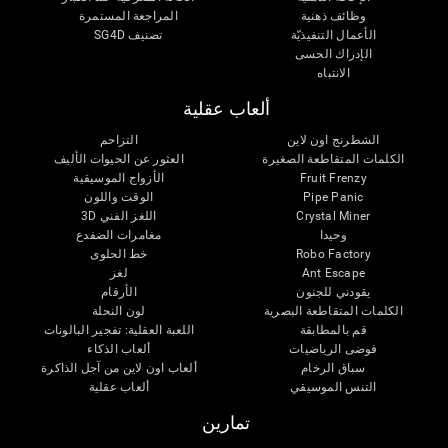
وظائف ذهنية
المراجعة المستمرة
الأعمال التنفيذيّة
تصنيف SG4D
الإدراك الحسى
الانتباه
ألعاب عقلية
الشطرنج اون لاين
التزاحم
الكلمات المتقاطعة الصغيرة
العثور عن الحيوات الأليف
Fruit Frenzy
الأزواج الموسيقية
Pipe Panic
الوقت واللون
Crystal Miner
اللغز الفني 3D
وحيدا
مغامرات الضفدع
Robo Factory
خط الحلوى
Ant Escape
لغز
يقودني للجنون
الأرقام
الكلمات المتقاطعة البصرية
لون النحلة
قم بالمطابقة
اللعبة العقلية: تفجير البالونات
فوضى الرياضيات
ألعاب الذكاء
سباق الرخام
ألعاب اون لاين من آجل الذاكرة
التنس الموسيقي
ألعاب عقلية
تمارين